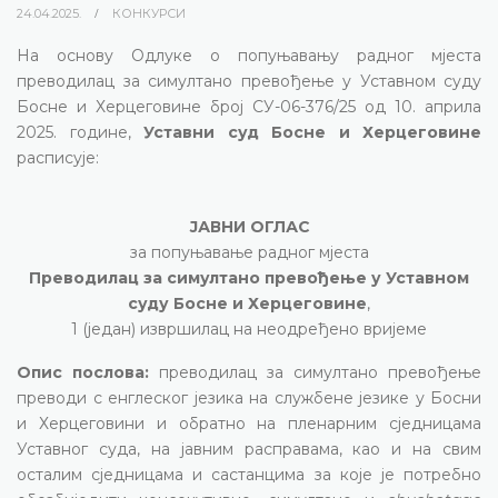
24.04.2025.
КОНКУРСИ
На основу Одлуке о попуњавању радног мјеста
преводилац за симултано превођење у Уставном суду
Босне и Херцеговине број СУ-06-376/25 од 10. априла
2025. године,
Уставни суд Босне и Херцеговине
расписује:
ЈАВНИ ОГЛАС
за попуњавање радног мјеста
Преводилац за симултано превођење у Уставном
суду Босне и Херцеговине
,
1 (један) извршилац на неодређено вријеме
Опис послова:
преводилац за симултано превођење
преводи с енглеског језика на службене језике у Босни
и Херцеговини и обратно на пленарним сједницама
Уставног суда, на јавним расправама, као и на свим
осталим сједницама и састанцима за које је потребно