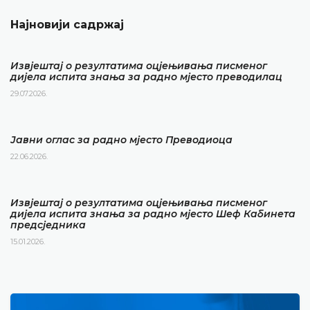
Најновији садржај
Извјештај о резултатима оцјењивања писменог
дијела испита знања за радно мјесто преводилац
29.07.2026.
Јавни оглас за радно мјесто Преводиоца
22.06.2026.
Извјештај о резултатима оцјењивања писменог
дијела испита знања за радно мјесто Шеф Кабинета
предсједника
15.01.2026.