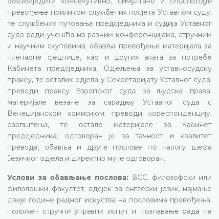
обезбиједити консекутивно, симултано и
chuchotage
превођење приликом службених посјета Уставном суду,
те службених путовања предсједника и судија Уставног
суда ради учешћа на разним конференцијама, стручним
и научним скуповима; обавља превођење материјала за
пленарне сједнице, као и других аката за потребе
Кабинета предсједника, Одјељења за уставносудску
праксу, те осталих одјела у Секретаријату Уставног суда;
преводи праксу Европског суда за људска права,
материјале везане за сарадњу Уставног суда с
Венецијанском комисијом; преводи кореспонденцију,
саопштења, те остале материјале за Кабинет
предсједника; одговоран је за тачност и квалитет
превода; обавља и друге послове по налогу шефа
Језичког одјела и директно му је одговоран.
Услови за обављање послова:
ВСС, филозофски или
филолошки факултет, одсјек за енглески језик, најмање
двије године радног искуства на пословима превођења,
положен стручни управни испит и познавање рада на