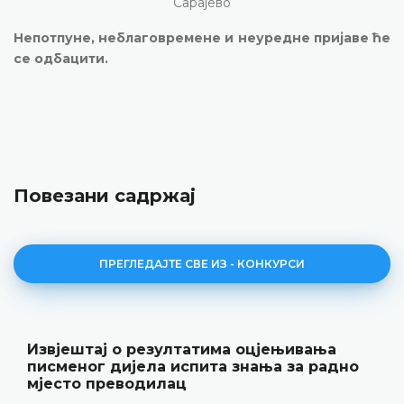
Сарајево
Непотпуне, неблаговремене и неуредне пријаве ће
се одбацити.
Повезани садржај
ПРЕГЛЕДАЈТЕ СВЕ ИЗ - КОНКУРСИ
а оцјењивања
Јавни оглас за радно мј
 знања за радно
22.06.2026.