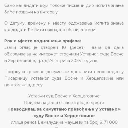
Само кандидати који положе писмени дио испита знања
биће позвани на интервју.
О датуму, времену и мјесту одржавања испита знања
кандидати ће бити накнадно обавијештени.
Рок и мјесто подношења пријава:
Јавни оглас је отворен 10 (десет) дана од дана
објављивања на интернет страници Уставног суда Босне
и Херцеговине, тј. од 24. априла 2025. године.
Пријаву и тражене документе доставити непосредно у
Писарницу Уставног суда Босне и Херцеговине или
поштом на адресу:
Уставни суд Босне и Херцеговине
Пријава на јавни оглас за радно мјесто
Преводилац за симултано превођење у Уставном
суду Босне и Херцеговине
Улица реиса Џемалудина Чаушевића број 6, 71 000