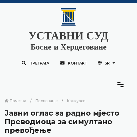
УСТАВНИ СУД
Босне и Херцеговине
ПРЕТРАГА
КОНТАКТ
SR
Почетна
Пословање
Конкурси
Јавни оглас за радно мјесто
Преводиоца за симултано
превођење