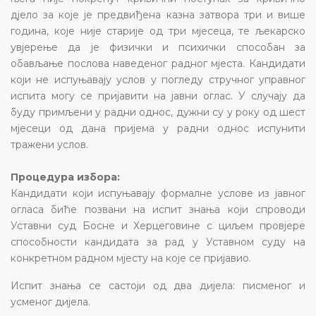
дјело за које је предвиђена казна затвора три и више
година, које није старије од три мјесеца, те љекарско
увјерење да је физички и психички способан за
обављање послова наведеног радног мјеста. Кандидати
који не испуњавају услов у погледу стручног управног
испита могу се пријавити на јавни оглас. У случају да
буду примљени у радни однос, дужни су у року од шест
мјесеци од дана пријема у радни однос испунити
тражени услов.
Процедура избора:
Кандидати који испуњавају формалне услове из јавног
огласа биће позвани на испит знања који спроводи
Уставни суд Босне и Херцеговине с циљем провјере
способности кандидата за рад у Уставном суду на
конкретном радном мјесту на које се пријавио.
Испит знања се састоји од два дијела: писменог и
усменог дијела.