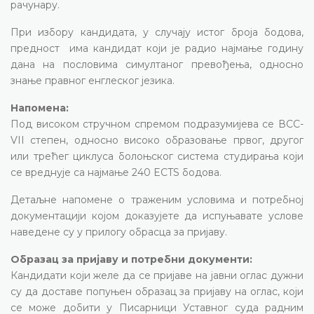
рачунару.
При избору кандидата, у случају истог броја бодова,
предност има кандидат који је радио најмање годину
дана на пословима симултаног превођења, односно
знање правног енглеског језика.
Напомена:
Под високом стручном спремом подразумијева се ВСС-
VII степен, односно високо образовање првог, другог
или трећег циклуса болоњског система студирања који
се вреднује са најмање 240 ECTS бодова.
Детаљне напомене о траженим условима и потребној
документацији којом доказујете да испуњавате услове
наведене су у прилогу обрасца за пријаву.
Образац за пријаву и потребни документи:
Кандидати који желе да се пријаве на јавни оглас дужни
су да доставе попуњен образац за пријаву на оглас, који
се може добити у Писарници Уставног суда радним