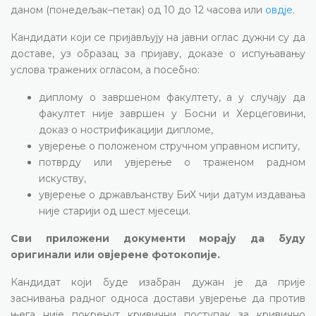
даном (понедељак–петак) од 10 до 12 часова или
овдје
.
Кандидати који се пријављују на јавни оглас дужни су да
доставе, уз образац за пријаву, доказе о испуњавању
услова тражених огласом, а посебно:
диплому о завршеном факултету, а у случају да
факултет није завршен у Босни и Херцеговини,
доказ о нострификацији дипломе,
увјерење о положеном стручном управном испиту,
потврду или увјерење о траженом радном
искуству,
увјерење о држављанству БиХ чији датум издавања
није старији од шест мјесеци.
Сви приложени документи морају да буду
оригинали или овјерене фотокопије.
Кандидат који буде изабран дужан је да прије
заснивања радног односа достави увјерење да против
њега није покренут кривични поступак за кривично