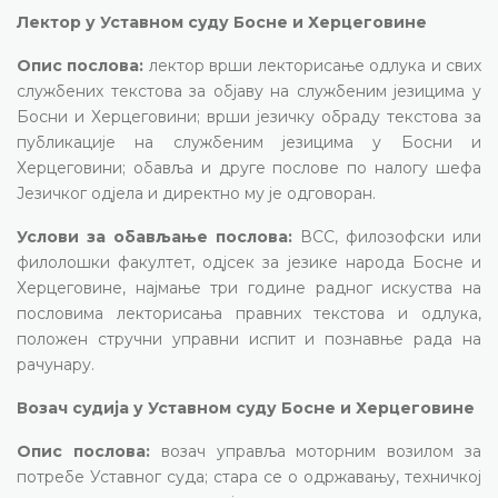
Лектор у Уставном суду Босне и Херцеговине
Опис послова:
лектор врши лекторисање одлука и свих
службених текстова за објаву на службеним језицима у
Босни и Херцеговини; врши језичку обраду текстова за
публикације на службеним језицима у Босни и
Херцеговини; обавља и друге послове по налогу шефа
Језичког одјела и директно му је одговоран.
Услови за обављање послова:
ВСС, филозофски или
филолошки факултет, одјсек за језике народа Босне и
Херцеговине, најмање три године радног искуства на
пословима лекторисања правних текстова и одлука,
положен стручни управни испит и познавње рада на
рачунару.
Возач судија у Уставном суду Босне и Херцеговине
Опис послова:
возач управља моторним возилом за
потребе Уставног суда; стара се о одржавању, техничкој