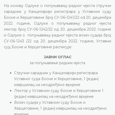
На основу Одлуке о попуњавању радног мјеста стручни
сарадник у Канцеларији регистрара у Уставном суду
Босне и Херцеговине број СУ-06-1241/22 od 20. децембра
2022. године, Одлуке о попуњавању радног мјеста
лектор број СУ-06-1242/22 од 20. децембра 2022. године
и Одлуке о попуњавању радног мјеста возач судија број
СУ-06-1243 /22 од 20. децембра 2022. године, Уставни
суд Босне и Херцеговине расписује:
ЈАВНИ ОГЛАС
за попуњавање радних мјеста
Стручни сарадник у Канцеларији регистрара
Уставног суда Босне и Херцеговине, 1 (један)
извршилац на неодређено вријеме
Лектор у Уставном суду Босне и Херцеговине 1
(један) извршилац на неодређено вријеме
Возач судија у Уставном суду Босне и
Херцеговине, 1 (један) извршилац на неодређено
вријеме