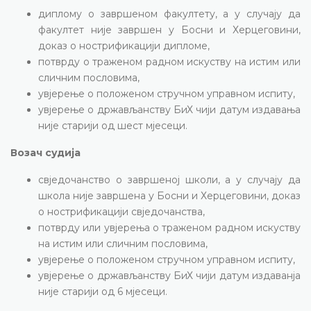
диплому о завршеном факултету, а у случају да
факултет није завршен у Босни и Херцеговини,
доказ о нострификацији дипломе,
потврду о траженом радном искуству на истим или
сличним пословима,
увјерење о положеном стручном управном испиту,
увјерење о држављанству БиХ чији датум издавања
није старији од шест мјесеци.
Возач судија
свједочанство о завршеној школи, а у случају да
школа није завршена у Босни и Херцеговини, доказ
о нострификацији свједочанства,
потврду или увјерења о траженом радном искуству
на истим или сличним пословима,
увјерење о положеном стручном управном испиту,
увјерење о држављанству БиХ чији датум издаванја
није старији од 6 мјесеци.