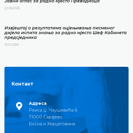
Јавни оглас за радно мјесто Преводиоца
22.06.2026.
Извјештај о резултатима оцјењивања писменог
дијела испита знања за радно мјесто Шеф Кабинета
предсједника
15.01.2026.
Контакт
Адреса
Реиса Џ. Чаушевића 6
71000 Сарајево
Босна и Херцеговина