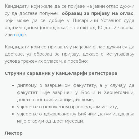
Кандидати који желе да се пријаве на јавни оглас дужни
су да доставе попуњен
образац за пријаву на оглас
,
који може да се добије у Писарници Уставног суда
радним даном (понедјељак – петак) од 10 до 12 часова,
или
овдје
.
Кандидати који се пријављују на јавни оглас дужни су да
доставе, уз образац за пријаву, доказе о испуњавању
услова тражених огласом, а посебно:
Стручни сарадник у Канцеларији регистрара
диплому о завршеном факултету, а у случају да
факултет није завршен у Босни и Херцеговини,
доказ о нострификацији дипломе,
увјерење о положеном правосудном испиту,
увјерење о држављанству БиХ чији датум издавања
није старији од шест мјесеци.
Лектор