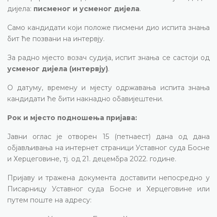
дијела:
писменог и усменог дијела
.
Само кандидати који положе писмени дио испита знања
бит ће позвани на интервју.
За радно мјесто возач судија, испит знања се састоји од
усменог дијела (интервју)
.
О датуму, времену и мјесту одржавања испита знања
кандидати ће бити накнадно обавијештени.
Рок и мјесто подношења пријава:
Јавни оглас је отворен 15 (петнаест) дана од дана
објављивања на интернет страници Уставног суда Босне
и Херцеговине, тј. од 21. децембра 2022. године.
Пријаву и тражена документа доставити непосредно у
Писарницу Уставног суда Босне и Херцеговине или
путем поште на адресу: