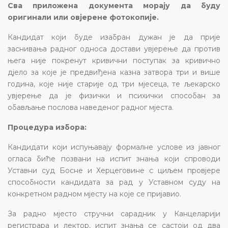
Сва приложена документа морају да буду
оригинали или овјерене фотокопије.
Кандидат који буде изабран дужан је да прије
заснивања радног односа достави увјерење да против
њега није покренут кривични поступак за кривично
дјело за које је предвиђена казна затвора три и више
година, које није старије од три мјесеца, те љекарско
увјерење да је физички и психички способан за
обављање послова наведеног радног мјеста.
Процедура избора:
Кандидати који испуњавају формалне услове из јавног
огласа биће позвани на испит знања који спроводи
Уставни суд Босне и Херцеговине с циљем провјере
способности кандидата за рад у Уставном суду на
конкретном радном мјесту на које се пријавио.
За радно мјесто стручни сарадник у Канцеларији
регистрара и лектор, испит знања се састоји од два