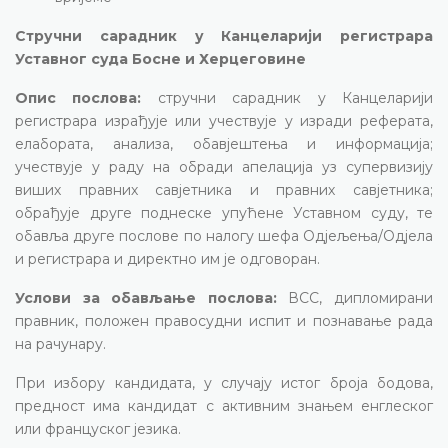
Стручни сарадник у Канцеларији регистрара
Уставног суда Босне и Херцеговине
Опис послова:
стручни сарадник у Канцеларији
регистрара израђује или учествује у изради реферата,
елабората, анализа, обавјештења и информација;
учествује у раду на обради апелација уз супервизију
виших правних савјетника и правних савјетника;
обрађује друге поднеске упућене Уставном суду, те
обавља друге послове по налогу шефа Одјељења/Одјела
и регистрара и директно им је одговоран.
Услови за обављање послова:
ВСС, дипломирани
правник, положен правосудни испит и познавање рада
на рачунару.
При избору кандидата, у случају истог броја бодова,
предност има кандидат с активним знањем енглеског
или француског језика.