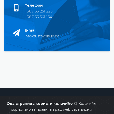
Телефон
+387 33 251 226
+387 33 561 134
E-mail
info@ustavnisud.ba
Уставни суд Босне и Херцеговине
Ова страница користи колачиће
🍪 Колачиће
користимо за правилан рад web странице и