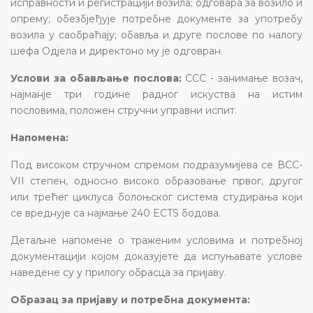
исправности и регистрацији возила; одговара за возило и
опрему; обезбјеђује потребне документе за употребу
возила у саобраћају; обавља и друге послове по налогу
шефа Одјела и директоно му је одговран.
Услови за обављање послова:
ССС - занимање возач,
најманје три године радног искуства на истим
пословима, положен стручни управни испит.
Напомена:
Под високом стручном спремом подразумијева се ВСС-
VII степен, односно високо образовање првог, другог
или трећег циклуса болоњског система студирања који
се вреднује са најмање 240 ECTS бодова.
Детаљне напомене о траженим условима и потребној
документацији којом доказујете да испуњавате услове
наведене су у прилогу обрасца за пријаву.
Образац за пријаву и потребна документа: