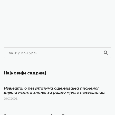
Најновији садржај
Извјештај о резултатима оцјењивања писменог
дијела испита знања за радно мјесто преводилац
29.07.2026.