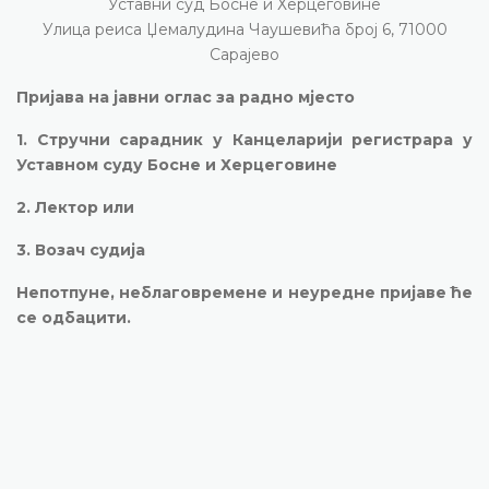
Уставни суд Босне и Херцеговине
Улица реиса Џемалудина Чаушевића број 6, 71000
Сарајево
Пријава на јавни оглас за радно мјесто
1. Стручни сарадник у Канцеларији регистрара у
Уставном суду Босне и Херцеговине
2. Лектор или
3. Возач судија
Непотпуне, неблаговремене и неуредне пријаве ће
се одбацити.