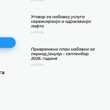
Уговор за набавку услуга
сервисиранја и одржаванја
лифта
24.07.2026.
Привремени план набавки за
период јануар – септембар
2026. године
14.07.2026.
Привремени план набавки за
та
период јануар – септембар 20
године
14.07.2026.
ДЕТАЉНИЈЕ