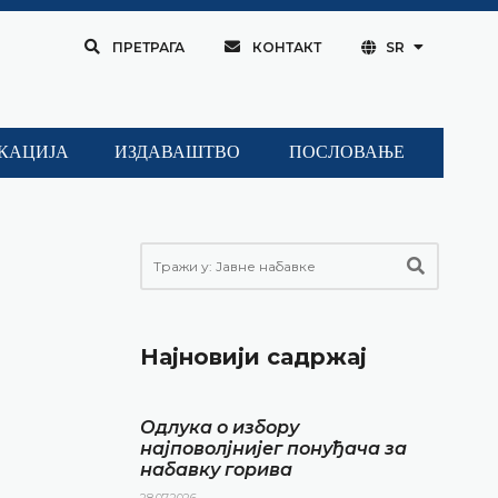
ПРЕТРАГА
КОНТАКТ
SR
КАЦИЈА
ИЗДАВАШТВО
ПОСЛОВАЊЕ
Најновији садржај
Одлука о избору
најповолјнијег понуђача за
набавку горива
28.07.2026.