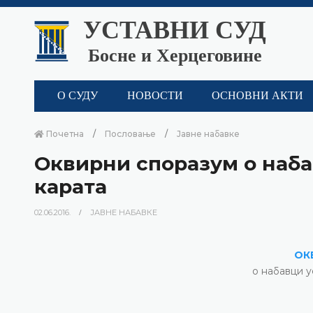
УСТАВНИ СУД
Босне и Херцеговине
О СУДУ
НОВОСТИ
ОСНОВНИ АКТИ
Почетна
Пословање
Јавне набавке
Оквирни споразум о наба
карата
02.06.2016.
ЈАВНЕ НАБАВКЕ
ОК
о набавци у