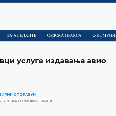
ЗА АПЕЛАНТЕ
СУДСКА ПРАКСА
E-КОМУНИ
вци услуге издавања авио
ВИРНИ СПОРАЗУМ
слуге издавања авио карата