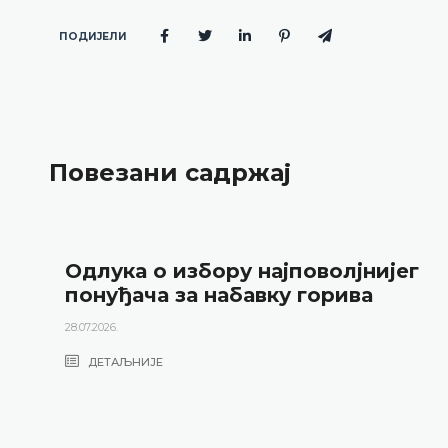
ПОДИЈЕЛИ
Повезани садржај
Одлука о избору најповолјнијег
понуђача за набавку горива
28.07.2026.
ДЕТАЉНИЈЕ