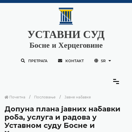
УСТАВНИ СУД
Босне и Херцеговине
ПРЕТРАГА
КОНТАКТ
SR
Почетна
Пословање
Јавне набавке
Допуна плана јавних набавки
роба, услуга и радова у
Уставном суду Босне и