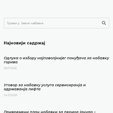
Најновији садржај
Одлука о избору најповолјнијег понуђача за набавку
горива
28.07.2026.
Уговор за набавку услуга сервисиранја и
одржаванја лифта
24.07.2026.
Привремени план набавки за период јануар –