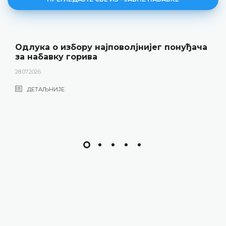
Одлука о избору најповолјнијег понуђача
за набавку горива
28.07.2026.
ДЕТАЉНИЈЕ