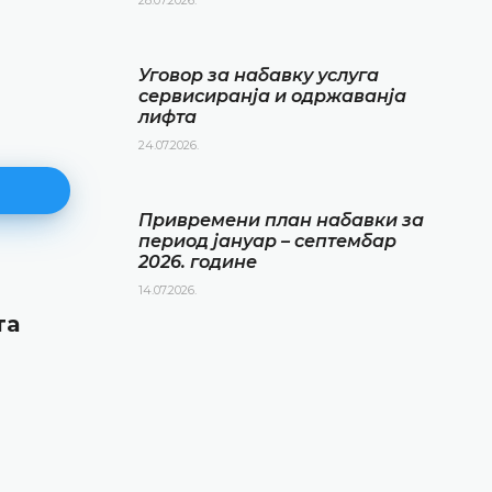
Уговор за набавку услуга
сервисиранја и одржаванја
лифта
24.07.2026.
Привремени план набавки за
период јануар – септембар
2026. године
14.07.2026.
Привремени план набавки за
та
период јануар – септембар 20
године
14.07.2026.
ДЕТАЉНИЈЕ