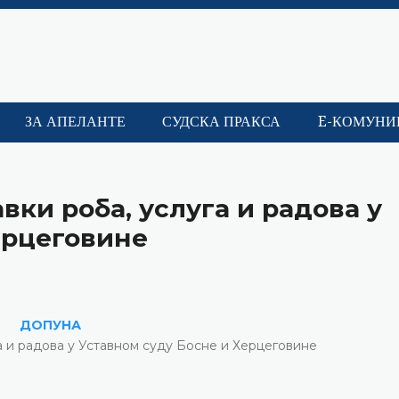
ЗА АПЕЛАНТЕ
СУДСКА ПРАКСА
E-КОМУНИ
вки роба, услуга и радова у
ерцеговине
ДОПУНА
га и радова у Уставном суду Босне и Херцеговине