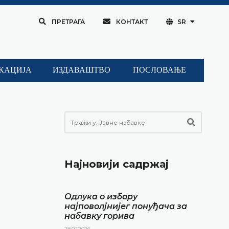
ПРЕТРАГА
КОНТАКТ
SR
КАЦИЈА
ИЗДАВАШТВО
ПОСЛОВАЊЕ
Најновији садржај
Одлука о избору
најповолјнијег понуђача за
набавку горива
28.07.2026.