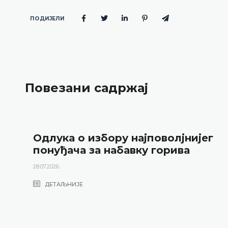
ПОДИЈЕЛИ
Повезани садржај
Одлука о избору најповолјнијег
понуђача за набавку горива
28.07.2026.
ДЕТАЉНИЈЕ