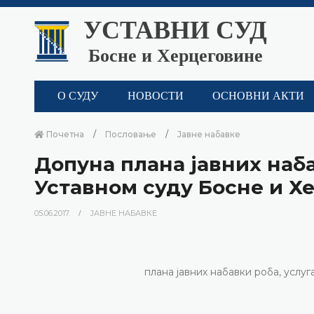
УСТАВНИ СУД
Босне и Херцеговине
О СУДУ
НОВОСТИ
ОСНОВНИ АКТИ
Почетна
Пословање
Јавне набавке
Допуна плана јавних наба
Уставном суду Босне и Х
05.06.2017.
ЈАВНЕ НАБАВКЕ
плана јавних набавки роба, услу