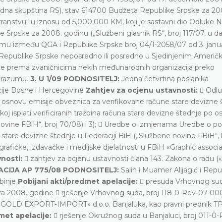
arodna skupština RS), stav 614700 Budžeta Republike Srpske za 20
ranstvu“ u iznosu od 5,000,000 KM, koji je sastavni dio Odluke 
 Srpske za 2008. godinu („Službeni glasnik RS“, broj 117/07, u d
u između QGA i Republike Srpske broj 04/1-2058/07 od 3. janu
i Republike Srpske neposredno ili posredno u Sjedinjenim Američ
 te prema zvaničnicima nekih međunarodnih organizacija preko
orazumu.
3. U 1/09 PODNOSITELJ:
Jedna četvrtina poslanika
ije Bosne i Hercegovine
Zahtjev za ocjenu ustavnosti:
 Odlu
o osnovu emisije obveznica za verifikovane račune stare devizne 
j isplati verificiranih tražbina računa stare devizne štednje po o
novine FBiH“, broj 70/08) i 3);  Uredbe o izmjenama Uredbe o p
a stare devizne štednje u Federaciji BiH („Službene novine FBiH“, 
rafičke, izdavačke i medijske djelatnosti u FBiH «Graphic associ
vnosti:
 zahtjev za ocjenu ustavnosti člana 143. Zakona o radu 
ACIJA
AP 775/08 PODNOSITELJ:
Salih i Muamer Alijagić i Repu
ebinje
Pobijani akti/predmet apelacije:
 presuda Vrhovnog su
ra 2008. godine  rješenje Vrhovnog suda, broj 118-0-Rev-07-00
«GOLD EXPORT-IMPORT» d.o.o. Banjaluka, kao pravni prednik T
dmet apelacije:
 rješenje Okružnog suda u Banjaluci, broj 011-0-