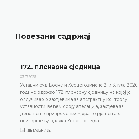
Повезани садржај
172. пленарна сједницa
03.07.2026.
Уставни суд Босне и Херцеговине је 2. и 3. јула 2026.
године одржао 172. пленарну сједницу на којој је
одлучивао о захтјевима за апстрактну контролу
уставности, већем броју апелација, захтјева за
доношење привремених мјера те рјешења о
неизвршењу одлука Уставног суда
ДЕТАЉНИЈЕ