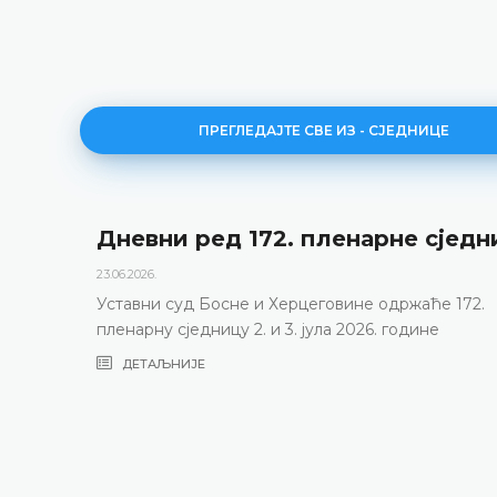
ПРЕГЛЕДАЈТЕ СВЕ ИЗ - СЈЕДНИЦЕ
Дневни ред 172. пленарне сједн
23.06.2026.
Уставни суд Босне и Херцеговине одржаће 172.
пленарну сједницу 2. и 3. јула 2026. године
ДЕТАЉНИЈЕ