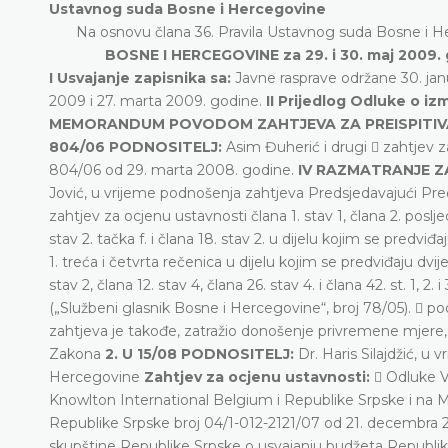
Ustavnog suda Bosne i Hercegovine
Na osnovu člana 36. Pravila Ustavnog suda Bosne i
BOSNE I HERCEGOVINE za 29. i 30. maj 2009.
I Usvajanje zapisnika sa:
Javne rasprave održane 30. janu
2009 i 27. marta 2009. godine.
II Prijedlog Odluke o i
MEMORANDUM POVODOM ZAHTJEVA ZA PREISPITIVA
804/06 PODNOSITELJ:
Asim Đuherić i drugi  zahtjev 
804/06 od 29. marta 2008. godine.
IV RAZMATRANJE Z
Jović, u vrijeme podnošenja zahtjeva Predsjedavajući Pr
zahtjev za ocjenu ustavnosti člana 1. stav 1, člana 2. posljednj
stav 2. tačka f. i člana 18. stav 2. u dijelu kojim se predviđa
1. treća i četvrta rečenica u dijelu kojim se predviđaju dvije
stav 2, člana 12. stav 4, člana 26. stav 4. i člana 42. st. 
(„Službeni glasnik Bosne i Hercegovine“, broj 78/05).  p
zahtjeva je takođe, zatražio donošenje privremene mjere, 
Zakona
2. U 15/08 PODNOSITELJ:
Dr. Haris Silajdžić, 
Hercegovine
Zahtjev za ocjenu ustavnosti:
 Odluke V
Knowlton International Belgium i Republike Srpske i na
Republike Srpske broj 04/1-012-2121/07 od 21. decembra 2
skupštine Republike Srpske o usvajanju budžeta Republik