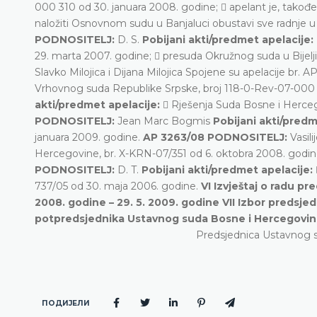
000 310 od 30. januara 2008. godine;  apelant je, tak
naložiti Osnovnom sudu u Banjaluci obustavi sve radnje
PODNOSITELJ:
D. S.
Pobijani akti/predmet apelacije:
29. marta 2007. godine;  presuda Okružnog suda u Bijelji
Slavko Milojica i Dijana Milojica Spojene su apelacije br.
Vrhovnog suda Republike Srpske, broj 118-0-Rev-07-000
akti/predmet apelacije:
 Rješenja Suda Bosne i Herceg
PODNOSITELJ:
Jean Marc Bogmis
Pobijani akti/predm
januara 2009. godine.
AP 3263/08 PODNOSITELJ:
Vasil
Hercegovine, br. X-KRN-07/351 od 6. oktobra 2008. godi
PODNOSITELJ:
D. T.
Pobijani akti/predmet apelacije:
737/05 od 30. maja 2006. godine.
VI Izvještaj o radu p
2008. godine – 29. 5. 2009. godine VII Izbor predsje
potpredsjednika Ustavnog suda Bosne i Hercegovin
Predsjednica Ustavnog 
ПОДИЈЕЛИ