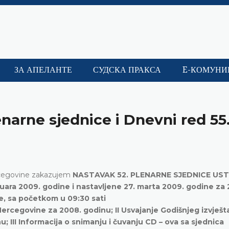
ЗА АПЕЛАНТЕ
СУДСКА ПРАКСА
E-КОМУНИ
narne sjednice i Dnevni red 55
rcegovine zakazujem
NASTAVAK 52. PLENARNE SJEDNICE US
ara 2009. godine i nastavljene 27. marta 2009. godine za 
e, sa početkom u 09:30 sati
Hercegovine za 2008. godinu; II Usvajanje Godišnjeg izvješt
 III Informacija o snimanju i čuvanju CD – ova sa sjednica