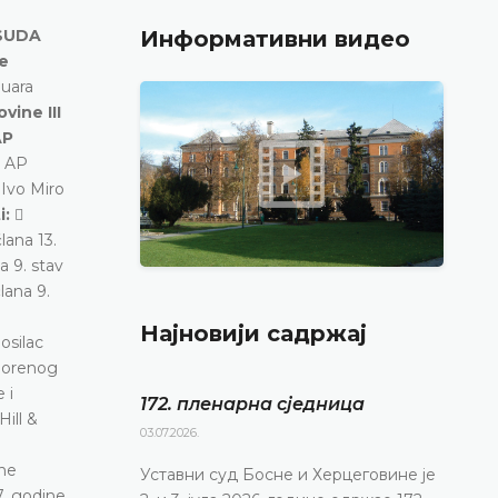
SUDA
Информативни видео
ce
nuara
vine III
AP
j AP
:
Ivo Miro
i:

člana 13.
na 9. stav
člana 9.
Најновији садржај
osilac
sporenog
 i
172. пленарна сједницa
ill &
03.07.2026.
dne
Уставни суд Босне и Херцеговине је
7. godine