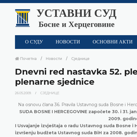
УСТАВНИ СУД
Босне и Херцеговине
О СУДУ
НОВОСТИ
ОСНОВНИ АКТИ
Почетна
Новости
Сједнице
Dnevni red nastavka 52. ple
plenarne sjednice
26.05.2009.
СЈЕДНИЦЕ
Na osnovu člana 36. Pravila Ustavnog suda Bosne i He
SUDA BOSNE I HERCEGOVINE započete 30. i 31. janu
2009. godin
I Usvajanje izvještaja o radu Ustavnog suda Bosne i 
izvršenju budžeta Ustavnog suda BiH za 2008. godinu;