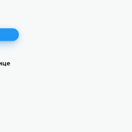
ице
171. пленарна сједницa
11.06.2026.
Уставни суд Босне и Херцеговине данас је
електронским путем одржао 171. пленарну сј
ДЕТАЉНИЈЕ