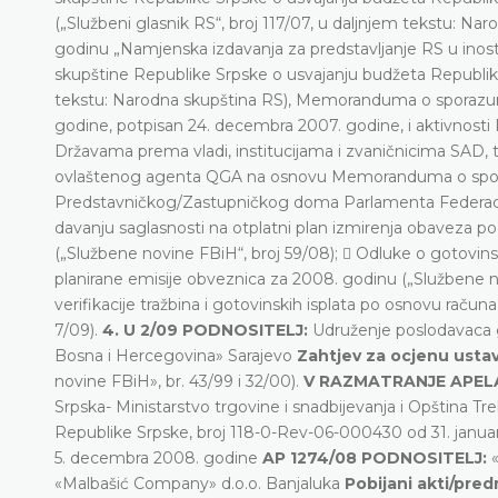
(„Službeni glasnik RS“, broj 117/07, u daljnjem tekstu: N
godinu „Namjenska izdavanja za predstavljanje RS u inost
skupštine Republike Srpske o usvajanju budžeta Republike
tekstu: Narodna skupština RS), Memoranduma o sporazum
godine, potpisan 24. decembra 2007. godine, i aktivnost
Državama prema vladi, institucijama i zvaničnicima SAD,
ovlaštenog agenta QGA na osnovu Memoranduma o sp
Predstavničkog/Zastupničkog doma Parlamenta Federac
davanju saglasnosti na otplatni plan izmirenja obaveza p
(„Službene novine FBiH“, broj 59/08);  Odluke o gotovinsko
planirane emisije obveznica za 2008. godinu („Službene 
verifikacije tražbina i gotovinskih isplata po osnovu račun
7/09).
4. U 2/09 PODNOSITELJ:
Udruženje poslodavaca g
Bosna i Hercegovina» Sarajevo
Zahtjev za ocjenu usta
novine FBiH», br. 43/99 i 32/00).
V RAZMATRANJE APEL
Srpska- Ministarstvo trgovine i snadbijevanja i Opština Tr
Republike Srpske, broj 118-0-Rev-06-000430 od 31. janua
5. decembra 2008. godine
AP 1274/08 PODNOSITELJ:
«Malbašić Company» d.o.o. Banjaluka
Pobijani akti/pre