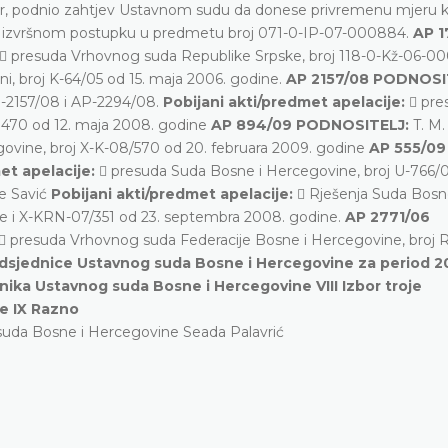
ođer, podnio zahtjev Ustavnom sudu da donese privremenu mjeru 
 u izvršnom postupku u predmetu broj 071-0-IP-07-000884.
AP 1
 presuda Vrhovnog suda Republike Srpske, broj 118-0-Kž-06-00
ni, broj K-64/05 od 15. maja 2006. godine.
AP 2157/08 PODNOSI
 AP-2157/08 i AP-2294/08.
Pobijani akti/predmet apelacije:
 pre
 470 od 12. maja 2008. godine
AP 894/09 PODNOSITELJ:
T. M
ovine, broj X-K-08/570 od 20. februara 2009. godine
AP 555/09
et apelacije:
 presuda Suda Bosne i Hercegovine, broj U-766/0
ije Savić
Pobijani akti/predmet apelacije:
 Rješenja Suda Bosn
ne i X-KRN-07/351 od 23. septembra 2008. godine.
AP 2771/06
 presuda Vrhovnog suda Federacije Bosne i Hercegovine, broj 
redsjednice Ustavnog suda Bosne i Hercegovine za period 20
dnika Ustavnog suda Bosne i Hercegovine VIII Izbor troje
e IX Razno
suda Bosne i Hercegovine Seada Palavrić