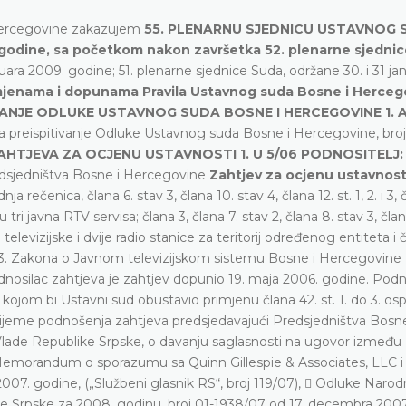
 Hercegovine zakazujem
55. PLENARNU SJEDNICU USTAVNOG 
 godine, sa početkom nakon završetka 52. plenarne sjedni
ara 2009. godine; 51. plenarne sjednice Suda, održane 30. i 31 ja
zmjenama i dopunama Pravila Ustavnog suda Bosne i Hercego
NJE ODLUKE USTAVNOG SUDA BOSNE I HERCEGOVINE 1. 
za preispitivanje Odluke Ustavnog suda Bosne i Hercegovine, bro
AHTJEVA ZA OCJENU USTAVNOSTI 1. U 5/06 PODNOSITELJ
edsjedništva Bosne i Hercegovine
Zahtjev za ocjenu ustavnost
a rečenica, člana 6. stav 3, člana 10. stav 4, člana 12. st. 1, 2. i 3, 
ju tri javna RTV servisa; člana 3, člana 7. stav 2, člana 8. stav 3, čla
 televizijske i dvije radio stanice za teritorij određenog entiteta i 
1, 2. i 3. Zakona o Javnom televizijskom sistemu Bosne i Hercegovine
odnosilac zahtjeva je zahtjev dopunio 19. maja 2006. godine. Podn
kojom bi Ustavni sud obustavio primjenu člana 42. st. 1. do 3. o
u vrijeme podnošenja zahtjeva predsjedavajući Predsjedništva Bosne
lade Republike Srpske, o davanju saglasnosti na ugovor između H
 Memorandum o sporazumu sa Quinn Gillespie & Associates, LLC i
007. godine, („Službeni glasnik RS“, broj 119/07),  Odluke Naro
e Srpske za 2008. godinu, broj 01-1938/07 od 17. decembra 200