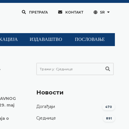
ПРЕТРАГА
КОНТАКТ
SR
КАЦИЈА
ИЗДАВАШТВО
ПОСЛОВАЊЕ
.
Новости
TAVNOG
29. maj
Догађаји
470
Сједнице
aja o
891