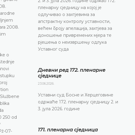
2. и 3. јула 2026. године одржао 172.
08.
пленарну сједницу на којој је
Narodne
одлучивао о захтјевима за
aljnjem
апстрактну контролу уставности,
ara 2008.
већем броју апелација, захтјева за
kim
доношење привремених мјера те
рјешења о неизвршењу одлука
Уставног суда
ke o
štednje
snovi
Дневни ред 172. пленарне
ostupku
сједнице
broj
23.06.2026.
ation
Уставни суд Босне и Херцеговине
(«Službene
одржаће 172. пленарну сједницу 2. и
blika
3. јула 2026. године
da
0 250 od
P
171. пленарна сједницa
Pž-07-