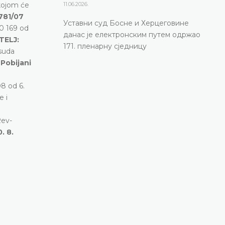
kojom će
11.06.2026.
781/07
Уставни суд Босне и Херцеговине
0 169 od
данас је електронским путем одржао
TELJ:
171. пленарну сједницу
suda
.
Pobijani
8 od 6.
e i
Rev-
. 8.