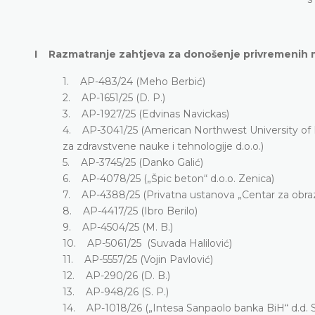
I Razmatranje zahtjeva za donošenje privremenih 
1. AP-483/24 (Meho Berbić)
2. AP-1651/25 (D. P.)
3. AP-1927/25 (Edvinas Navickas)
4. AP-3041/25 (American Northwest University of H
za zdravstvene nauke i tehnologije d.o.o.)
5. AP-3745/25 (Danko Galić)
6. AP-4078/25 („Špic beton“ d.o.o. Zenica)
7. AP-4388/25 (Privatna ustanova „Centar za obrazo
8. AP-4417/25 (Ibro Berilo)
9. AP-4504/25 (M. B.)
10. AP-5061/25 (Suvada Halilović)
11. AP-5557/25 (Vojin Pavlović)
12. AP-290/26 (D. B.)
13. AP-948/26 (S. P.)
14. AP-1018/26 („Intesa Sanpaolo banka BiH“ d.d. S