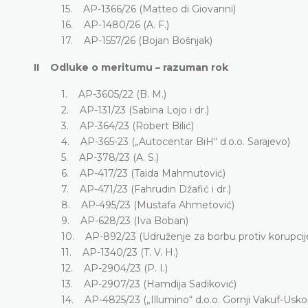
15. AP-1366/26 (Matteo di Giovanni)
16. AP-1480/26 (A. F.)
17. AP-1557/26 (Bojan Bošnjak)
II Odluke o meritumu – razuman rok
1. AP-3605/22 (B. M.)
2. AP-131/23 (Sabina Lojo i dr.)
3. AP-364/23 (Robert Bilić)
4. AP-365-23 („Autocentar BiH“ d.o.o. Sarajevo)
5. AP-378/23 (A. S.)
6. AP-417/23 (Taida Mahmutović)
7. AP-471/23 (Fahrudin Džafić i dr.)
8. AP-495/23 (Mustafa Ahmetović)
9. AP-628/23 (Iva Boban)
10. AP-892/23 (Udruženje za borbu protiv korupcije
11. AP-1340/23 (T. V. H.)
12. AP-2904/23 (P. I.)
13. AP-2907/23 (Hamdija Sadiković)
14. AP-4825/23 („Illumino“ d.o.o. Gornji Vakuf-Uskop