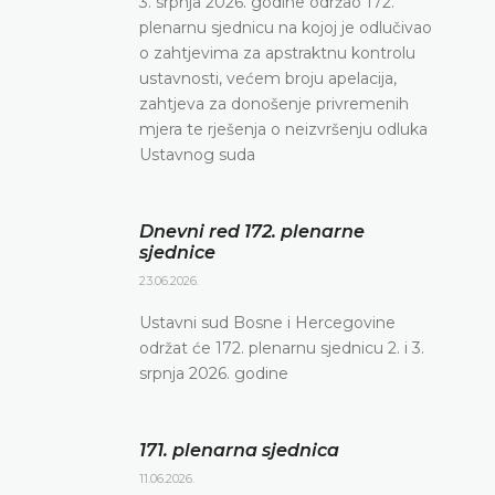
3. srpnja 2026. godine održao 172.
plenarnu sjednicu na kojoj je odlučivao
o zahtjevima za apstraktnu kontrolu
ustavnosti, većem broju apelacija,
zahtjeva za donošenje privremenih
mjera te rješenja o neizvršenju odluka
Ustavnog suda
Dnevni red 172. plenarne
sjednice
23.06.2026.
Ustavni sud Bosne i Hercegovine
održat će 172. plenarnu sjednicu 2. i 3.
srpnja 2026. godine
171. plenarna sjednica
11.06.2026.