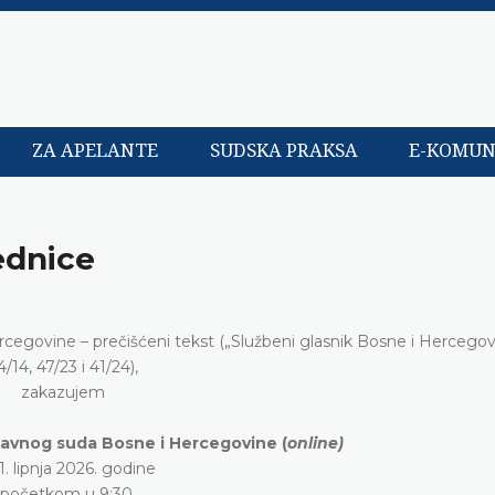
ZA APELANTE
SUDSKA PRAKSA
E-KOMUN
ednice
ercegovine – prečišćeni tekst („Službeni glasnik Bosne i Hercegovi
4/14, 47/23 i 41/24),
zakazujem
tavnog suda Bosne i Hercegovine (
online)
1. lipnja 2026. godine
 početkom u 9:30