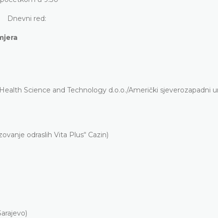
Dnevni red:
mjera
ealth Science and Technology d.o.o./Američki sjeverozapadni un
vanje odraslih Vita Plus“ Cazin)
arajevo)