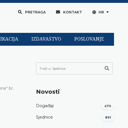
PRETRAGA
KONTAKT
HR
IKACIJA
IZDAVAŠTVO
POSLOVANJE
ne“ br.
Novosti
Događaji
470
Sjednice
891