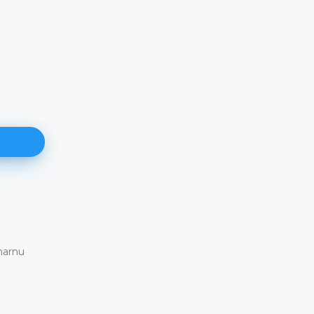
171. plenarna sjednica
11.06.2026.
narnu
Ustavni sud Bosne i Hercegovine danas je elekt
putem održao 171. plenarnu sjednicu
DETALJNIJE