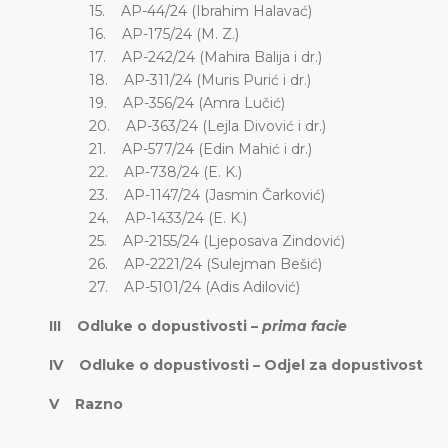
15. AP-44/24 (Ibrahim Halavać)
16. AP-175/24 (M. Z.)
17. AP-242/24 (Mahira Balija i dr.)
18. AP-311/24 (Muris Purić i dr.)
19. AP-356/24 (Amra Lučić)
20. AP-363/24 (Lejla Divović i dr.)
21. AP-577/24 (Edin Mahić i dr.)
22. AP-738/24 (E. K.)
23. AP-1147/24 (Jasmin Čarković)
24. AP-1433/24 (E. K.)
25. AP-2155/24 (Ljeposava Zindović)
26. AP-2221/24 (Sulejman Bešić)
27. AP-5101/24 (Adis Adilović)
III Odluke o dopustivosti –
prima facie
IV Odluke o dopustivosti – Odjel za dopustivost
V Razno