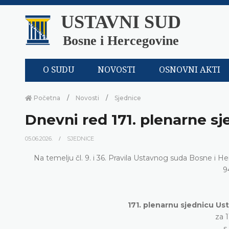
USTAVNI SUD
Bosne i Hercegovine
O SUDU
NOVOSTI
OSNOVNI AKTI
Početna
Novosti
Sjednice
Dnevni red 171. plenarne sj
05.06.2026.
SJEDNICE
Na temelju čl. 9. i 36. Pravila Ustavnog suda Bosne i H
9
171. plenarnu sjednicu Us
za 1
s