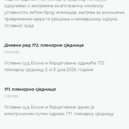
одлучивао о захтјевима за апстрактну контролу
уставности, већем броју апелација, захтјева за доношење
привремених мјера те рјешења о неизвршењу одлука
Уставног суда
Дневни ред 172. пленарне сједнице
23.06.2026.
Уставни суд Босне и Херцеговине одржаће 172.
пленарну сједницу 2. и 3. јула 2026. године
171. пленарна сједницa
11.06.2026.
Уставни суд Босне и Херцеговине данас је
електронским путем одржао 171. пленарну сједницу