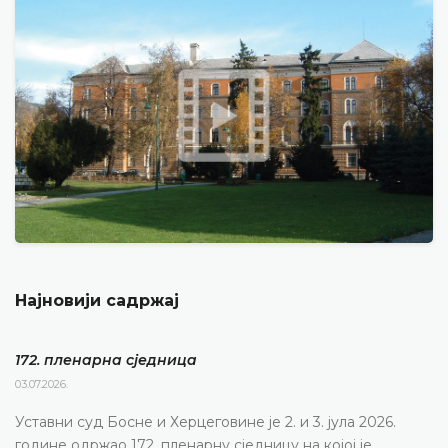
Најновији садржај
172. пленарна сједницa
03.07.2026.
Уставни суд Босне и Херцеговине је 2. и 3. јула 2026.
године одржао 172. пленарну сједницу на којој је