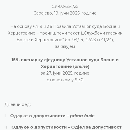
СУ-02-534/25
Сарајево, 19. јуни 2025. године
На основу чл. 9 и 36 Правила Уставног суда Босне и
Херцеговине – пречишћени текст („Службени гласник
Босне и Херцеговине“ бр. 94/14, 47/23 и 41/24),
заказујем
159. пленарну сједницу Уставног суда Босне и
Херцеговине (
online
)
за 27. јуни 2025. године
с почетком у 9.30
Дневни ред:
I Одлуке о допустивости –
prima facie
II Одлуке о допустивости – Одјел за допустивост