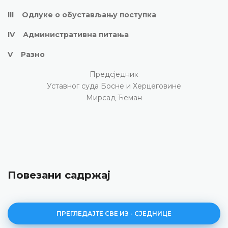
III Одлуке о обустављању поступка
IV Административна питања
V Разно
Предсједник
Уставног суда Босне и Херцеговине
Мирсад Ћеман
Повезани садржај
ПРЕГЛЕДАЈТЕ СВЕ ИЗ - СЈЕДНИЦЕ