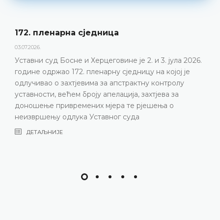
172. пленарна сједницa
03.07.2026.
Уставни суд Босне и Херцеговине је 2. и 3. јула 2026.
године одржао 172. пленарну сједницу на којој је
одлучивао о захтјевима за апстрактну контролу
уставности, већем броју апелација, захтјева за
доношење привремених мјера те рјешења о
неизвршењу одлука Уставног суда
ДЕТАЉНИЈЕ