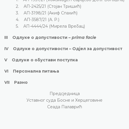
2. АП-2425/21 (Стојан Тришић)
3. АП-3198/21 (Акиф Спахић)
4. АП-3587/21 (А. Р.)
5. АП-4444/24 (Мирела Вребац)
III Одлуке о допустивости –
prima facie
IV Одлуке о допустивости – Одјел за допустивост
V Одлуке о обустави поступка
VI Персонална питања
VII Разно
Предсједница
Уставног суда Босне и Херцеговине
Сеада Палаврић