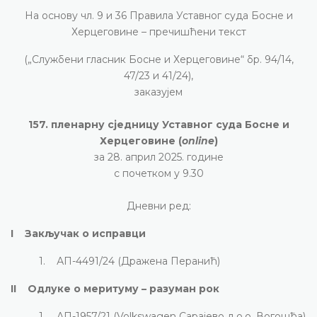
На основу чл. 9 и 36 Правила Уставног суда Босне и
Херцеговине – пречишћени текст
(„Службени гласник Босне и Херцеговине“ бр. 94/14,
47/23 и 41/24),
заказујем
157. пленарну сједницу Уставног суда Босне и
Херцеговине (
online
)
за 28. април 2025. године
с почетком у 9.30
Дневни ред:
I Закључак о исправци
1. АП-4491/24 (Дражена Перанић)
II Одлуке о меритуму – разуман рок
1. АП-1957/21 (Volkswagen Сарајево д.о.о. Вогошћа)