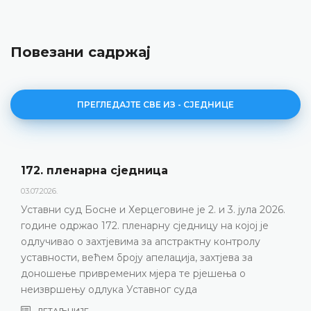
Повезани садржај
ПРЕГЛЕДАЈТЕ СВЕ ИЗ - СЈЕДНИЦЕ
172. пленарна сједницa
03.07.2026.
Уставни суд Босне и Херцеговине је 2. и 3. јула 2026.
године одржао 172. пленарну сједницу на којој је
одлучивао о захтјевима за апстрактну контролу
уставности, већем броју апелација, захтјева за
доношење привремених мјера те рјешења о
неизвршењу одлука Уставног суда
ДЕТАЉНИЈЕ