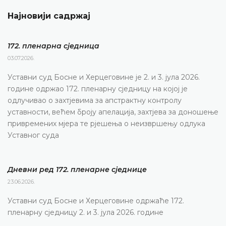
Најновији садржај
172. пленарна сједницa
03.07.2026.
Уставни суд Босне и Херцеговине је 2. и 3. јула 2026.
године одржао 172. пленарну сједницу на којој је
одлучивао о захтјевима за апстрактну контролу
уставности, већем броју апелација, захтјева за доношење
привремених мјера те рјешења о неизвршењу одлука
Уставног суда
Дневни ред 172. пленарне сједнице
23.06.2026.
Уставни суд Босне и Херцеговине одржаће 172.
пленарну сједницу 2. и 3. јула 2026. године