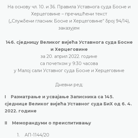
На основу чл. 10. и 36. Правила Уставнога суда Босне и
Херцеговине – пречишћени текст
(„Службени гласник Босне и Херцеговине“ број 94/14),
заказујем
146. сједницу Великог вијећа Уставнога суда Босне
и Херцеговине
за 20. април 2022. године
са почетком у 9:30 часова
у Малој сали Уставног суда Босне и Херцеговине
Дневни ред:
I Разматрање и усвајање Записника са 145.
сједнице Великог вијећа Уставног суда БиХ од 6. 4.
2022. године
II Меморандуми о преиспитивању
1. АП-1144/20