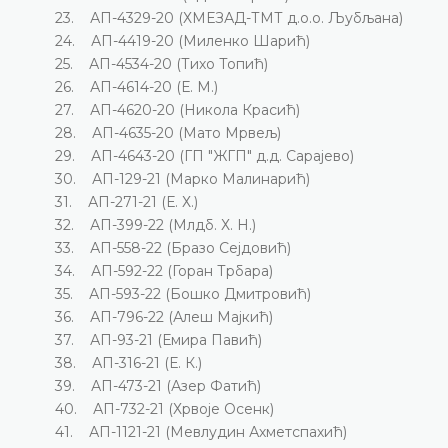
23. АП-4329-20 (ХМЕЗАД-ТМТ д.о.о. Љубљана)
24. АП-4419-20 (Миленко Шарић)
25. АП-4534-20 (Тихо Топић)
26. АП-4614-20 (Е. М.)
27. АП-4620-20 (Никола Красић)
28. АП-4635-20 (Мато Мрвељ)
29. АП-4643-20 (ГП "ЖГП" д.д. Сарајево)
30. АП-129-21 (Марко Малинарић)
31. АП-271-21 (Е. Х.)
32. АП-399-22 (Млдб. Х. Н.)
33. АП-558-22 (Бразо Сејдовић)
34. АП-592-22 (Горан Трбара)
35. АП-593-22 (Бошко Дмитровић)
36. АП-796-22 (Алеш Мајкић)
37. АП-93-21 (Емира Павић)
38. АП-316-21 (Е. К.)
39. АП-473-21 (Азер Фатић)
40. АП-732-21 (Хрвоје Осенк)
41. АП-1121-21 (Мевлудин Ахметспахић)