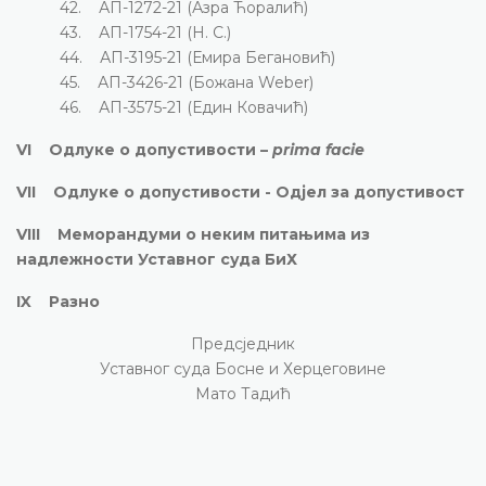
42. АП-1272-21 (Азра Ћоралић)
43. АП-1754-21 (Н. С.)
44. АП-3195-21 (Емира Бегановић)
45. АП-3426-21 (Божана Weber)
46. АП-3575-21 (Един Ковачић)
VI Одлуке о допустивости –
prima facie
VII Одлуке о допустивости - Одјел за допустивост
VIII Меморандуми о неким питањима из
надлежности Уставног суда БиХ
IX Разно
Предсједник
Уставног суда Босне и Херцеговине
Мато Тадић