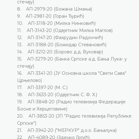
стечају)
8. АП-2979-20 (Божана Шмања)
9. АП-2981-20 (Горан Ђурић)
10. АП-3118-20 (Милка Нинковић)
11. АП-3143-20 (Одвјетник Милка Маглов)
12. АП-3147-20 (Фахрудин Радончић)
13. АП-3188-20 (Божидар Стевановић)
14. АП-3212-20 (Борово д.д. Вуковар)
15. АП-3279-20 (Банка Српске а.д. Бања Лука- у
стечају)
16. АП-3341-20 (ЈУ Основна школа "Свети Сава"
Црњелово)
17. АП-3397-20 (М. С.)
18. АП-3633-20 (Одвјетник С. Ф. Х.)
19. АП-3848-20 (Радио телевизија Федерације
Босне и Херцеговине)
20. АП-3853-20 (ЈП "Радио телевизија Републике
Српске")
21. АП-3942-20 ("МЕРКУР" д.о.о. Бањалука)
22. АП-4089-20 (Зденко Гргић)