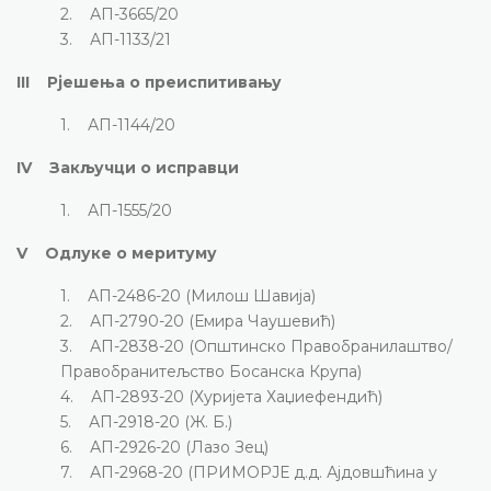
2. АП-3665/20
3. АП-1133/21
III Рјешења о преиспитивању
1. АП-1144/20
IV Закључци о исправци
1. АП-1555/20
V Одлуке о меритуму
1. АП-2486-20 (Милош Шавија)
2. АП-2790-20 (Емира Чаушевић)
3. АП-2838-20 (Општинско Правобранилаштво/
Правобранитељство Босанска Крупа)
4. АП-2893-20 (Хуријета Хаџиефендић)
5. АП-2918-20 (Ж. Б.)
6. АП-2926-20 (Лазо Зец)
7. АП-2968-20 (ПРИМОРЈЕ д.д. Ајдовшћина у