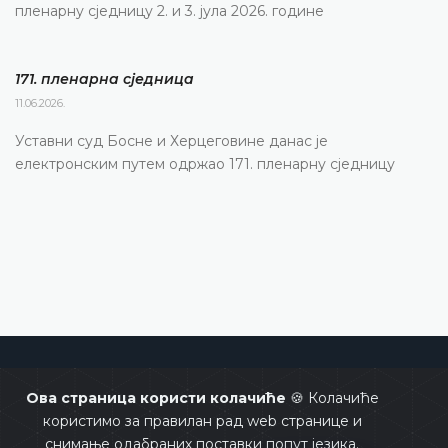
пленарну сједницу 2. и 3. јула 2026. године
171. пленарна сједницa
11.06.2026.
Уставни суд Босне и Херцеговине данас је
електронским путем одржао 171. пленарну сједницу
Уставни суд Босне и Херцеговине
Ова страница користи колачиће
🍪 Колачиће
користимо за правилан рад web странице и
снимање одабраних поставки попут језика.