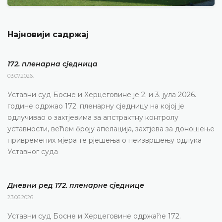
Најновији садржај
172. пленарна сједницa
03.07.2026.
Уставни суд Босне и Херцеговине је 2. и 3. јула 2026.
године одржао 172. пленарну сједницу на којој је
одлучивао о захтјевима за апстрактну контролу
уставности, већем броју апелација, захтјева за доношење
привремених мјера те рјешења о неизвршењу одлука
Уставног суда
Дневни ред 172. пленарне сједнице
23.06.2026.
Уставни суд Босне и Херцеговине одржаће 172.