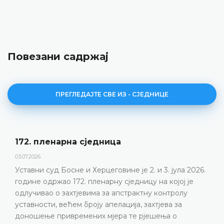
Повезани садржај
ПРЕГЛЕДАЈТЕ СВЕ ИЗ - СЈЕДНИЦЕ
Дневни ред 172. пленарне 
23.06.2026.
2. и 3. јула 2026.
Уставни суд Босне и Херцеговине
цу на којој је
пленарну сједницу 2. и 3. јула 202
тну контролу
ДЕТАЉНИЈЕ
 захтјева за
рјешења о