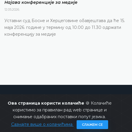
Најава конференције за медије
12.05.2026.
Уставни суд Босне и Херцеговине обавјештава да ће 15.
маја 2026. године у термину од 10.00 до 11.30 одржати
конференцију за медије
Уставни суд Босне и Херцеговине
Ова страница користи колачиће
🍪 Колачиће
користимо за правилан рад web странице и
снимање одабраних поставки попут језика.
Сазнајте више о колачићима
СЛАЖЕМ СЕ
Copyrights @ 2026
Уставни суд БиХ
Сва права задржана.