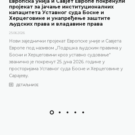
Европска унија и Савјет Европе покренули
пројекат за јачање институционалних
капацитета Уставног суда Босне и
Херцеговине и унапређење заштите
људских права и владавине права
25.06.2026.
Нови заједнички пројекат Европске уније и Савјета
Европе под називом „Подршка људским правима у
Босни и Херцеговини кроз уставно судовање“
званично је покренут 25. јуна 2026. године у
просторијама Уставног суда Босне и Херцеговине у
Сарајеву.
ДЕТАЉНИЈЕ