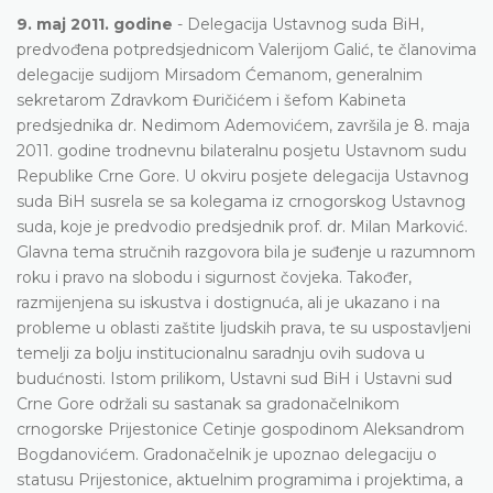
9. maj 2011. godine
- Delegacija Ustavnog suda BiH,
predvođena potpredsjednicom Valerijom Galić, te članovima
delegacije sudijom Mirsadom Ćemanom, generalnim
sekretarom Zdravkom Đuričićem i šefom Kabineta
predsjednika dr. Nedimom Ademovićem, završila je 8. maja
2011. godine trodnevnu bilateralnu posjetu Ustavnom sudu
Republike Crne Gore. U okviru posjete delegacija Ustavnog
suda BiH susrela se sa kolegama iz crnogorskog Ustavnog
suda, koje je predvodio predsjednik prof. dr. Milan Marković.
Glavna tema stručnih razgovora bila je suđenje u razumnom
roku i pravo na slobodu i sigurnost čovjeka. Također,
razmijenjena su iskustva i dostignuća, ali je ukazano i na
probleme u oblasti zaštite ljudskih prava, te su uspostavljeni
temelji za bolju institucionalnu saradnju ovih sudova u
budućnosti. Istom prilikom, Ustavni sud BiH i Ustavni sud
Crne Gore održali su sastanak sa gradonačelnikom
crnogorske Prijestonice Cetinje gospodinom Aleksandrom
Bogdanovićem. Gradonačelnik je upoznao delegaciju o
statusu Prijestonice, aktuelnim programima i projektima, a