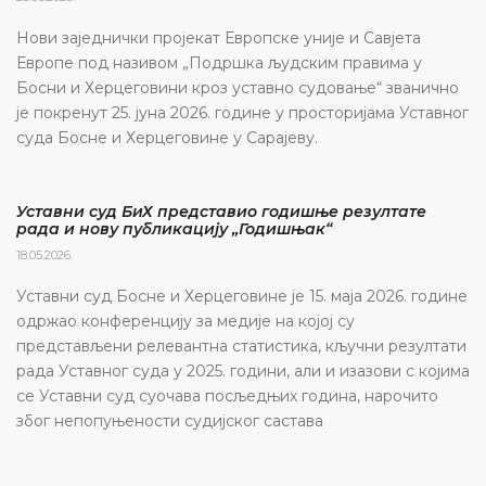
Нови заједнички пројекат Европске уније и Савјета
Европе под називом „Подршка људским правима у
Босни и Херцеговини кроз уставно судовање“ званично
је покренут 25. јуна 2026. године у просторијама Уставног
суда Босне и Херцеговине у Сарајеву.
Уставни суд БиХ представио годишње резултате
рада и нову публикацију „Годишњак“
18.05.2026.
Уставни суд Босне и Херцеговине је 15. маја 2026. године
одржао конференцију за медије на којој су
представљени релевантна статистика, кључни резултати
рада Уставног суда у 2025. години, али и изазови с којима
се Уставни суд суочава посљедњих година, нарочито
због непопуњености судијског састава