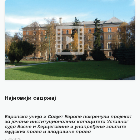
Најновији садржај
Европска унија и Савјет Европе покренули пројекат
за јачање институционалних капацитета Уставног
суда Босне и Херцеговине и унапређење заштите
људских права и владавине права
25.06.2026.