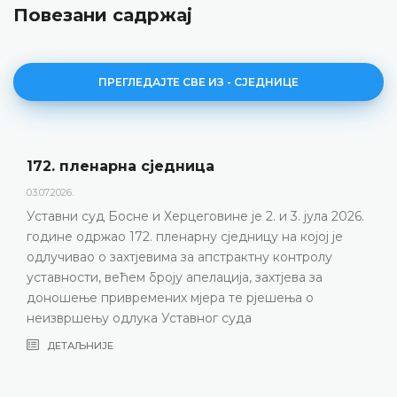
Повезани садржај
ПРЕГЛЕДАЈТЕ СВЕ ИЗ - СЈЕДНИЦЕ
172. пленарна сједницa
03.07.2026.
Уставни суд Босне и Херцеговине је 2. и 3. јула 2026.
године одржао 172. пленарну сједницу на којој је
одлучивао о захтјевима за апстрактну контролу
уставности, већем броју апелација, захтјева за
доношење привремених мјера те рјешења о
неизвршењу одлука Уставног суда
ДЕТАЉНИЈЕ