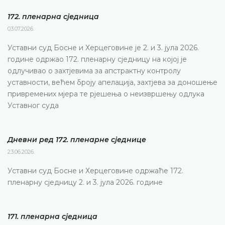
172. пленарна сједницa
03.07.2026.
Уставни суд Босне и Херцеговине је 2. и 3. јула 2026.
године одржао 172. пленарну сједницу на којој је
одлучивао о захтјевима за апстрактну контролу
уставности, већем броју апелација, захтјева за доношење
привремених мјера те рјешења о неизвршењу одлука
Уставног суда
Дневни ред 172. пленарне сједнице
23.06.2026.
Уставни суд Босне и Херцеговине одржаће 172.
пленарну сједницу 2. и 3. јула 2026. године
171. пленарна сједницa