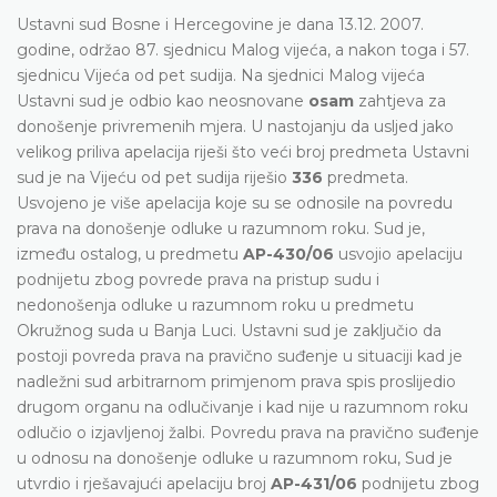
Ustavni sud Bosne i Hercegovine je dana 13.12. 2007.
godine, održao 87. sjednicu Malog vijeća, a nakon toga i 57.
sjednicu Vijeća od pet sudija. Na sjednici Malog vijeća
Ustavni sud je odbio kao neosnovane
osam
zahtjeva za
donošenje privremenih mjera. U nastojanju da usljed jako
velikog priliva apelacija riješi što veći broj predmeta Ustavni
sud je na Vijeću od pet sudija riješio
336
predmeta.
Usvojeno je više apelacija koje su se odnosile na povredu
prava na donošenje odluke u razumnom roku. Sud je,
između ostalog, u predmetu
AP-430/06
usvojio apelaciju
podnijetu zbog povrede prava na pristup sudu i
nedonošenja odluke u razumnom roku u predmetu
Okružnog suda u Banja Luci. Ustavni sud je zaključio da
postoji povreda prava na pravično suđenje u situaciji kad je
nadležni sud arbitrarnom primjenom prava spis proslijedio
drugom organu na odlučivanje i kad nije u razumnom roku
odlučio o izjavljenoj žalbi. Povredu prava na pravično suđenje
u odnosu na donošenje odluke u razumnom roku, Sud je
utvrdio i rješavajući apelaciju broj
AP-431/06
podnijetu zbog