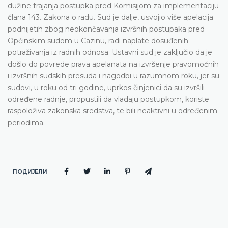
dužine trajanja postupka pred Komisijom za implementaciju
člana 143. Zakona o radu. Sud je dalje, usvojio više apelacija
podnijetih zbog neokončavanja izvršnih postupaka pred
Općinskim sudom u Cazinu, radi naplate dosuđenih
potraživanja iz radnih odnosa. Ustavni sud je zaključio da je
došlo do povrede prava apelanata na izvršenje pravomoćnih
i izvršnih sudskih presuda i nagodbi u razumnom roku, jer su
sudovi, u roku od tri godine, uprkos činjenici da su izvršili
određene radnje, propustili da vladaju postupkom, koriste
raspoloživa zakonska sredstva, te bili neaktivni u određenim
periodima.
ПОДИЈЕЛИ