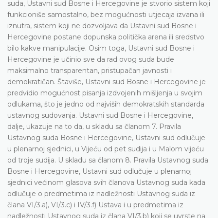
suda, Ustavni sud Bosne i Hercegovine je stvorio sistem koji
funkcioniše samostalno, bez mogućnosti utjecaja izvana ili
iznutra, sistem koji ne dozvoljava da Ustavni sud Bosne i
Hercegovine postane dopunska politička arena ili sredstvo
bilo kakve manipulacije. Osim toga, Ustavni sud Bosne i
Hercegovine je učinio sve da rad ovog suda bude
maksimalno transparentan, pristupačan javnosti i
demokratičan. Štaviše, Ustavni sud Bosne i Hercegovine je
predvidio mogućnost pisanja izdvojenih mišljenja u svojim
odlukama, što je jedno od najviših demokratskih standarda
ustavnog sudovanja. Ustavni sud Bosne i Hercegovine,
dalje, ukazuje na to da, u skladu sa članom 7. Pravila
Ustavnog suda Bosne i Hercegovine, Ustavni sud odlučuje
u plenarnoj sjednici, u Vijeću od pet sudija i u Malom vijeću
od troje sudija. U skladu sa članom 8. Pravila Ustavnog suda
Bosne i Hercegovine, Ustavni sud odlučuje u plenarnoj
sjednici većinom glasova svih članova Ustavnog suda kada
odlučuje o predmetima iz nadležnosti Ustavnog suda iz
člana VI/3.a), VI/3.c) i IV/3.f) Ustava i u predmetima iz
nadležnosti Ustavnog suda iz člana VI/3.b) koji se uvrste na