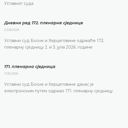
Уставног суда
Дневни ред 172. пленарне сједнице
23.06.2026.
Уставни суд Босне и Херцеговине одржаће 172.
пленарну сједницу 2. и 3. јула 2026. године
171. пленарна сједницa
11.06.2026.
Уставни суд Босне и Херцеговине данас је
електронским путем одржао 171. пленарну сједницу