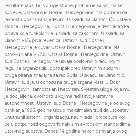
rezultate rada, te, s druge strane, probleme sa kojima se
susreće, Ustavni sud Bosne i Hercegovine ima potrebu da
javnost upozna sa slijedećim: U skladu sa članom I/2. Ustava
Bosne i Hercegovine, Bosna i Hercegovina je demokratska
država koja funkcioniše u skladu sa zakonom. U skladu sa
članom VI/3, prva rečenica, Ustavni sud Bosne i
Hercegovine je čuvar Ustava Bosne i Hercegovine. Na
osnovu člana VI/2.b) Ustava Bosne i Hercegovine, Ustavni
sud Bosne i Hercegovine usvaja poslovnik o radu kojim
reguliše organizaciju, postupak pred Ustavnim sudom i
druga pitanja značajna za rad Suda. U skladu sa članom 2,
Ustavni sud je, u odnosu na druge organe vlasti u Bosni i
Hercegovini, samostalan i neovisan. Svjestan uloge koja mu
je dodijeljena, okolnosti u kojima radi i svoje ustavne
autonomnosti, Ustavni sud Bosne i Hercegovine je od svog
osnivanja 1996. godine uložio maksimalan trud da uspostavi
unutrašnji sistem i organizaciju, način rada i procedure koji
će u potpunosti odgovoriti najvišim evropskim standardima
ustavnog sudstva. Danas, 14 godina nakon osnivanja ovog