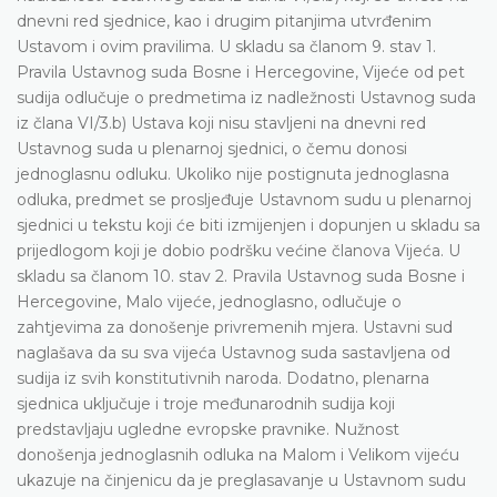
dnevni red sjednice, kao i drugim pitanjima utvrđenim
Ustavom i ovim pravilima. U skladu sa članom 9. stav 1.
Pravila Ustavnog suda Bosne i Hercegovine, Vijeće od pet
sudija odlučuje o predmetima iz nadležnosti Ustavnog suda
iz člana VI/3.b) Ustava koji nisu stavljeni na dnevni red
Ustavnog suda u plenarnoj sjednici, o čemu donosi
jednoglasnu odluku. Ukoliko nije postignuta jednoglasna
odluka, predmet se prosljeđuje Ustavnom sudu u plenarnoj
sjednici u tekstu koji će biti izmijenjen i dopunjen u skladu sa
prijedlogom koji je dobio podršku većine članova Vijeća. U
skladu sa članom 10. stav 2. Pravila Ustavnog suda Bosne i
Hercegovine, Malo vijeće, jednoglasno, odlučuje o
zahtjevima za donošenje privremenih mjera. Ustavni sud
naglašava da su sva vijeća Ustavnog suda sastavljena od
sudija iz svih konstitutivnih naroda. Dodatno, plenarna
sjednica uključuje i troje međunarodnih sudija koji
predstavljaju ugledne evropske pravnike. Nužnost
donošenja jednoglasnih odluka na Malom i Velikom vijeću
ukazuje na činjenicu da je preglasavanje u Ustavnom sudu