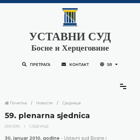
УСТАВНИ СУД
Босне и Херцеговине
ПРЕТРАГА
КОНТАКТ
SR
Почетна
Новости
Сједнице
59. plenarna sjednica
29.01.2010.
СЈЕДНИЦЕ
30. januar 2010. godine
- Ustavni sud Bosne i