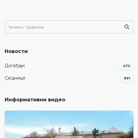
Новости
Догађаји
470
Сједнице
891
Информативни видео