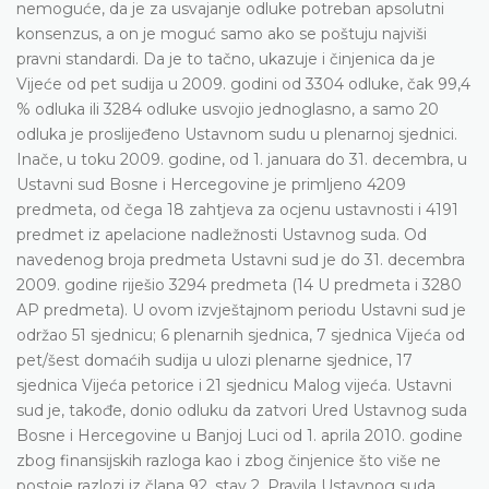
nemoguće, da je za usvajanje odluke potreban apsolutni
konsenzus, a on je moguć samo ako se poštuju najviši
pravni standardi. Da je to tačno, ukazuje i činjenica da je
Vijeće od pet sudija u 2009. godini od 3304 odluke, čak 99,4
% odluka ili 3284 odluke usvojio jednoglasno, a samo 20
odluka je proslijeđeno Ustavnom sudu u plenarnoj sjednici.
Inače, u toku 2009. godine, od 1. januara do 31. decembra, u
Ustavni sud Bosne i Hercegovine je primljeno 4209
predmeta, od čega 18 zahtjeva za ocjenu ustavnosti i 4191
predmet iz apelacione nadležnosti Ustavnog suda. Od
navedenog broja predmeta Ustavni sud je do 31. decembra
2009. godine riješio 3294 predmeta (14 U predmeta i 3280
AP predmeta). U ovom izvještajnom periodu Ustavni sud je
održao 51 sjednicu; 6 plenarnih sjednica, 7 sjednica Vijeća od
pet/šest domaćih sudija u ulozi plenarne sjednice, 17
sjednica Vijeća petorice i 21 sjednicu Malog vijeća. Ustavni
sud je, takođe, donio odluku da zatvori Ured Ustavnog suda
Bosne i Hercegovine u Banjoj Luci od 1. aprila 2010. godine
zbog finansijskih razloga kao i zbog činjenice što više ne
postoje razlozi iz člana 92. stav 2. Pravila Ustavnog suda