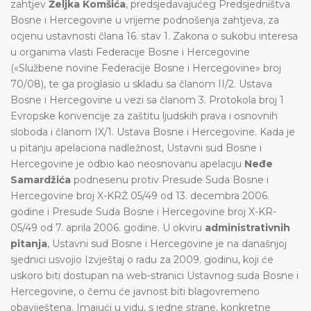
zahtjev
Željka Komšića
, predsjedavajućeg Predsjedništva
Bosne i Hercegovine u vrijeme podnošenja zahtjeva, za
ocjenu ustavnosti člana 16. stav 1. Zakona o sukobu interesa
u organima vlasti Federacije Bosne i Hercegovine
(«Službene novine Federacije Bosne i Hercegovine» broj
70/08), te ga proglasio u skladu sa članom II/2. Ustava
Bosne i Hercegovine u vezi sa članom 3. Protokola broj 1
Evropske konvencije za zaštitu ljudskih prava i osnovnih
sloboda i članom IX/1. Ustava Bosne i Hercegovine. Kada je
u pitanju apelaciona nadležnost, Ustavni sud Bosne i
Hercegovine je odbio kao neosnovanu apelaciju
Neđe
Samardžića
podnesenu protiv Presude Suda Bosne i
Hercegovine broj X-KRŽ 05/49 od 13. decembra 2006.
godine i Presude Suda Bosne i Hercegovine broj X-KR-
05/49 od 7. aprila 2006. godine. U okviru
administrativnih
pitanja
, Ustavni sud Bosne i Hercegovine je na današnjoj
sjednici usvojio Izvještaj o radu za 2009. godinu, koji će
uskoro biti dostupan na web-stranici Ustavnog suda Bosne i
Hercegovine, o čemu će javnost biti blagovremeno
obaviještena. Imajući u vidu, s jedne strane, konkretne