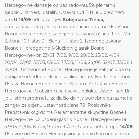
Hercegovine danas je održao redovnu, 59. plenarnu
sjednicu. Između ostalih, Ustavni sud BiH je u predmetu
broj
U 13/09
odbio zahtjev
Sulejmana Tihića
,
predsjedavajućeg Doma naroda Parlamentarne skupštine
Bosne i Hercegovine, za ocjenu ustavnosti člana 9.1. st. 2. i
3, člana 10.1. stav 3. i člana 11.1. stav 2. Izbornog zakona
Bosne i Hercegovine («Službeni glasnik Bosne i
Hercegovine» br. 23/01, 7/02, 9/02, 20/02, 25/02, 4/04,
20/04, 25/05, 52/05, 65/05, 77/05, 11/06, 24/06, 32/07, 33/08 i
37/08). Ustavni sud Bosne i Hercegovine je zaključio da su
pobijane odredbe u skladu sa alinejama 3, 8. i 9. Preambule
Ustava Bosne i Hercegovine i članom I/2. Ustava Bosne i
Hercegovine. S obzirom na ovakvu odluku, Ustavni sud BiH
je u istom predmetu zaključio da nije potrebno da razmatra
zahtjev za ocjenu ustavnosti člana 79. Poslovnika
Predstavničkog doma Parlamentarne skupštine Bosne i
Hercegovine («Službeni glasnik Bosne i Hercegovine» br.
33/06, 41/06, 81/06, 91/06 i 91/07). U predmetu broj U
14/09
Ustavni sud Bosne i Hercegovine je odbio kao neosnovan