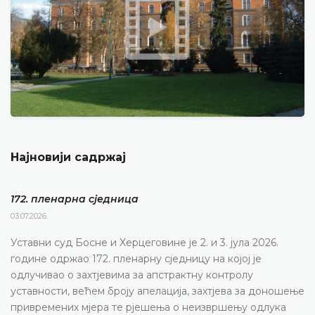
Најновији садржај
172. пленарна сједницa
03.07.2026.
Уставни суд Босне и Херцеговине је 2. и 3. јула 2026.
године одржао 172. пленарну сједницу на којој је
одлучивао о захтјевима за апстрактну контролу
уставности, већем броју апелација, захтјева за доношење
привремених мјера те рјешења о неизвршењу одлука