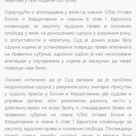
лијекове у претходном поступку.
Одлучујући о апелацијама у вези са чланом II/3е) Устава
Босне и Херцеговине и чланом 6 став 1 Европске
конвенције за заштиту људских права и основних
слобода у вези са доношењем одлука у разумном року,
о допустивости и меритуму, Суд је донио један број
одлука којима је установљена повреда права апеланата
на правично суђење, односно одбио је као неосноване
апелације у случајевима у којима је закључио да такве
повреде није било.
Поново истичемо да је Суд запазио да је проблем
недоношења одлука у разумном року значајно присутан
у судској пракси у Босни и Херцеговини, јер судови и
управни органи, због различитих разлога, често у
довољној мјери не воде бригу о стандардима права на
правично суђење из члана II/3е) Устава Босне и
Херцеговине и члана 6 став 1 Европске конвенције за
заштиту људских права и основних слобода. Посљедица
таквог стања, између осталог, јесте и велики број