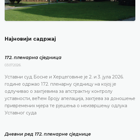
Најновији садржај
172. пленарна сједницa
03.07.2026.
Уставни суд Босне и Херцеговине је 2. и 3. јула 2026.
године одржао 172. пленарну сједницу на којој је
одлучивао о захтјевима за апстрактну контролу
уставности, већем броју апелација, захтјева за доношење
привремених мјера те рјешења о неизвршењу одлука
Уставног суда
Дневни ред 172. пленарне сједнице