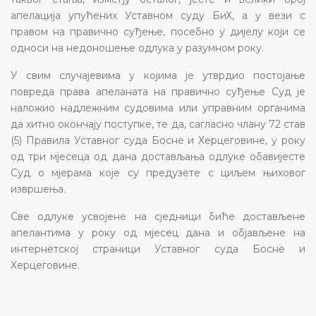
апелација упућених Уставном суду БиХ, а у вези с
правом на правично суђење, посебно у дијелу који се
односи на недоношење одлука у разумном року.
У свим случајевима у којима је утврдио постојање
повреда права апеланата на правично суђење Суд је
наложио надлежним судовима или управним органима
да хитно окончају поступке, те да, сагласно члану 72 став
(5) Правила Уставног суда Босне и Херцеговине, у року
од три мјесеца од дана достављања одлуке обавијесте
Суд о мјерама које су предузете с циљем њиховог
извршења.
Све одлуке усвојене на сједници биће достављене
апелантима у року од мјесец дана и објављене на
интернетској страници Уставног суда Босне и
Херцеговине.