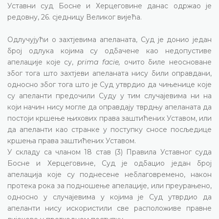
Уставни суд Босне и Херцеговине данас
одржао је
редовну,
26. сједницу Великог вијећа.
Одлучујући о захтјевима апеланата, Суд је донио један
број одлука којима су одбачене као недопустиве
апелације које су,
prima facie
,
очито биле неосноване
због тога што захтјеви апеланата нису били оправдани,
односно због тога што је Суд утврдио да чињенице које
су апеланти предочили Суду у тим случајевима ни на
који начин нису могле да оправдају тврдњу апеланата да
постоји кршење њихових права заштићених Уставом, или
да апеланти као странке у поступку сносе посљедице
кршења права заштићених Уставом.
У складу са чланом 18 став (3) Правила Уставног суда
Босне и Херцеговине, Суд је одбацио један број
апелација које су поднесене неблаговремено, након
протека рока за подношење апелације, или преурањено,
односно у случајевима у којима је Суд утврдио да
апеланти нису искористили све расположиве правне