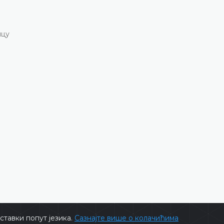
05.06.2026.
Уставни суд Босне и Херцеговине одржаће 17
ицу
пленарну сједницу (
online
) 11. јуна 2026. годи
ДЕТАЉНИЈЕ
тавки попут језика.
Сазнајте више о колачићима