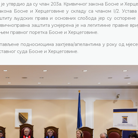
уд је утврдио да су члан 203а. Кривичног закона Босне и Херц
акона Босне и Херцеговине у складу са чланом I/2. Устава
аштиту људских права и основних слобода јер су оспорене
вичноправна заштита усмјерена је на легитимне правне ври
њем правног поретка Босне и Херцеговине.
стављене подносиоцима захтјева/апелантима у року од мјес
ставног суда Босне и Херцеговине.