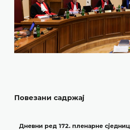
Повезани садржај
Дневни ред 172. пленарне сједни