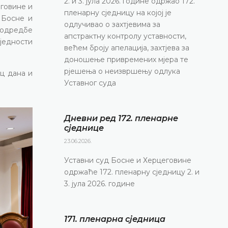
2. и 3. јула 2026. године одржао 172.
еговине и
пленарну сједницу на којој је
 Босне и
одлучивао о захтјевима за
 одредбе
апстрактну контролу уставности,
једности
већем броју апелација, захтјева за
доношење привремених мјера те
рјешења о неизвршењу одлука
ец дана и
Уставног суда
Дневни ред 172. пленарне
сједнице
23.06.2026.
Уставни суд Босне и Херцеговине
одржаће 172. пленарну сједницу 2. и
3. јула 2026. године
171. пленарна сједницa