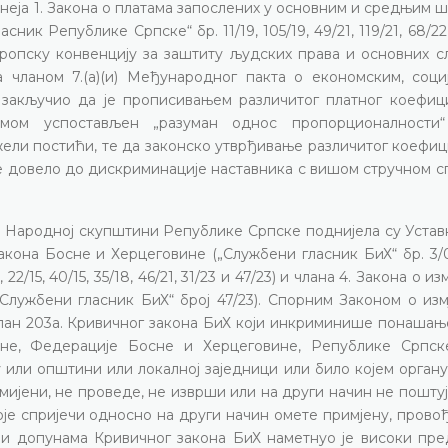
 алинеја 1. Закона о платама запослених у основним и средњим 
к Републике Српске“ бр. 11/19, 105/19, 49/21, 119/21, 68/22,
 Европску конвенцију за заштиту људских права и основних 
а чланом 7.(а)(и) Међународног пакта о економским, соци
, закључио да је прописивањем различитог платног коефици
мом успостављен „разуман однос пропорционалности“
жели постићи, те да законско утврђивање различитог коефиц
е довело до дискриминације наставника с вишом стручном с
у Народној скупштини Републике Српске поднијела су Устав
закона Босне и Херцеговине („Службени гласник БиХ“ бр. 3/0
4, 22/15, 40/15, 35/18, 46/21, 31/23 и 47/23) и члана 4. Закона о и
лужбени гласник БиХ“ број 47/23). Спорним Законом о изм
лан 203а. Кривичног закона БиХ који инкриминише понашање
ине, Федерације Босне и Херцеговине, Републике Српск
у или општини или локалној заједници или било којем орган
мијени, не проведе, не изврши или на други начин не пошту
оје спријечи односно на други начин омете примјену, пров
 и допунама Кривичног закона БиХ наметнуо је високи пре