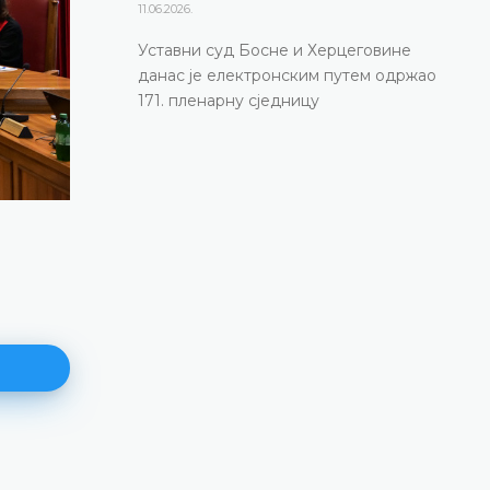
11.06.2026.
Уставни суд Босне и Херцеговине
данас је електронским путем одржао
171. пленарну сједницу
Дневни ред 171. пленарне сје