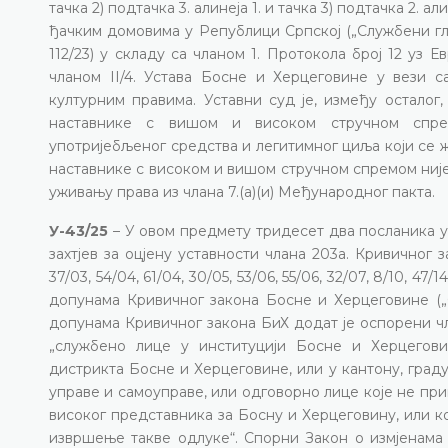
тачка 2) подтачка 3. алинеја 1. и тачка 3) подтачка 2.
ђачким домовима у Републици Српској („Службени гласни
112/23) у складу са чланом 1. Протокола број 12 уз
чланом II/4. Устава Босне и Херцеговине у вези с
културним правима. Уставни суд је, између осталог
наставнике с вишом и високом стручном спре
употријебљеног средства и легитимног циља који се 
наставнике с високом и вишом стручном спремом ниј
уживању права из члана 7.(а)(и) Међународног пакта.
У-43/25
– У овом предмету тридесет два посланика 
захтјев за оцјену уставности члана 203а. Кривичног 
37/03, 54/04, 61/04, 30/05, 53/06, 55/06, 32/07, 8/10, 47/1
допунама Кривичног закона Босне и Херцеговине („С
допунама Кривичног закона БиХ додат је оспорени ч
„службено лице у институцији Босне и Херцегов
дистрикта Босне и Херцеговине, или у кантону, град
управе и самоуправе, или одговорно лице које не при
високог представника за Босну и Херцеговину, или к
извршење такве одлуке“. Спорни Закон о измјенама