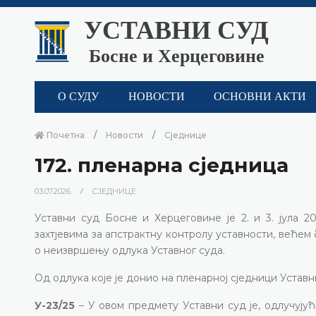
УСТАВНИ СУД
Босне и Херцеговине
О СУДУ
НОВОСТИ
ОСНОВНИ АКТИ
Почетна
Новости
Сједнице
172. пленарна сједницa
03.07.2026.
СЈЕДНИЦЕ
Уставни суд Босне и Херцеговине је 2. и 3. јула 2
захтјевима за апстрактну контролу уставности, већем
о неизвршењу одлука Уставног суда.
Од одлука које је донио на пленарној сједници Уставни
У-23/25
– У овом предмету Уставни суд је, одлучујући