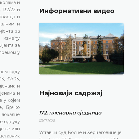
школама и
 132/22 и
Информативни видео
слобода и
јалним и
јента за
 између
ијента за
премом у
ном суду
3, 32/03,
змјенама и
Најновији садржај
јенама и
 у којем
е, Брчко
172. пленарна сједницa
у локалне
03.07.2026.
је одлуку
ођење или
Уставни суд Босне и Херцеговине је
дставник