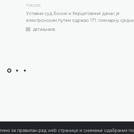
11.06.2026.
Уставни суд Босне и Херцеговине данас је
електронским путем одржао 171. пленарну сједн
ДЕТАЉНИЈЕ
тимо за правилан рад web странице и снимање одабраних пос