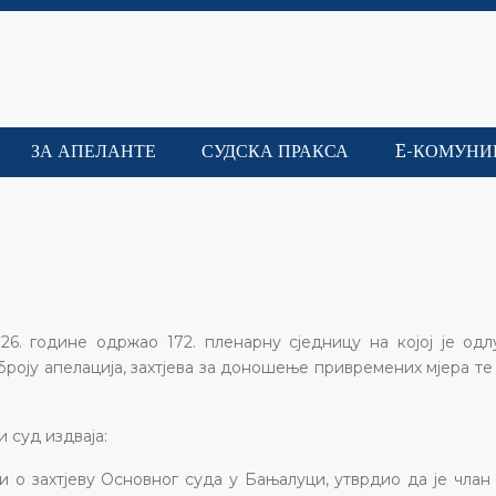
ЗА АПЕЛАНТЕ
СУДСКА ПРАКСА
E-КОМУНИ
026. године одржао 172. пленарну сједницу на којој је од
 броју апелација, захтјева за доношење привремених мјера т
 суд издваја:
 о захтјеву Основног суда у Бањалуци, утврдио да је члан 9