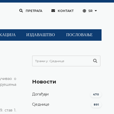
ПРЕТРАГА
КОНТАКТ
SR
КАЦИЈА
ИЗДАВАШТВО
ПОСЛОВАЊЕ
лучивао о
Новости
е рјешења
Догађаји
470
Сједнице
891
. став 1.