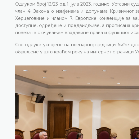
Одлуком број 13/23 од 1. јула 2023. године. Уставни с
члан 4. Закона о измјенама и допунама Кривичног з
Херцеговине и чланом 7. Европске конвенције за з
доступне, одређене и предвидљиве, а прописана кри
повезане с очувањем владавине права и функциониса
Све одлуке усвојене на пленарној сједници биће до
објављене у што краћем року на интернет страници У