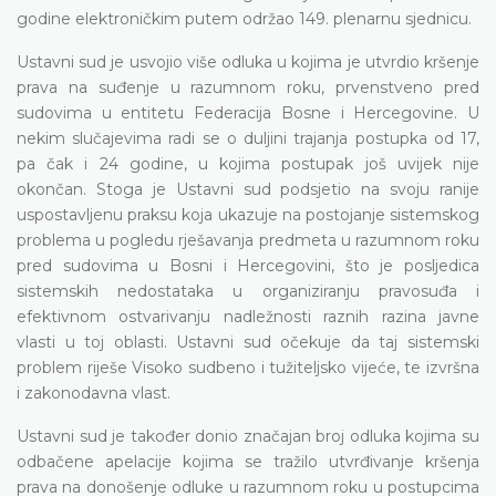
godine elektroničkim putem održao 149. plenarnu sjednicu.
Ustavni sud je usvojio više odluka u kojima je utvrdio kršenje
prava na suđenje u razumnom roku, prvenstveno pred
sudovima u entitetu Federacija Bosne i Hercegovine. U
nekim slučajevima radi se o duljini trajanja postupka od 17,
pa čak i 24 godine, u kojima postupak još uvijek nije
okončan. Stoga je Ustavni sud podsjetio na svoju ranije
uspostavljenu praksu koja ukazuje na postojanje sistemskog
problema u pogledu rješavanja predmeta u razumnom roku
pred sudovima u Bosni i Hercegovini, što je posljedica
sistemskih nedostataka u organiziranju pravosuđa i
efektivnom ostvarivanju nadležnosti raznih razina javne
vlasti u toj oblasti. Ustavni sud očekuje da taj sistemski
problem riješe Visoko sudbeno i tužiteljsko vijeće, te izvršna
i zakonodavna vlast.
Ustavni sud je također donio značajan broj odluka kojima su
odbačene apelacije kojima se tražilo utvrđivanje kršenja
prava na donošenje odluke u razumnom roku u postupcima