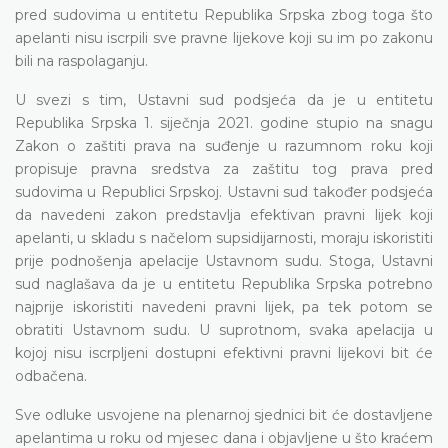
pred sudovima u entitetu Republika Srpska zbog toga što
apelanti nisu iscrpili sve pravne lijekove koji su im po zakonu
bili na raspolaganju.
U svezi s tim, Ustavni sud podsjeća da je u entitetu
Republika Srpska 1. siječnja 2021. godine stupio na snagu
Zakon o zaštiti prava na suđenje u razumnom roku koji
propisuje pravna sredstva za zaštitu tog prava pred
sudovima u Republici Srpskoj. Ustavni sud također podsjeća
da navedeni zakon predstavlja efektivan pravni lijek koji
apelanti, u skladu s načelom supsidijarnosti, moraju iskoristiti
prije podnošenja apelacije Ustavnom sudu. Stoga, Ustavni
sud naglašava da je u entitetu Republika Srpska potrebno
najprije iskoristiti navedeni pravni lijek, pa tek potom se
obratiti Ustavnom sudu. U suprotnom, svaka apelacija u
kojoj nisu iscrpljeni dostupni efektivni pravni lijekovi bit će
odbačena.
Sve odluke usvojene na plenarnoj sjednici bit će dostavljene
apelantima u roku od mjesec dana i objavljene u što kraćem