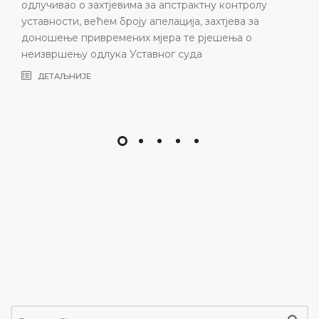
одлучивао о захтјевима за апстрактну контролу
уставности, већем броју апелација, захтјева за
доношење привремених мјера те рјешења о
неизвршењу одлука Уставног суда
ДЕТАЉНИЈЕ