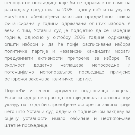
неповратне посљедице које би се одразиле не само на
расподјелу средстава за 2025. годину већ и на укупну
могућност обезбјеђења законски предвиђеног нивоа
финансирања у години одржавања општих избора. У
вези с тим, Уставни суд је подсјетио да се наредне
године, односно у октобру 2026. године одржавају
општи избори и да ће прије расписивања избора
политичке партије и независни кандидати морати
предузимати активности припреме за изборе. Та
околност додатно наглашава непосредне и
потенцијално непоправљиве посљедице примјене
оспореног закона за политичке партије.
Цијенећи изнесене аргументе подносиоца захтјева,
Уставни суд је сматрао да постоји довољно разлога који
указују на то да би спровођење оспореног закона прије
него што Уставни суд одлучи о поднесеном захтјеву за
оцјену уставности имало озбиљне и неотклоњиве
штетне посљедице.