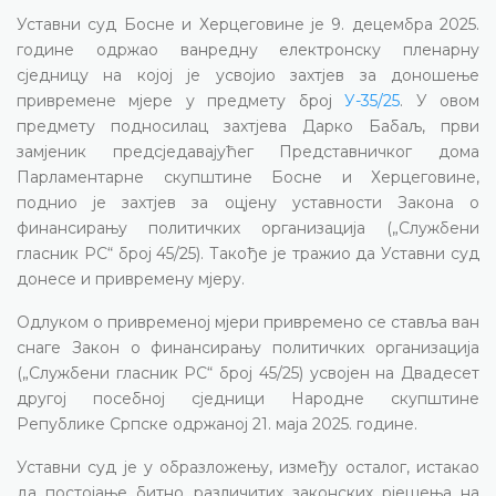
Уставни суд Босне и Херцеговине је 9. децембра 2025.
године одржао ванредну електронску пленарну
сједницу на којој је усвојио захтјев за доношење
привремене мјере у предмету број
У-35/25
. У овом
предмету подносилац захтјева Дарко Бабаљ, први
замјеник предсједавајућег Представничког дома
Парламентарне скупштине Босне и Херцеговине,
поднио је захтјев за оцјену уставности Закона о
финансирању политичких организација („Службени
гласник РС“ број 45/25). Такође је тражио да Уставни суд
донесе и привремену мјеру.
Одлуком о привременој мјери привремено се ставља ван
снаге Закон о финансирању политичких организација
(„Службени гласник РС“ број 45/25) усвојен на Двадесет
другој посебној сједници Народне скупштине
Републике Српске одржаној 21. маја 2025. године.
Уставни суд је у образложењу, између осталог, истакао
да постојање битно различитих законских рјешења на