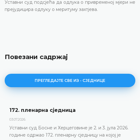
Уставни суд подсјећа да одлука о привременој мјери не
прејудицира одлуку о меритуму захтјева.
Повезани садржај
ПРЕГЛЕДАЈТЕ СВЕ ИЗ - СЈЕДНИЦЕ
172. пленарна сједницa
03.07.2026.
Уставни суд Босне и Херцеговине је 2. и 3. јула 2026.
године одржао 172. пленарну сједницу на којој је