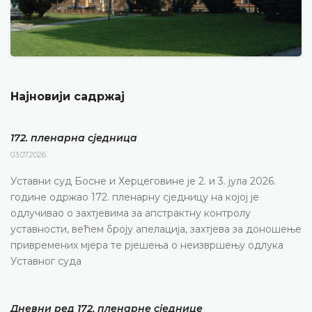
Најновији садржај
172. пленарна сједницa
03.07.2026.
Уставни суд Босне и Херцеговине је 2. и 3. јула 2026.
године одржао 172. пленарну сједницу на којој је
одлучивао о захтјевима за апстрактну контролу
уставности, већем броју апелација, захтјева за доношење
привремених мјера те рјешења о неизвршењу одлука
Уставног суда
Дневни ред 172. пленарне сједнице