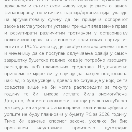
државном и ентитетском нивоу када је ријеч о јавном
финансирању политичких партија/организација указује
на аргументовану сумњу да би примјена оспореног
закона могла угрозити уставни принцип владавине права
и резултирати различитим третманом у остваривању
политичких права и активности политичких партија из
ентитета РС. Уставни суд је такође сматрао релевантном
и чињеницу да се поступак одлучивања одвија у самом
завршетку буџетске године, када је потребно извршити
расподјелу већ планираних средстава. Недоношење
привремене мјере би, у случају да захтјев подносиоца
накнадно буде усвојен, довело до ситуације у којој се та
средства више не би могла распоредити за текућу
годину те би њихова исплата била онемогућена.
Додатно, због исте околности, постоји реална могућност
да средства за јавно финансирање политичких субјеката
уопште не буду планирана у буџету РС за 2026. годину.
Тиме би важење спорног закона, уколико би био
проглашен неуставним, произвело дуготрајне