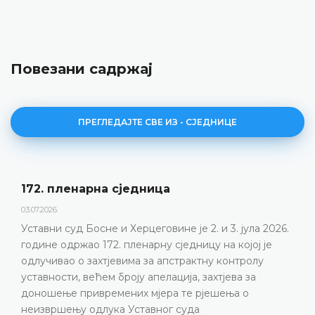
Повезани садржај
ПРЕГЛЕДАЈТЕ СВЕ ИЗ - СЈЕДНИЦЕ
172. пленарна сједницa
03.07.2026.
Уставни суд Босне и Херцеговине је 2. и 3. јула 2026.
године одржао 172. пленарну сједницу на којој је
одлучивао о захтјевима за апстрактну контролу
уставности, већем броју апелација, захтјева за
доношење привремених мјера те рјешења о
неизвршењу одлука Уставног суда