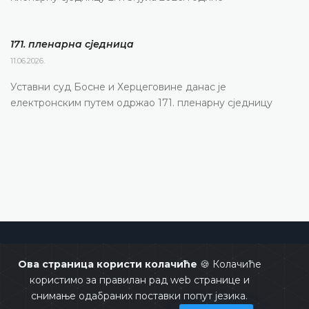
171. пленарна сједницa
11.06.2026.
Уставни суд Босне и Херцеговине данас је
електронским путем одржао 171. пленарну сједницу
Уставни суд Босне и Херцеговине
Ова страница користи колачиће
🍪 Колачиће
користимо за правилан рад web странице и
снимање одабраних поставки попут језика.