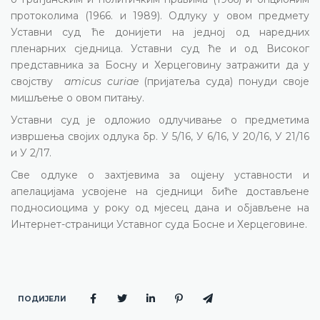
протоколима (1966. и 1989).
Одлуку у овом предмету
Уставни суд ће донијети на једној од наредних
пленарних сједница. Уставни суд ће и од Високог
представника за Босну и Херцеговину затражити да у
својству
amicus curiae
(пријатеља суда) понуди своје
мишљење о овом питању.
Уставни суд је одложио одлучивање о предметима
извршења својих одлука бр. У 5/16, У 6/16, У 20/16, У 21/16
и У 2/17.
Све одлуке о захтјевима за оцјену уставности и
апелацијама усвојене на сједници биће достављене
подносиоцима у року од мјесец дана и објављене на
Интернет-страници Уставног суда Босне и Херцеговине.
ПОДИЈЕЛИ