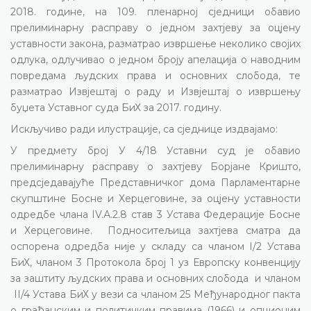
2018. године, на 109. пленарној сједници обавио
прелиминарну расправу о једном захтјеву за оцјену
уставности закона, разматрао извршење неколико својих
одлука,
одлучивао о једном броју апелација о наводним
повредама људских права и основних слобода, те
разматрао Извјештај о раду и Извјештај о извршењу
буџета Уставног суда БиХ за 2017. годину.
Искључиво ради илустрације, са сједнице издвајамо:
У предмету број У 4/18 Уставни суд је обавио
прелиминарну расправу о захтјеву Борјане Кришто,
предсједавајуће Представничког дома Парламентарне
скупштине Босне и Херцеговине, за оцјену уставности
одредбе члана IV.А.2.8 став 3 Устава Федерације Босне
и Херцеговине.
Подноситељица захтјева сматра да
оспорена одредба није у складу са чланом I/2 Устава
БиХ, чланом 3 Протокола број 1 уз Европску конвенцију
за заштиту људских права и основних слобода
и чланом
II/4 Устава БиХ у вези са чланом 25 Међународног пакта
о грађанским и политичким правима (1966) и опционим