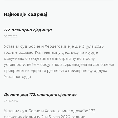
Најновији садржај
172. пленарна сједницa
03.07.2026.
Уставни суд Босне и Херцеговине је 2. и 3. јула 2026.
године одржао 172. пленарну сједницу на којој је
одлучивао о захтјевима за апстрактну контролу
уставности, већем броју апелација, захтјева за доношење
привремених мјера те рјешења о неизвршењу одлука
Уставног суда
Дневни ред 172. пленарне сједнице
23.06.2026.
Уставни суд Босне и Херцеговине одржаће 172.
пленарну сједницу 2. и 3. јула 2026. године