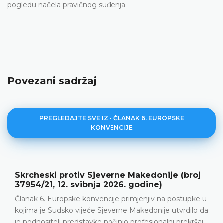
pogledu načela pravičnog suđenja.
Povezani sadržaj
PREGLEDAJTE SVE IZ - ČLANAK 6. EUROPSKE
KONVENCIJE
rne Makedonije (broj
Aničić protiv Srbije (bro
026. godine)
2026. godine)
e primjenjiv na postupke u
Prekršajni postupak • Kažnjav
erne Makedonije utvrdilo da
prometne nesreće • Prigovo
inio profesionalni prekršaj
povrede članka 6. Europske 