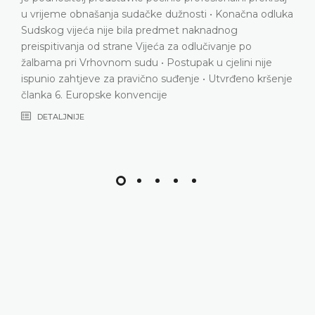
 dužnosti • Konačna odluka
DETALJNIJE
edmet naknadnog
ća za odlučivanje po
Postupak u cjelini nije
 suđenje • Utvrđeno kršenje
je