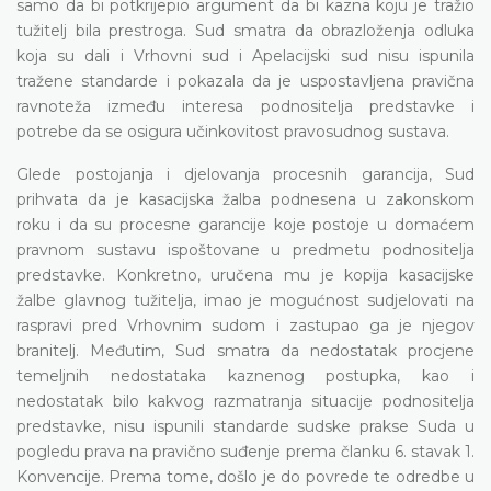
samo da bi potkrijepio argument da bi kazna koju je tražio
tužitelj bila prestroga. Sud smatra da obrazloženja odluka
koja su dali i Vrhovni sud i Apelacijski sud nisu ispunila
tražene standarde i pokazala da je uspostavljena pravična
ravnoteža između interesa podnositelja predstavke i
potrebe da se osigura učinkovitost pravosudnog sustava.
Glede postojanja i djelovanja procesnih garancija, Sud
prihvata da je kasacijska žalba podnesena u zakonskom
roku i da su procesne garancije koje postoje u domaćem
pravnom sustavu ispoštovane u predmetu podnositelja
predstavke. Konkretno, uručena mu je kopija kasacijske
žalbe glavnog tužitelja, imao je mogućnost sudjelovati na
raspravi pred Vrhovnim sudom i zastupao ga je njegov
branitelj. Međutim, Sud smatra da nedostatak procjene
temeljnih nedostataka kaznenog postupka, kao i
nedostatak bilo kakvog razmatranja situacije podnositelja
predstavke, nisu ispunili standarde sudske prakse Suda u
pogledu prava na pravično suđenje prema članku 6. stavak 1.
Konvencije. Prema tome, došlo je do povrede te odredbe u