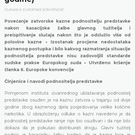
ČLANAK 6. EUROPSKE KONVENCIJE
Povećanje zatvorske kazne podnositelju predstavke
nakon kasacijske žalbe glavnog tužitelja i
preispitivanje slučaja nakon što je odslužio više od
polovine kazne • Izostanak procjene nedostataka
kaznenog postupka i bilo kakvog razmatranja situacije
podnositelja predstavke nisu zadovoljili standarde
sudske prakse Europskog suda • Utvrđeno kršenje
članka 6. Europske konvencije
Činjenice i navodi podnositelja predstavke
Primjenom instituta izvanrednog ublažavanja podnositelj
predstavke osuđen je na kaznu zatvora u trajanju od dvije
godine zbog kaznenog djela posjedovanja velike količine
narkotika. U obrazloženju odluke o kazni navedeno је da
podnositelj predstavke ranije nije bio osuđivan i da nije bilo
dokaza da je pokušao distribuirati drogu. Glavni tužitelj
podnio je kasacijsku žalbu tvrdeći da je kazna koja je