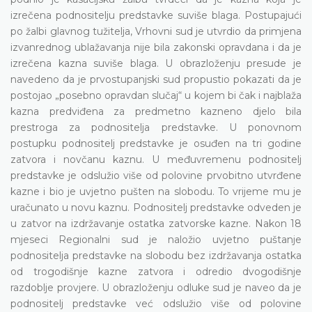
izrečena podnositelju predstavke suviše blaga. Postupajući
po žalbi glavnog tužitelja, Vrhovni sud je utvrdio da primjena
izvanrednog ublažavanja nije bila zakonski opravdana i da je
izrečena kazna suviše blaga. U obrazloženju presude je
navedeno da je prvostupanjski sud propustio pokazati da je
postojao „posebno opravdan slučaj“ u kojem bi čak i najblaža
kazna predviđena za predmetno kazneno djelo bila
prestroga za podnositelja predstavke. U ponovnom
postupku podnositelj predstavke je osuđen na tri godine
zatvora i novčanu kaznu. U međuvremenu podnositelj
predstavke je odslužio više od polovine prvobitno utvrđene
kazne i bio je uvjetno pušten na slobodu. To vrijeme mu je
uračunato u novu kaznu. Podnositelj predstavke odveden je
u zatvor na izdržavanje ostatka zatvorske kazne. Nakon 18
mjeseci Regionalni sud je naložio uvjetno puštanje
podnositelja predstavke na slobodu bez izdržavanja ostatka
od trogodišnje kazne zatvora i odredio dvogodišnje
razdoblje provjere. U obrazloženju odluke sud je naveo da je
podnositelj predstavke već odslužio više od polovine