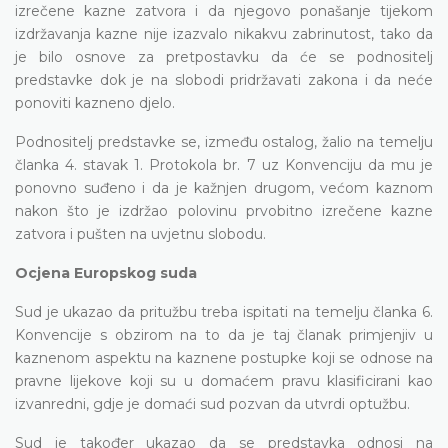
izrečene kazne zatvora i da njegovo ponašanje tijekom
izdržavanja kazne nije izazvalo nikakvu zabrinutost, tako da
je bilo osnove za pretpostavku da će se podnositelj
predstavke dok je na slobodi pridržavati zakona i da neće
ponoviti kazneno djelo.
Podnositelj predstavke se, između ostalog, žalio na temelju
članka 4. stavak 1. Protokola br. 7 uz Konvenciju da mu je
ponovno suđeno i da je kažnjen drugom, većom kaznom
nakon što je izdržao polovinu prvobitno izrečene kazne
zatvora i pušten na uvjetnu slobodu.
Ocjena Europskog suda
Sud je ukazao da pritužbu treba ispitati na temelju članka 6.
Konvencije s obzirom na to da je taj članak primjenjiv u
kaznenom aspektu na kaznene postupke koji se odnose na
pravne lijekove koji su u domaćem pravu klasificirani kao
izvanredni, gdje je domaći sud pozvan da utvrdi optužbu.
Sud je također ukazao da se predstavka odnosi na