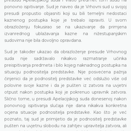
ponovno ispitivanje. Sud je naveo da je Vrhovni sud u svojoj
presudi propustio objasniti koji su bili temeljni nedostaci
kaznenog postupka koje je trebalo ispraviti. U svom
obrazloženju fokusirao se na ukazivanje da primjena
izvanrednog ublažavanja kazne na nižestupanjskim
sudovima nije bila dovoljno opravdana.
Sud je također ukazao da obrazloženje presude Vrhovnog
suda nije sadržavalo nikakvo razmatranje učinka
preispitivanja predmeta i bilo kojeg naknadnog postupka na
situaciju podnositelja predstavke. Nije posvećena pažnja
činjenici da je podnositelj predstavke već odslužio više od
polovine svoje kazne i da je pušten iz zatvora na uvjetni
otpust nakon postupka koji je pokrenuo upravnik zatvora.
Slično tome, u presudi Apelacijskog suda donesenoj nakon
ponovnog ispitivanja slučaja nije dana nikakva konkretna
ocjena situacije podnositelja predstavke. Kao što je već
poznato, taj sud je primijetio da je podnositelj predstavke
pušten na uvjetnu slobodu na zahtjev upravitelja zatvora, ali