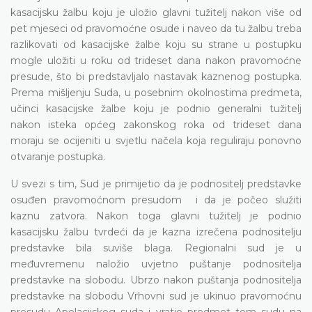
kasacijsku žalbu koju je uložio glavni tužitelj nakon više od
pet mjeseci od pravomoćne osude i naveo da tu žalbu treba
razlikovati od kasacijske žalbe koju su strane u postupku
mogle uložiti u roku od trideset dana nakon pravomoćne
presude, što bi predstavljalo nastavak kaznenog postupka.
Prema mišljenju Suda, u posebnim okolnostima predmeta,
učinci kasacijske žalbe koju je podnio generalni tužitelj
nakon isteka općeg zakonskog roka od trideset dana
moraju se ocijeniti u svjetlu načela koja reguliraju ponovno
otvaranje postupka.
U svezi s tim, Sud je primijetio da je podnositelj predstavke
osuđen pravomoćnom presudom i da je počeo služiti
kaznu zatvora. Nakon toga glavni tužitelj je podnio
kasacijsku žalbu tvrdeći da je kazna izrečena podnositelju
predstavke bila suviše blaga. Regionalni sud je u
međuvremenu naložio uvjetno puštanje podnositelja
predstavke na slobodu. Ubrzo nakon puštanja podnositelja
predstavke na slobodu Vrhovni sud je ukinuo pravomoćnu
presudu Apelacijskog suda i vratio predmet tom sudu na