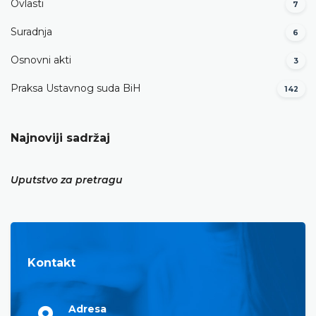
Ovlasti
7
Suradnja
6
Osnovni akti
3
Praksa Ustavnog suda BiH
142
Najnoviji sadržaj
Uputstvo za pretragu
Kontakt
Adresa