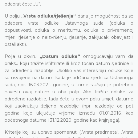
odabrat ćete „U“.
U polju
„Vrsta odluke/rješenja“
dana je mogućnost da se
odabere vrsta odluke Ustavnoga suda (odluka o
dopustivosti, odluka o meritumu, odluka o privremenoj
mjeri, rješenje o neizvršenju, rješenje, zaključak, obavijest i
ostali akti).
Polja u okviru
„Datum odluke“
omogućavaju vam da
praksu koju tražite isfiltrirate ili kroz točan datum sjednice ili
za određeno razdoblje. Ukoliko vas interesiraju odluke koje
su usvojene na datum kada je održana sjednica Ustavnoga
suda, npr. 16.03.2021. godine, u tome slučaju je potrebno
navesti ovaj datum u oba polja. Ako tražite odluke za
određeno razdoblje, tada ćete u ovom polju unijeti datume
koji zaokružuju željeno razdoblje (npr. razdoblje od pet
godina koje uključuje vrijeme između 01.01.2016. kao
početnoga datuma i 31.12.2020. godine kao krajnjega).
Kriterije koji su upravo spomenuti („Vrsta predmeta“, „Vrsta