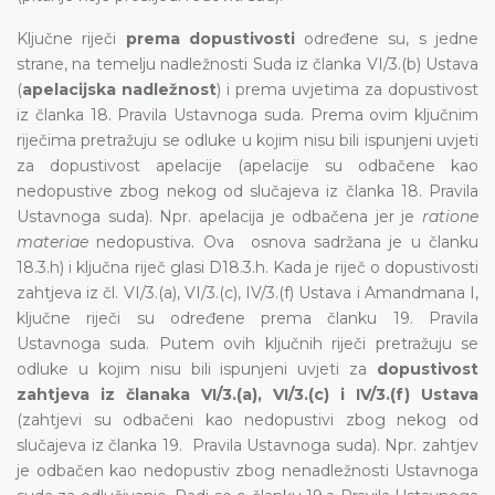
Ključne riječi
prema dopustivosti
određene su, s jedne
strane, na temelju nadležnosti Suda iz članka VI/3.(b) Ustava
(
apelacijska nadležnost
) i prema uvjetima za dopustivost
iz članka 18. Pravila Ustavnoga suda. Prema ovim ključnim
riječima pretražuju se odluke u kojim nisu bili ispunjeni uvjeti
za dopustivost apelacije (apelacije su odbačene kao
nedopustive zbog nekog od slučajeva iz članka 18. Pravila
Ustavnoga suda). Npr. apelacija je odbačena jer je
ratione
materiae
nedopustiva. Ova osnova sadržana je u članku
18.3.h) i ključna riječ glasi D18.3.h. Kada je riječ o dopustivosti
zahtjeva iz čl. VI/3.(a), VI/3.(c), IV/3.(f) Ustava i Amandmana I,
ključne riječi su određene prema članku 19. Pravila
Ustavnoga suda. Putem ovih ključnih riječi pretražuju se
odluke u kojim nisu bili ispunjeni uvjeti za
dopustivost
zahtjeva iz članaka VI/3.(a), VI/3.(c) i IV/3.(f) Ustava
(zahtjevi su odbačeni kao nedopustivi zbog nekog od
slučajeva iz članka 19. Pravila Ustavnoga suda). Npr. zahtjev
je odbačen kao nedopustiv zbog nenadležnosti Ustavnoga