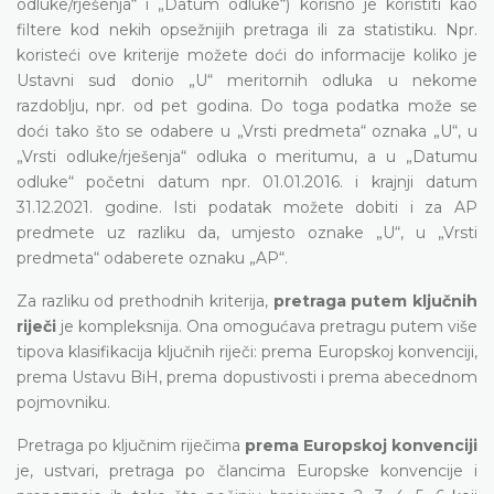
odluke/rješenja“ i „Datum odluke“) korisno je koristiti kao
filtere kod nekih opsežnijih pretraga ili za statistiku. Npr.
koristeći ove kriterije možete doći do informacije koliko je
Ustavni sud donio „U“ meritornih odluka u nekome
razdoblju, npr. od pet godina. Do toga podatka može se
doći tako što se odabere u „Vrsti predmeta“ oznaka „U“, u
„Vrsti odluke/rješenja“ odluka o meritumu, a u „Datumu
odluke“ početni datum npr. 01.01.2016. i krajnji datum
31.12.2021. godine. Isti podatak možete dobiti i za AP
predmete uz razliku da, umjesto oznake „U“, u „Vrsti
predmeta“ odaberete oznaku „AP“.
Za razliku od prethodnih kriterija,
pretraga putem ključnih
riječi
je kompleksnija. Ona omogućava pretragu putem više
tipova klasifikacija ključnih riječi: prema Europskoj konvenciji,
prema Ustavu BiH, prema dopustivosti i prema abecednom
pojmovniku.
Pretraga po ključnim riječima
prema Europskoj konvenciji
je, ustvari, pretraga po člancima Europske konvencije i