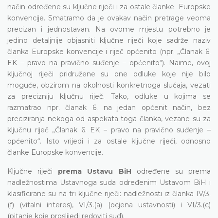
način određene su ključne riječi i za ostale članke Europske
konvencije. Smatramo da je ovakav način pretrage veoma
precizan i jednostavan. Na ovome mjestu potrebno je
jedino detaljnije objasniti ključne riječi koje sadrže naziv
članka Europske konvencije i riječ općenito (npr. „Članak 6.
EK – pravo na pravično suđenje – općenito“). Naime, ovoj
ključnoj riječi pridružene su one odluke koje nije bilo
moguće, obzirom na okolnosti konkretnoga slučaja, vezati
za precizniju ključnu riječ. Tako, odluke u kojima se
razmatrao npr. članak 6. na jedan općenit način, bez
preciziranja nekoga od aspekata toga članka, vezane su za
ključnu riječ „Članak 6. EK – pravo na pravično suđenje –
općenito“. Isto vrijedi i za ostale ključne riječi, odnosno
članke Europske konvencije.
Ključne riječi
prema Ustavu BiH
određene su prema
nadležnostima Ustavnoga suda određenim Ustavom BiH i
klasificirane su na tri ključne riječi: nadležnosti iz članka IV/3.
(f) (vitalni interes), VI/3.(a) (ocjena ustavnosti) i VI/3.(c)
(pitanje koje proslijedi redoviti sud).