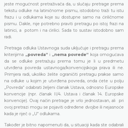
jeste mogućnost pretraživača da, u slučaju pretrage prema
tekstu odluke na latiničnome pismu, istodobno traži tu istu
frazu i u odlukama koje su dostupne samo na ćiriličnome
pismu. Dakle, nije potrebno praviti pretragu po istoj frazi na
latinici, a potom i na ćirilici. Sada to sustav istodobno sam
radi.
Pretraga odluka Ustavnoga suda uključuje i pretragu prema
kriterijima
„povreda“
i
„nema povrede“
koja omogućava
da se odluke pretražuju prema tomu je li u predmetu
utvrđena povreda ustavnoga/konvencijskoga prava ili ne.
Primjera radi, ukoliko želite ograničiti pretragu prakse samo
na odluke u kojim je utvrđena povreda, onda ćete u polju
„Povreda“ odabrati željeni članak Ustava, odnosno Europske
konvencije (npr. članak II/4. Ustava i članak 14. Europske
konvencije). Ovaj način pretrage je vrlo jednostavan, ali pri
ovoj pretrazi mogu se pojaviti određene dvojbe ili nejasnoće
kada je riječ o „U“ odlukama.
Također je bitno napomenuti da, u situaciji kada ste odabrali