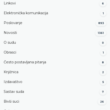
Linkovi
6
Elektronička komunikacija
1
Poslovanje
893
Novosti
1361
O sudu
0
Obrasci
1
Često postavljana pitanja
8
Knjižnica
2
Izdavaštvo
5
Sastav suda
7
Bivši suci
26