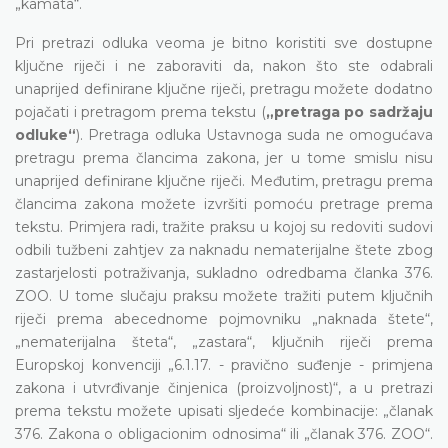
„kamata“.
Pri pretrazi odluka veoma je bitno koristiti sve dostupne
ključne riječi i ne zaboraviti da, nakon što ste odabrali
unaprijed definirane ključne riječi, pretragu možete dodatno
pojačati i pretragom prema tekstu (
„pretraga po sadržaju
odluke“
). Pretraga odluka Ustavnoga suda ne omogućava
pretragu prema člancima zakona, jer u tome smislu nisu
unaprijed definirane ključne riječi. Međutim, pretragu prema
člancima zakona možete izvršiti pomoću pretrage prema
tekstu. Primjera radi, tražite praksu u kojoj su redoviti sudovi
odbili tužbeni zahtjev za naknadu nematerijalne štete zbog
zastarjelosti potraživanja, sukladno odredbama članka 376.
ZOO. U tome slučaju praksu možete tražiti putem ključnih
riječi prema abecednome pojmovniku „naknada štete“,
„nematerijalna šteta“, „zastara“, ključnih riječi prema
Europskoj konvenciji „6.1.17. - pravično suđenje - primjena
zakona i utvrđivanje činjenica (proizvoljnost)“, a u pretrazi
prema tekstu možete upisati sljedeće kombinacije: „članak
376. Zakona o obligacionim odnosima“ ili „članak 376. ZOO“.