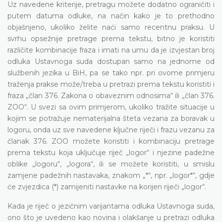
Uz navedene kriterije, pretragu možete dodatno ograničiti i
putem datuma odluke, na način kako je to prethodno
objašnjeno, ukoliko želite naći samo recentnu praksu. U
svrhu opsežnije pretrage prema tekstu, bitno je koristiti
različite kombinacije fraza i imati na umu da je izvjestan broj
odluka Ustavnoga suda dostupan samo na jednome od
službenih jezika u BiH, pa se tako npr. pri ovome primjeru
traženja prakse može/treba u pretrazi prema tekstu koristiti i
fraza „član 376. Zakona o obaveznim odnosima“ ili „član 376.
ZOO“. U svezi sa ovim primjerom, ukoliko tražite situacije u
kojim se potražuje nematerijalna šteta vezana za boravak u
logoru, onda uz sve navedene ključne riječi i frazu vezanu za
članak 376. ZOO možete koristiti i kombinaciju pretrage
prema tekstu koja uključuje riječ „logor“ i njezine padežne
oblike „logoru“, „logora“, ili se možete koristiti, u smislu
zamjene padežnih nastavaka, znakom „*“, npr. „logor*“, gdje
će zvjezdica (*) zamijeniti nastavke na korijen riječi „logor“.
Kada je riječ o jezičnim varijantama odluka Ustavnoga suda,
ono što je uvedeno kao novina i olakšanje u pretrazi odluka