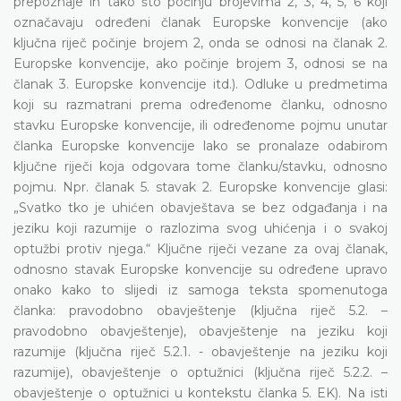
prepoznaje ih tako što počinju brojevima 2, 3, 4, 5, 6 koji
označavaju određeni članak Europske konvencije (ako
ključna riječ počinje brojem 2, onda se odnosi na članak 2.
Europske konvencije, ako počinje brojem 3, odnosi se na
članak 3. Europske konvencije itd.). Odluke u predmetima
koji su razmatrani prema određenome članku, odnosno
stavku Europske konvencije, ili određenome pojmu unutar
članka Europske konvencije lako se pronalaze odabirom
ključne riječi koja odgovara tome članku/stavku, odnosno
pojmu. Npr. članak 5. stavak 2. Europske konvencije glasi:
„Svatko tko je uhićen obavještava se bez odgađanja i na
jeziku koji razumije o razlozima svog uhićenja i o svakoj
optužbi protiv njega.“ Ključne riječi vezane za ovaj članak,
odnosno stavak Europske konvencije su određene upravo
onako kako to slijedi iz samoga teksta spomenutoga
članka: pravodobno obavještenje (ključna riječ 5.2. –
pravodobno obavještenje), obavještenje na jeziku koji
razumije (ključna riječ 5.2.1. - obavještenje na jeziku koji
razumije), obavještenje o optužnici (ključna riječ 5.2.2. –
obavještenje o optužnici u kontekstu članka 5. EK). Na isti