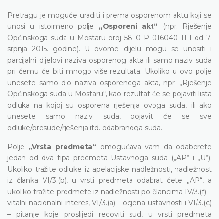
Pretragu je moguće uraditi i prema osporenom aktu koji se
unosi u istoimeno polje
„Osporeni akt“
(npr. Rješenje
Općinskoga suda u Mostaru broj 58 0 P 016040 11-I od 7.
srpnja 2015. godine). U ovome dijelu mogu se unositi i
parcijalni dijelovi naziva osporenog akta ili samo naziv suda
pri čemu će biti mnogo više rezultata. Ukoliko u ovo polje
unesete samo dio naziva osporenoga akta, npr. „Rješenje
Općinskoga suda u Mostaru“, kao rezultat će se pojaviti lista
odluka na kojoj su osporena rješenja ovoga suda, ili ako
unesete samo naziv suda, pojavit će se sve
odluke/presude/rješenja itd. odabranoga suda.
Polje
„Vrsta predmeta“
omogućava vam da odaberete
jedan od dva tipa predmeta Ustavnoga suda („AP“ i „U“).
Ukoliko tražite odluke iz apelacijske nadležnosti, nadležnost
iz članka VI/3.(b), u vrsti predmeta odabrat ćete „AP“, a
ukoliko tražite predmete iz nadležnosti po člancima IV/3.(f) –
vitalni nacionalni interes, VI/3.(a) – ocjena ustavnosti i VI/3.(c)
– pitanje koje proslijedi redoviti sud, u vrsti predmeta