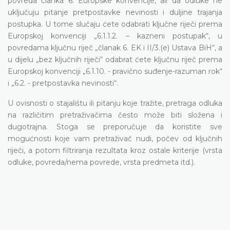
povreda članka 6. Europske konvencije, ali da odluke ne
uključuju pitanje pretpostavke nevinosti i duljine trajanja
postupka. U tome slučaju ćete odabrati ključne riječi prema
Europskoj konvenciji „6.1.1.2. – kazneni postupak“, u
povredama ključnu riječ „članak 6. EK i II/3.(e) Ustava BiH“, a
u dijelu „bez ključnih riječi“ odabrat ćete ključnu riječ prema
Europskoj konvenciji „6.1.10. - pravično suđenje-razuman rok“
i „6.2. - pretpostavka nevinosti“.
U ovisnosti o stajalištu ili pitanju koje tražite, pretraga odluka
na različitim pretraživačima često može biti složena i
dugotrajna. Stoga se preporučuje da koristite sve
mogućnosti koje vam pretraživač nudi, počev od ključnih
riječi, a potom filtriranja rezultata kroz ostale kriterije (vrsta
odluke, povreda/nema povrede, vrsta predmeta itd.).