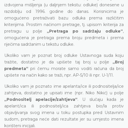
izdvojena mišljenja (u daljnjem tekstu: odluke) donesene u
razdoblju od 1996. godine do danas. Korisnicima je
omogućeno pretraživati bazu odluka prema različitim
kriterijima. Prostim načinom pretrage, tj. upisom kriterija za
pretragu u polje
„Pretraga po sadržaju odluke“
,
omogućena je pretraga prema broju predmeta i prema
riječima sadržanim u tekstu odluke.
Ukoliko vam je poznat broj odluke Ustavnoga suda koju
tražite, dostatno je da upišete taj broj u polje
„Broj
predmeta“
pri čemu morate samo voditi računa da broj
upišete na način kako se traži, npr. AP-5/10 ili npr. U-1/11.
Ukoliko vam je poznato ime apelanta/ice ili podnositelja/ice
zahtjeva, dostatno je upisati ime (npr. Niko Nikić) u polje
„Podnositelj apelacije/zahtjeva“
. U slučaju kada je
apelant/ica ili podnositelj/ica zahtjeva bio/la protiv
objavljivanja svog imena u toku postupka pred Ustavnim
sudom, pretraga neće dati rezultate jer su umjesto imena
korišteni inicijali.