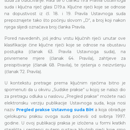
suda za odlučivanje. Radi se o članku 19.a Pravila Ustavnoga
suda i ključna riječ glasi D19.a. Ključne riječi koje se odnose
na dopustivost iz čl. 18. i 19. Pravila Ustavnoga suda
prepoznajete tako što počinju slovom „D“, a broj koji nakon
njega slijedi označava broj članka Pravila.
Pored navedenih, još jednu vrstu ključnih riječi unutar ove
klasifikacije čine ključne riječi koje se odnose na obustavu
postupka (članak 63. Pravila Ustavnoga suda), na
privremene mjere (članak 64. Pravila), zahtjeve za
preispitivanje (članak 68. Pravila), te rješenja o neizvršenju
(članak 72. Pravila).
U kontekstu pretrage prema ključnim riječima bitno je
spomenuti da u okviru „Sudske prakse“ u kojoj se nalazi dio
za pretragu odluka u naslovu „Pregled prakse“ možete naći
elektronsku verziju publikacije Ustavnoga suda, koja nosi
naziv
Pregled prakse Ustavnog suda BiH
a koja obrađuje
cjelokupnu praksu ovoga suda počevši od svibnja 1997.
godine. U ovoj publikaciji praksa je izložena u formi kratkih
stajališta i sentenci putem sustava ključnih riječi koje smo