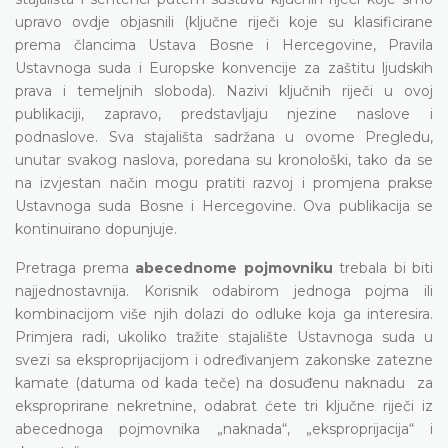
upravo ovdje objasnili (ključne riječi koje su klasificirane
prema člancima Ustava Bosne i Hercegovine, Pravila
Ustavnoga suda i Europske konvencije za zaštitu ljudskih
prava i temeljnih sloboda). Nazivi ključnih riječi u ovoj
publikaciji, zapravo, predstavljaju njezine naslove i
podnaslove. Sva stajališta sadržana u ovome Pregledu,
unutar svakog naslova, poredana su kronološki, tako da se
na izvjestan način mogu pratiti razvoj i promjena prakse
Ustavnoga suda Bosne i Hercegovine. Ova publikacija se
kontinuirano dopunjuje.
Pretraga prema
abecednome pojmovniku
trebala bi biti
najjednostavnija. Korisnik odabirom jednoga pojma ili
kombinacijom više njih dolazi do odluke koja ga interesira.
Primjera radi, ukoliko tražite stajalište Ustavnoga suda u
svezi sa eksproprijacijom i određivanjem zakonske zatezne
kamate (datuma od kada teče) na dosuđenu naknadu za
eksproprirane nekretnine, odabrat ćete tri ključne riječi iz
abecednoga pojmovnika „naknada“, „eksproprijacija“ i