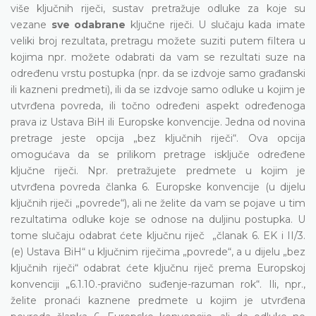
više ključnih riječi, sustav pretražuje odluke za koje su
vezane
sve odabrane
ključne riječi. U slučaju kada imate
veliki broj rezultata, pretragu možete suziti putem filtera u
kojima npr. možete odabrati da vam se rezultati suze na
određenu vrstu postupka (npr. da se izdvoje samo građanski
ili kazneni predmeti), ili da se izdvoje samo odluke u kojim je
utvrđena povreda, ili točno određeni aspekt određenoga
prava iz Ustava BiH ili Europske konvencije. Jedna od novina
pretrage jeste opcija „bez ključnih riječi“. Ova opcija
omogućava da se prilikom pretrage isključe određene
ključne riječi. Npr. pretražujete predmete u kojim je
utvrđena povreda članka 6. Europske konvencije (u dijelu
ključnih riječi „povrede“), ali ne želite da vam se pojave u tim
rezultatima odluke koje se odnose na duljinu postupka. U
tome slučaju odabrat ćete ključnu riječ „članak 6. EK i II/3.
(e) Ustava BiH“ u ključnim riječima „povrede“, a u dijelu „bez
ključnih riječi“ odabrat ćete ključnu riječ prema Europskoj
konvenciji „6.1.10.-pravično suđenje-razuman rok“. Ili, npr.,
želite pronaći kaznene predmete u kojim je utvrđena