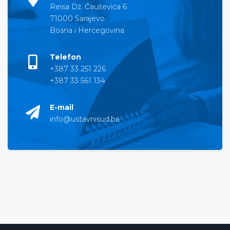
Reisa Dž. Čauševića 6
71000 Sarajevo
Bosna i Hercegovina
Telefon
+387 33 251 226
+387 33 561 134
E-mail
info@ustavnisud.ba