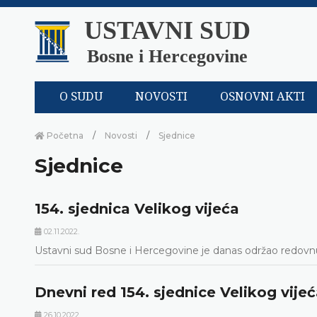
USTAVNI SUD
Bosne i Hercegovine
O SUDU
NOVOSTI
OSNOVNI AKTI
Početna
Novosti
Sjednice
Sjednice
154. sjednica Velikog vijeća
02.11.2022.
Ustavni sud Bosne i Hercegovine je danas održao redovnu,
Dnevni red 154. sjednice Velikog vije
26.10.2022.