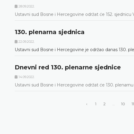
28.09.2022.
Ustavni sud Bosne i Hercegovine održat će 152. sjednicu V
130. plenarna sjednica
22.09.2022.
Ustavni sud Bosne i Hercegovine je održao danas 130. pl
Dnevni red 130. plenarne sjednice
14.09.2022.
Ustavni sud Bosne i Hercegovine održat će 130. plenarnu 
‹
1
2
...
10
11