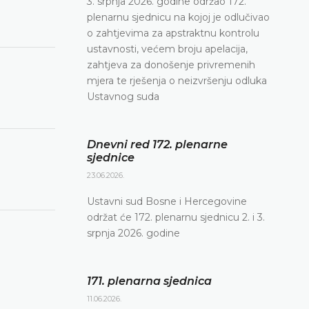
3. srpnja 2026. godine održao 172.
plenarnu sjednicu na kojoj je odlučivao
o zahtjevima za apstraktnu kontrolu
ustavnosti, većem broju apelacija,
zahtjeva za donošenje privremenih
mjera te rješenja o neizvršenju odluka
Ustavnog suda
Dnevni red 172. plenarne
sjednice
23.06.2026.
Ustavni sud Bosne i Hercegovine
održat će 172. plenarnu sjednicu 2. i 3.
srpnja 2026. godine
171. plenarna sjednica
11.06.2026.