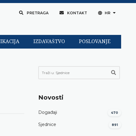
PRETRAGA
KONTAKT
HR
IKACIJA
IZDAVAŠTVO
POSLOVANJE
Novosti
Događaji
470
Sjednice
891