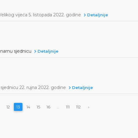
elikog vijeća 5. listopada 2022. godine
Detaljnije
enarnu sjednicu
Detaljnije
sjednicu 22. rujna 2022. godine
Detaljnije
12
13
14
15
16
...
111
112
›