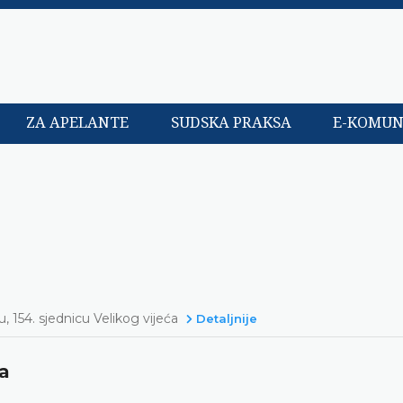
ZA APELANTE
SUDSKA PRAKSA
E-KOMUN
 154. sjednicu Velikog vijeća
Detaljnije
ća