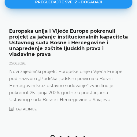
PREGLEDAJTE SVE IZ - DOGAĐAJI
e pokrenuli
Ustavni sud BiH predstavio g
alnih kapaciteta
rezultate rada i novu publika
govine i
18.05.2026.
prava i
Ustavni sud Bosne i Hercegovine je 1
godine održao konferenciju za medij
predstavljeni relevantna statistika, kl
je i Vijeća Europe
Ustavnog suda u 2025. godini, ali i iz
ima u Bosni i
Ustavni sud suočava posljednjih god
“ zvanično je
nepopunjenosti sudačkog sastava
rostorijama
DETALJNIJE
u Sarajevu.