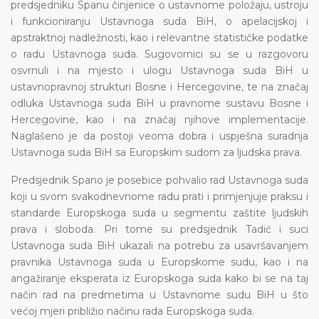
predsjedniku Spanu činjenice o ustavnome položaju, ustroju
i funkcioniranju Ustavnoga suda BiH, o apelacijskoj i
apstraktnoj nadležnosti, kao i relevantne statističke podatke
o radu Ustavnoga suda. Sugovornici su se u razgovoru
osvrnuli i na mjesto i ulogu Ustavnoga suda BiH u
ustavnopravnoj strukturi Bosne i Hercegovine, te na značaj
odluka Ustavnoga suda BiH u pravnome sustavu Bosne i
Hercegovine, kao i na značaj njihove implementacije.
Naglašeno je da postoji veoma dobra i uspješna suradnja
Ustavnoga suda BiH sa Europskim sudom za ljudska prava.
Predsjednik Spano je posebice pohvalio rad Ustavnoga suda
koji u svom svakodnevnome radu prati i primjenjuje praksu i
standarde Europskoga suda u segmentu zaštite ljudskih
prava i sloboda. Pri tome su predsjednik Tadić i suci
Ustavnoga suda BiH ukazali na potrebu za usavršavanjem
pravnika Ustavnoga suda u Europskome sudu, kao i na
angažiranje eksperata iz Europskoga suda kako bi se na taj
način rad na predmetima u Ustavnome sudu BiH u što
većoj mjeri približio načinu rada Europskoga suda.