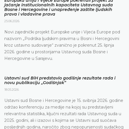
Europska unija i Vijeće Europe pokrenuli projekt za
jačanje institucionalnih kapaciteta Ustavnog suda
Bosne i Hercegovine i unapređenje zaštite ljudskih
prava i vladavine prava
25.06.2026.
Novi zajednički projekt Europske unije i Vijeća Europe pod
nazivom „Podrška ljudskim pravima u Bosni i Hercegovini
kroz ustavno sudovanje“ zvanično je pokrenut 25. lipnja
2026. godine u prostorijama Ustavnog suda Bosne i
Hercegovine u Sarajevu.
Ustavni sud BiH predstavio godišnje rezultate rada i
novu publikaciju „Godišnjak“
18.05.2026.
Ustavni sud Bosne i Hercegovine je 15. svibnja 2026. godine
održao konferenciju za medije na kojoj su predstavljeni
relevantna statistika, ključni rezultati rada Ustavnog suda u
2025. godini, ali i izazovi s kojima se Ustavni sud suočava
posljednjih godina, naročito zbog nepopunjenosti sudačkog