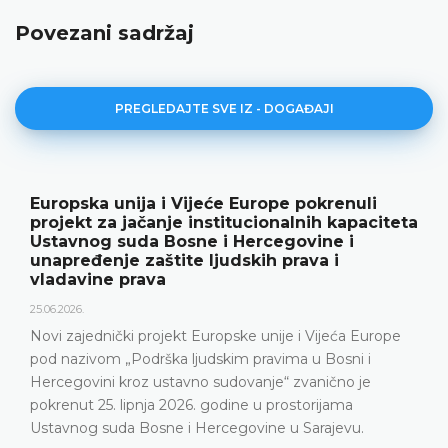
Povezani sadržaj
PREGLEDAJTE SVE IZ - DOGAĐAJI
Ustavni sud BiH predstavio godišnje
teta
rezultate rada i novu publikaciju „Godišn
18.05.2026.
Ustavni sud Bosne i Hercegovine je 15. svibnja 2026
godine održao konferenciju za medije na kojoj su
predstavljeni relevantna statistika, ključni rezultati 
ope
Ustavnog suda u 2025. godini, ali i izazovi s kojima 
Ustavni sud suočava posljednjih godina, naročito z
nepopunjenosti sudačkog sastava
DETALJNIJE