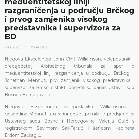
međuentitetskoj liniji
razgraničenja u području Brčkog
i prvog zamjenika visokog
predstavnika i supervizora za
BD
21.06.2023.
DOGAĐAJI
Njegova Ekscelencija John Clint Williamson, veleposlanik –
predsjedatelj Arbitražnog tribunala za spor o
međuentitetskoj liniji razgraničenja u području Brčkog, i
Jonathan Mennuti, prvi zamjenik visokog predstavnika i
supervizor za Brčko distrikt, posjetili su danas Ustavni sud
Bosne i Hercegovine.
Njegovu Ekscelenciju veleposlanika Williamsona i
gospodina Mennutija u radni posjet primila je predsjednica
Ustavnog suda Bosne i Hercegovine Valerija Galić s
registrarkom Sevimom Sali-Terzić i šeficom Kabineta
Erdom Začiragić.