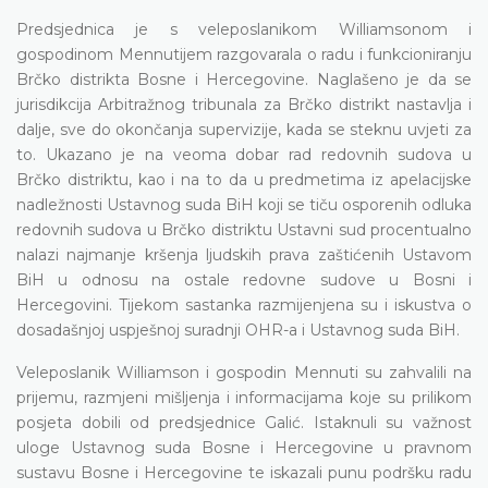
Predsjednica je s veleposlanikom Williamsonom i
gospodinom Mennutijem razgovarala o radu i funkcioniranju
Brčko distrikta Bosne i Hercegovine. Naglašeno je da se
jurisdikcija Arbitražnog tribunala za Brčko distrikt nastavlja i
dalje, sve do okončanja supervizije, kada se steknu uvjeti za
to. Ukazano je na veoma dobar rad redovnih sudova u
Brčko distriktu, kao i na to da u predmetima iz apelacijske
nadležnosti Ustavnog suda BiH koji se tiču osporenih odluka
redovnih sudova u Brčko distriktu Ustavni sud procentualno
nalazi najmanje kršenja ljudskih prava zaštićenih Ustavom
BiH u odnosu na ostale redovne sudove u Bosni i
Hercegovini. Tijekom sastanka razmijenjena su i iskustva o
dosadašnjoj uspješnoj suradnji OHR-a i Ustavnog suda BiH.
Veleposlanik Williamson i gospodin Mennuti su zahvalili na
prijemu, razmjeni mišljenja i informacijama koje su prilikom
posjeta dobili od predsjednice Galić. Istaknuli su važnost
uloge Ustavnog suda Bosne i Hercegovine u pravnom
sustavu Bosne i Hercegovine te iskazali punu podršku radu