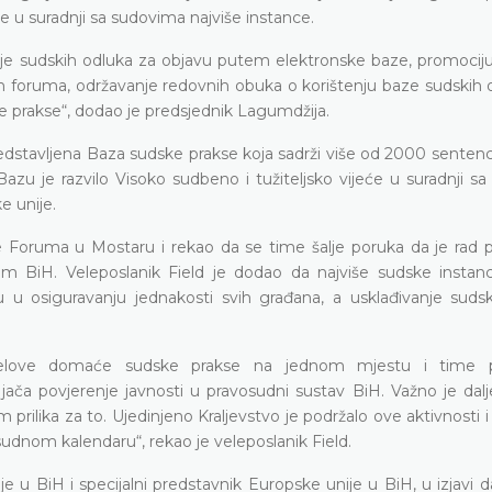
 u suradnji sa sudovima najviše instance.
nje sudskih odluka za objavu putem elektronske baze, promociju
foruma, održavanje redovnih obuka o korištenju baze sudskih o
e prakse“, dodao je predsjednik Lagumdžija.
dstavljena Baza sudske prakse koja sadrži više od 2000 sentenci
Bazu je razvilo Visoko sudbeno i tužiteljsko vijeće u suradnji 
e unije.
je Foruma u Mostaru i rekao da se time šalje poruka da je rad 
jem BiH. Veleposlanik Field je dodao da najviše sudske instan
gu u osiguravanju jednakosti svih građana, a usklađivanje suds
dijelove domaće sudske prakse na jednom mjestu i time 
jača povjerenje javnosti u pravosudni sustav BiH. Važno je dalj
m prilika za to. Ujedinjeno Kraljevstvo je podržalo ove aktivnosti 
sudnom kalendaru“, rekao je veleposlanik Field.
e u BiH i specijalni predstavnik Europske unije u BiH, u izjavi 