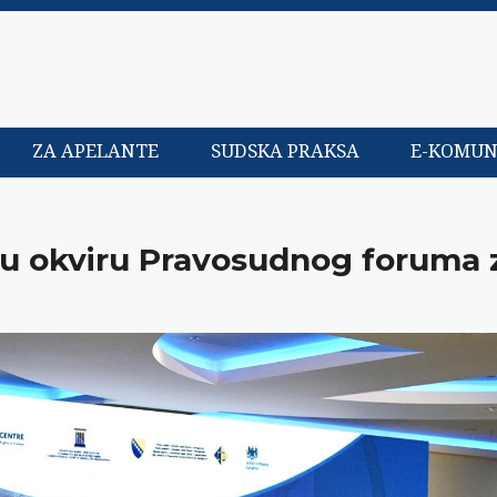
ZA APELANTE
SUDSKA PRAKSA
E-KOMUN
 u okviru Pravosudnog foruma 