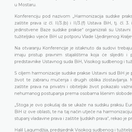
u Mostaru.
Konferenciju pod nazivom „Harmonizacija sudske prakse
zaštite prava iz čl. II/3.(b) i II/3.(f) Ustava BiH, tj. č
jedinstvene Baze sudske prakse“ organizirali su Ustav
tužiteljsko vijeće BiH uz potporu Vlade Ujedinjenog Kralje
Na otvaranju Konferencije je istaknuto da sudovi treba
imaju pristup pravnim stajalištima koja će slijediti i 
predstavnike Ustavnog suda BiH, Visokog sudbenog i tužit
S ciljem harmonizacije sudske prakse Ustavni sud BiH je pr
život te zabranu mučenja i drugih oblika zlostavljanja.
zaštite prava na privatni i obiteljski život pokazalo v
nehumanog postupanja prema osobama lišenim slobode u
„Stoga je ovo pokušaj da se ukaže na sudsku praksu Eu
BiH iz ove oblasti, te na taj način utječe na harmonizacij
stupanj vladavine prava i zaštite ljudskih prava“, rekao je p
Halil Lagumdžija, predsjednik Visokog sudbenog i tužiteljs