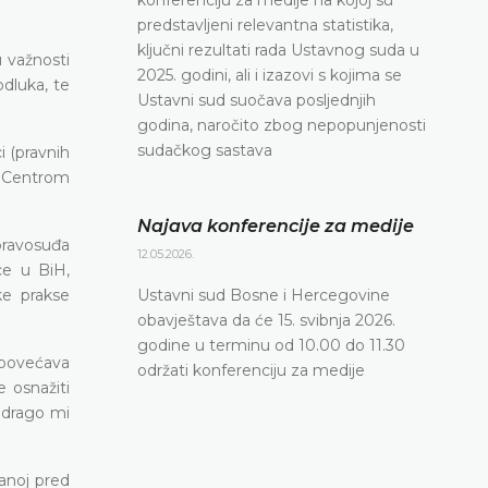
predstavljeni relevantna statistika,
ključni rezultati rada Ustavnog suda u
 važnosti
2025. godini, ali i izazovi s kojima se
dluka, te
Ustavni sud suočava posljednjih
godina, naročito zbog nepopunjenosti
sudačkog sastava
 (pravnih
sa Centrom
Najava konferencije za medije
pravosuđa
12.05.2026.
ce u BiH,
Ustavni sud Bosne i Hercegovine
ke prakse
obavještava da će 15. svibnja 2026.
godine u terminu od 10.00 do 11.30
povećava
održati konferenciju za medije
e osnažiti
i drago mi
danoj pred