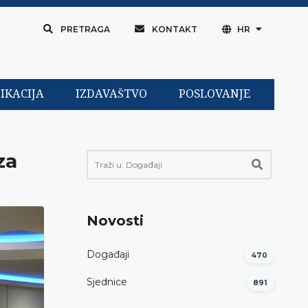
PRETRAGA
KONTAKT
HR
IKACIJA
IZDAVAŠTVO
POSLOVANJE
za
Novosti
Događaji
470
Sjednice
891