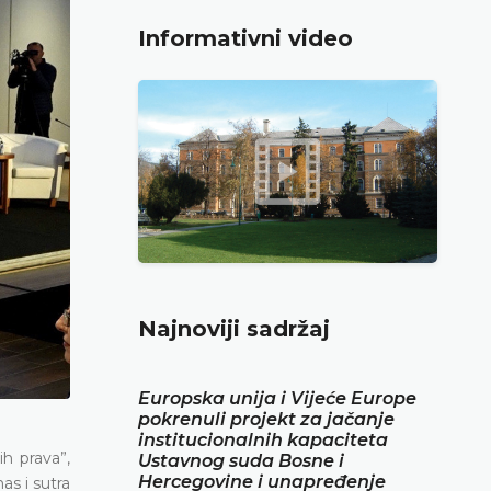
Informativni video
Najnoviji sadržaj
Europska unija i Vijeće Europe
pokrenuli projekt za jačanje
institucionalnih kapaciteta
h prava”,
Ustavnog suda Bosne i
Hercegovine i unapređenje
s i sutra