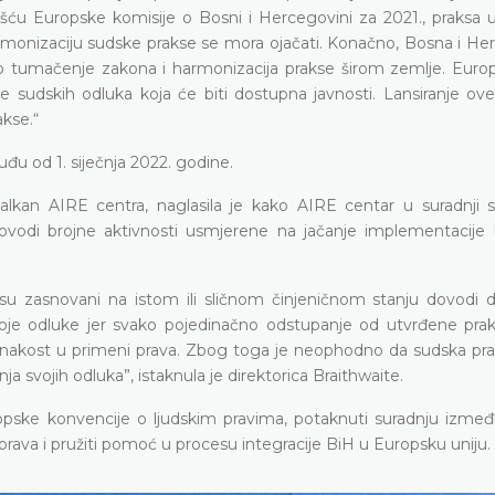
šću Europske komisije o Bosni i Hercegovini za 2021., praksa u
 harmonizaciju sudske prakse se mora ojačati. Konačno, Bosna i H
dno tumačenje zakona i harmonizacija prakse širom zemlje. Europ
e sudskih odluka koja će biti dostupna javnosti. Lansiranje ov
akse.“
đu od 1. siječnja 2022. godine.
alkan AIRE centra, naglasila je kako AIRE centar u suradnji s
rovodi brojne aktivnosti usmjerene na jačanje implementacije
su zasnovani na istom ili sličnom činjeničnom stanju dovodi 
svoje odluke jer svako pojedinačno odstupanje od utvrđene pr
ednakost u primeni prava. Zbog toga je neophodno da sudska pr
a svojih odluka”, istaknula je direktorica Braithwaite.
pske konvencije o ljudskim pravima, potaknuti suradnju između
prava i pružiti pomoć u procesu integracije BiH u Europsku uniju.