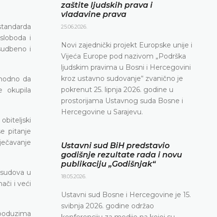
zaštite ljudskih prava i
vladavine prava
standarda
25.06.2026.
 sloboda i
Novi zajednički projekt Europske unije i
sudbeno i
Vijeća Europe pod nazivom „Podrška
ljudskim pravima u Bosni i Hercegovini
kroz ustavno sudovanje“ zvanično je
phodno da
pokrenut 25. lipnja 2026. godine u
e okupila
prostorijama Ustavnog suda Bosne i
Hercegovine u Sarajevu.
obiteljski
e pitanje
ječavanje
Ustavni sud BiH predstavio
godišnje rezultate rada i novu
publikaciju „Godišnjak“
 sudova u
18.05.2026.
ači i veći
Ustavni sud Bosne i Hercegovine je 15.
svibnja 2026. godine održao
a poduzima
konferenciju za medije na kojoj su