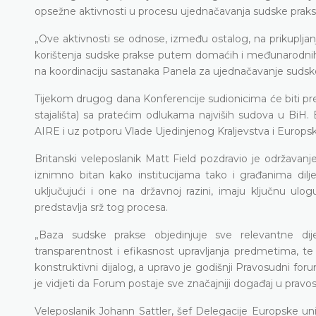
opsežne aktivnosti u procesu ujednačavanja sudske prakse
„Ove aktivnosti se odnose, između ostalog, na prikuplja
korištenja sudske prakse putem domaćih i međunarodnih 
na koordinaciju sastanaka Panela za ujednačavanje sudsk
Tijekom drugog dana Konferencije sudionicima će biti pre
stajališta) sa pratećim odlukama najviših sudova u BiH. 
AIRE i uz potporu Vlade Ujedinjenog Kraljevstva i Europsk
Britanski veleposlanik Matt Field pozdravio je održavan
iznimno bitan kako institucijama tako i građanima dil
uključujući i one na državnoj razini, imaju ključnu ulo
predstavlja srž tog procesa.
„Baza sudske prakse objedinjuje sve relevantne 
transparentnost i efikasnost upravljanja predmetima, te 
konstruktivni dijalog, a upravo je godišnji Pravosudni foru
je vidjeti da Forum postaje sve značajniji događaj u pravo
Veleposlanik Johann Sattler, šef Delegacije Europske unij