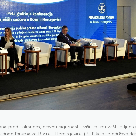
a pred zakonom, pravnu sigurnost i višu razinu zaštite ljudski
sudnog foruma za Bosnu i Hercegovinu (BiH) koja se održava dana