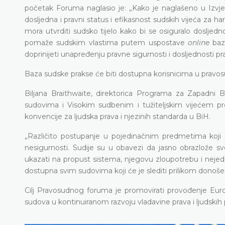
početak Foruma naglasio je: „Kako je naglašeno u Izvje
dosljedna i pravni status i efikasnost sudskih vijeća za
mora utvrditi sudsko tijelo kako bi se osiguralo doslje
pomaže sudskim vlastima putem uspostave
online
baz
doprinijeti unapređenju pravne sigurnosti i dosljednosti pr
Baza sudske prakse će biti dostupna korisnicima u pravosu
Biljana Braithwaite, direktorica Programa za Zapadni B
sudovima i Visokim sudbenim i tužiteljskim vijećem p
konvencije za ljudska prava i njezinih standarda u BiH.
„Različito postupanje u pojedinačnim predmetima koji 
nesigurnosti. Sudije su u obavezi da jasno obrazlože 
ukazati na propust sistema, njegovu zloupotrebu i nej
dostupna svim sudovima koji će je slediti prilikom donošenj
Cilj Pravosudnog foruma je promovirati provođenje Euro
sudova u kontinuiranom razvoju vladavine prava i ljudskih 