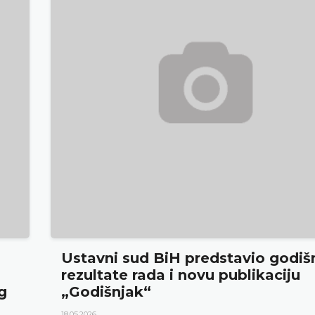
e
Najava konferencije za medije
12.05.2026.
Ustavni sud Bosne i Hercegovine obavještava da će 