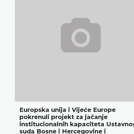
Ustavni sud BiH predstavio godišnj
rezultate rada i novu publikaciju
„Godišnjak“
18.05.2026.