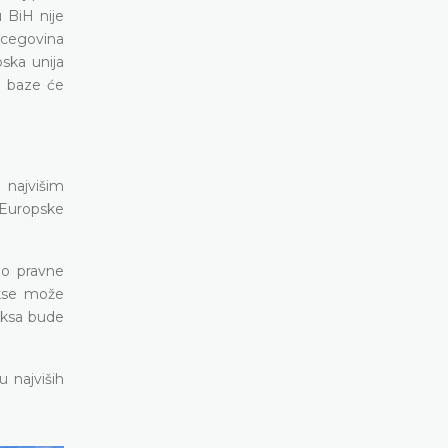
 BiH nije
ercegovina
ska unija
e baze će
 najvišim
 Europske
do pravne
akse može
aksa bude
 najviših