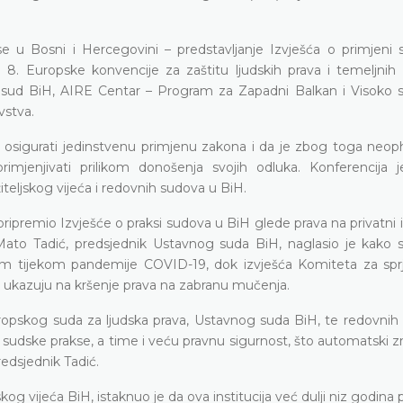
 u Bosni i Hercegovini – predstavljanje Izvješća o primjeni 
l. 3. i 8. Europske konvencije za zaštitu ljudskih prava i temeljnih
ni sud BiH, AIRE Centar – Program za Zapadni Balkan i Visoko 
vstva.
ju osigurati jedinstvenu primjenu zakona i da je zbog toga neo
primjenjivati prilikom donošenja svojih odluka. Konferencija j
eljskog vijeća i redovnih sudova u BiH.
ipremio Izvješće o praksi sudova u BiH glede prava na privatni i 
 Mato Tadić, predsjednik Ustavnog suda BiH, naglasio je kako s
ažnim tijekom pandemije COVID-19, dok izvješća Komiteta za spr
kazuju na kršenje prava na zabranu mučenja.
ropskog suda za ljudska prava, Ustavnog suda BiH, te redovnih
u sudske prakse, a time i veću pravnu sigurnost, što automatski zn
redsjednik Tadić.
kog vijeća BiH, istaknuo je da ova institucija već dulji niz godin