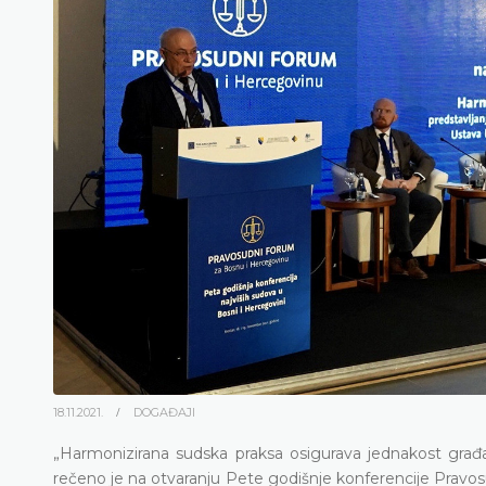
18.11.2021.
DOGAĐAJI
„Harmonizirana sudska praksa osigurava jednakost građan
rečeno je na otvaranju Pete godišnje konferencije Pravo