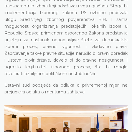
transparentnih izbora koji odražavaju volju građana. Stoga bi
implementacija Izbornog zakona RS ozbiljno podrivala
ulogu Središnjeg izbornog povjerenstva BiH. I sama
mogućnost organiziranja predstojećih lokalnih izbora u
Republici Srpskoj primjenom osporenog Zakona predstavlja
prijetnju za nastanak nepopravljive štete za demokratski
izborni proces, pravnu sigurnost i vladavinu prava.
Zadržavanje takve pravne situacije narušilo bi pravni poredak
i ustavni okvir države, dovelo bi do pravne nesigurnosti i
ugrozilo legitimitet izbornog procesa, što bi moglo
rezultirati ozbiljnom političkom nestabilnošću.
Ustavni sud podsjeća da odluka o privremenoj mjeri ne
prejudicira odluku o meritumu zahtjeva.