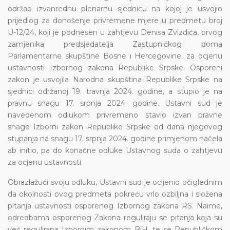
održao izvanrednu plenarnu sjednicu na kojoj je usvojio
prijedlog za donošenje privremene mjere u predmetu broj
U-12/24, koji je podnesen u zahtjevu Denisa Zvizdića, prvog
zamjenika predsjedatelja Zastupničkog doma
Parlamentarne skupštine Bosne i Hercegovine, za ocjenu
ustavnosti Izbornog zakona Republike Srpske. Osporeni
zakon je usvojila Narodna skupština Republike Srpske na
sjednici održanoj 19. travnja 2024. godine, a stupio je na
pravnu snagu 17. srpnja 2024. godine. Ustavni sud je
navedenom odlukom privremeno stavio izvan pravne
snage Izborni zakon Republike Srpske od dana njegovog
stupanja na snagu 17. srpnja 2024. godine primjenom načela
ab initio, pa do konačne odluke Ustavnog suda o zahtjevu
za ocjenu ustavnosti.
Obrazlažući svoju odluku, Ustavni sud je ocijenio očiglednim
da okolnosti ovog predmeta pokreću vrlo ozbiljna i složena
pitanja ustavnosti osporenog Izbornog zakona RS. Naime,
odredbama osporenog Zakona reguliraju se pitanja koja su
već regulirana Izbornim zakonom BiH, te se Republičkom