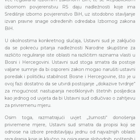
izbornom povjerenstvu RS daju nadležnosti koje ima
Središnje izborno povjerenstvo BiH, uz istodobno stavljanje
izvan pravne snage određenih odredaba Izbornog zakona
BiH.
U okolnostima konkretnog slučaja, Ustavni sud je zaključio
da se pokreću pitanja nadležnosti Narodne skupštine za
različito reguliranje iste oblasti na različitim razinama vlasti u
Bosni i Hercegovini. Ustavni sud stoga smatra da postoje
valjane sumnje da bi osporeni zakon mogao narušiti ustavni
poredak i političku stabilnost Bosne i Hercegovine, što je u
ovoj fazi dostatno da se utvrdi postojanje „dokazive tvrdnje“
za mogućnost nastupanja neotklonjivih štetnih posljedica
kao jednog od uvjeta da bi Ustavni sud odlučivao o zahtjevu
za privremenu mjeru.
Osim toga, razmatrajući uvjet „žurnosti“ donošenja
privremene mjere, Ustavni sud smatra da propisi koji se
odnose na izbore predstavljaju jednu od najvažnijih oblasti
reguliranja koje je ključno za osiguranje slobodnih, poštenih i