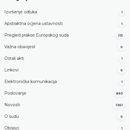
Izvršenje odluka
1
Apstraktna ocjena ustavnosti
1
Pregled prakse Europskog suda
115
Važna obavijest
0
Ostali akti
1
Linkovi
6
Elektronička komunikacija
1
Poslovanje
893
Novosti
1361
O sudu
0
Obrasci
1