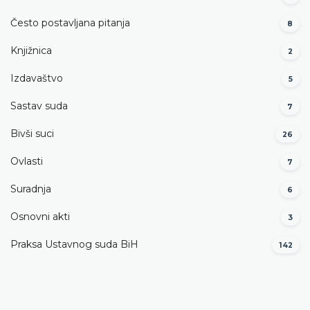
Često postavljana pitanja
8
Knjižnica
2
Izdavaštvo
5
Sastav suda
7
Bivši suci
26
Ovlasti
7
Suradnja
6
Osnovni akti
3
Praksa Ustavnog suda BiH
142