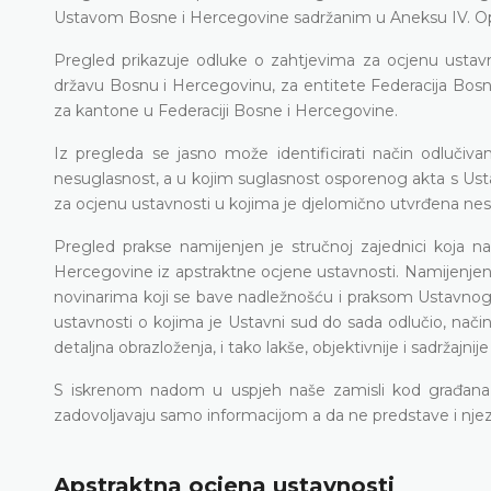
Ustavom Bosne i Hercegovine sadržanim u Aneksu IV. Op
Pregled prikazuje odluke o zahtjevima za ocjenu ustavno
državu Bosnu i Hercegovinu, za entitete Federacija Bosn
za kantone u Federaciji Bosne i Hercegovine.
Iz pregleda se jasno može identificirati način odluči
nesuglasnost, a u kojim suglasnost osporenog akta s Ust
za ocjenu ustavnosti u kojima je djelomično utvrđena ne
Pregled prakse namijenjen je stručnoj zajednici koja 
Hercegovine iz apstraktne ocjene ustavnosti. Namijenjen j
novinarima koji se bave nadležnošću i praksom Ustavnog 
ustavnosti o kojima je Ustavni sud do sada odlučio, način 
detaljna obrazloženja, i tako lakše, objektivnije i sadržajn
S iskrenom nadom u uspjeh naše zamisli kod građana, a
zadovoljavaju samo informacijom a da ne predstave i njez
Apstraktna ocjena ustavnosti