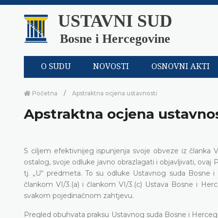
USTAVNI SUD
Bosne i Hercegovine
O SUDU
NOVOSTI
OSNOVNI AKTI
Početna
Apstraktna ocjena ustavnosti
Apstraktna ocjena ustavnos
S ciljem efektivnijeg ispunjenja svoje obveze iz člank
ostalog, svoje odluke javno obrazlagati i objavljivati, ova
tj. „U“ predmeta. To su odluke Ustavnog suda Bosne i
člankom VI/3.(a) i člankom VI/3.(c) Ustava Bosne i He
svakom pojedinačnom zahtjevu.
Pregled obuhvata praksu Ustavnog suda Bosne i Herceg