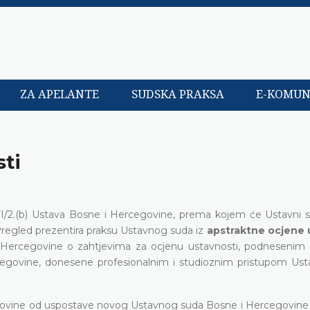
ZA APELANTE
SUDSKA PRAKSA
E-KOMUN
ti
a VI/2.(b) Ustava Bosne i Hercegovine, prema kojem će Ustavni 
j Pregled prezentira praksu Ustavnog suda iz
apstraktne ocjene 
 Hercegovine o zahtjevima za ocjenu ustavnosti, podnesenim 
rcegovine, donesene profesionalnim i studioznim pristupom Us
ovine od uspostave novog Ustavnog suda Bosne i Hercegovine