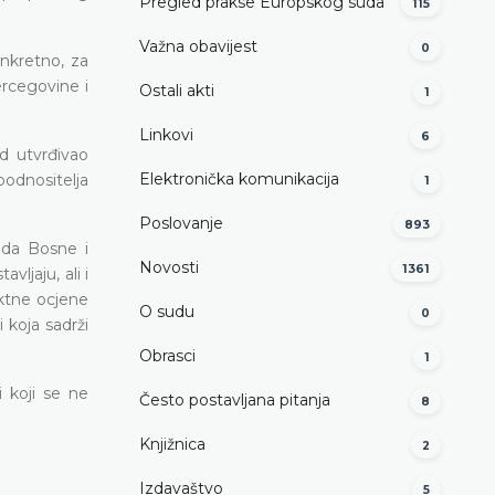
Pregled prakse Europskog suda
115
Važna obavijest
0
onkretno, za
ercegovine i
Ostali akti
1
Linkovi
6
d utvrđivao
Elektronička komunikacija
podnositelja
1
Poslovanje
893
uda Bosne i
Novosti
1361
ljaju, ali i
aktne ocjene
O sudu
0
 koja sadrži
Obrasci
1
 koji se ne
Često postavljana pitanja
8
Knjižnica
2
Izdavaštvo
5