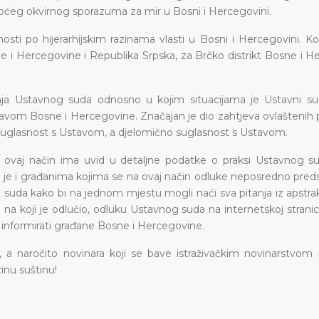
ćeg okvirnog sporazuma za mir u Bosni i Hercegovini.
sti po hijerarhijskim razinama vlasti u Bosni i Hercegovini. K
e i Hercegovine i Republika Srpska, za Brčko distrikt Bosne i H
vanja Ustavnog suda odnosno u kojim situacijama je Ustavni su
avom Bosne i Hercegovine. Značajan je dio zahtjeva ovlaštenih 
suglasnost s Ustavom, a djelomično suglasnost s Ustavom.
na ovaj način ima uvid u detaljne podatke o praksi Ustavnog s
e i građanima kojima se na ovaj način odluke neposredno predstav
suda kako bi na jednom mjestu mogli naći sva pitanja iz apstr
na koji je odlučio, odluku Ustavnog suda na internetskoj stranici
ije informirati građane Bosne i Hercegovine.
 naročito novinara koji se bave istraživačkim novinarstvom i
inu suštinu!