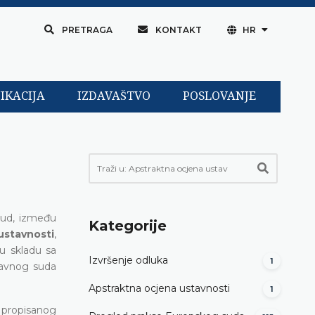
PRETRAGA
KONTAKT
HR
IKACIJA
IZDAVAŠTVO
POSLOVANJE
sud, između
Kategorije
ustavnosti
,
u skladu sa
Izvršenje odluka
1
tavnog suda
Apstraktna ocjena ustavnosti
1
 propisanog