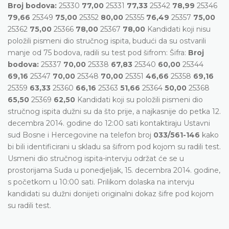
Broj bodova:
25330
77,00
25331
77,33
25342
78,99
25346
79,66
25349
75,00
25352
80,00
25355
76,49
25357
75,00
25362
75,00
25366
78,00
25367
78,00
Kandidati koji nisu
položili pismeni dio stručnog ispita, budući da su ostvarili
manje od 75 bodova, radili su test pod šifrom: Šifra:
Broj
bodova:
25337
70,00
25338
67,83
25340
60,00
25344
69,16
25347
70,00
25348
70,00
25351
46,66
25358
69,16
25359
63,33
25360
66,16
25363
51,66
25364
50,00
25368
65,50
25369
62,50
Kandidati koji su položili pismeni dio
stručnog ispita dužni su da što prije, a najkasnije do petka 12.
decembra 2014. godine do 12:00 sati kontaktiraju Ustavni
sud Bosne i Hercegovine na telefon broj
033/561-146
kako
bi bili identificirani u skladu sa šifrom pod kojom su radili test.
Usmeni dio stručnog ispita-intervju održat će se u
prostorijama Suda u ponedjeljak, 15. decembra 2014. godine,
s početkom u 10:00 sati. Prilikom dolaska na intervju
kandidati su dužni donijeti originalni dokaz šifre pod kojom
su radili test.