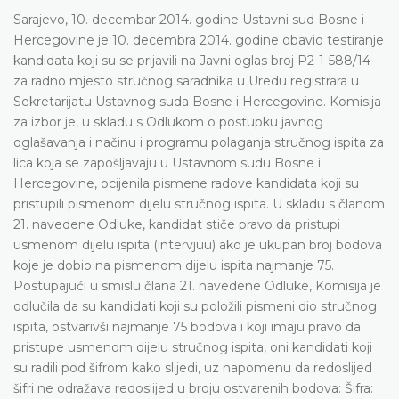
Sarajevo, 10. decembar 2014. godine Ustavni sud Bosne i
Hercegovine je 10. decembra 2014. godine obavio testiranje
kandidata koji su se prijavili na Javni oglas broj P2-1-588/14
za radno mjesto stručnog saradnika u Uredu registrara u
Sekretarijatu Ustavnog suda Bosne i Hercegovine. Komisija
za izbor je, u skladu s Odlukom o postupku javnog
oglašavanja i načinu i programu polaganja stručnog ispita za
lica koja se zapošljavaju u Ustavnom sudu Bosne i
Hercegovine, ocijenila pismene radove kandidata koji su
pristupili pismenom dijelu stručnog ispita. U skladu s članom
21. navedene Odluke, kandidat stiče pravo da pristupi
usmenom dijelu ispita (intervjuu) ako je ukupan broj bodova
koje je dobio na pismenom dijelu ispita najmanje 75.
Postupajući u smislu člana 21. navedene Odluke, Komisija je
odlučila da su kandidati koji su položili pismeni dio stručnog
ispita, ostvarivši najmanje 75 bodova i koji imaju pravo da
pristupe usmenom dijelu stručnog ispita, oni kandidati koji
su radili pod šifrom kako slijedi, uz napomenu da redoslijed
šifri ne odražava redoslijed u broju ostvarenih bodova: Šifra: