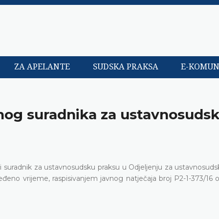
ZA APELANTE
SUDSKA PRAKSA
E-KOMUN
čnog suradnika za ustavnosuds
 suradnik za ustavnosudsku praksu u Odjeljenju za ustavnosuds
eno vrijeme, raspisivanjem javnog natječaja broj P2-1-373/16 od