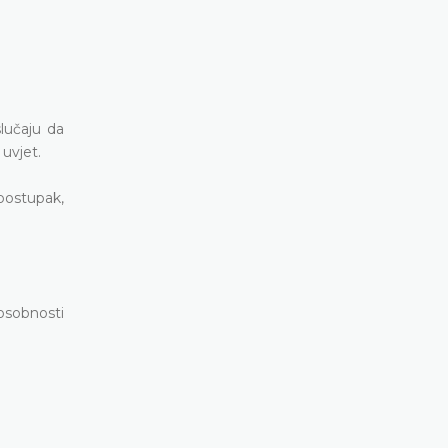
slučaju da
 uvjet.
 postupak,
posobnosti