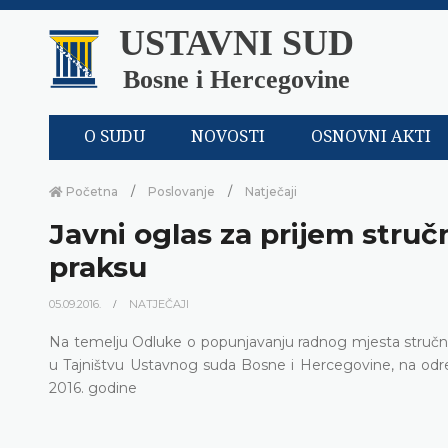
USTAVNI SUD
Bosne i Hercegovine
O SUDU
NOVOSTI
OSNOVNI AKTI
Početna
Poslovanje
Natječaji
Javni oglas za prijem stru
praksu
05.09.2016.
NATJEČAJI
Na temelju Odluke o popunjavanju radnog mjesta stručni
u Tajništvu Ustavnog suda Bosne i Hercegovine, na određ
2016. godine