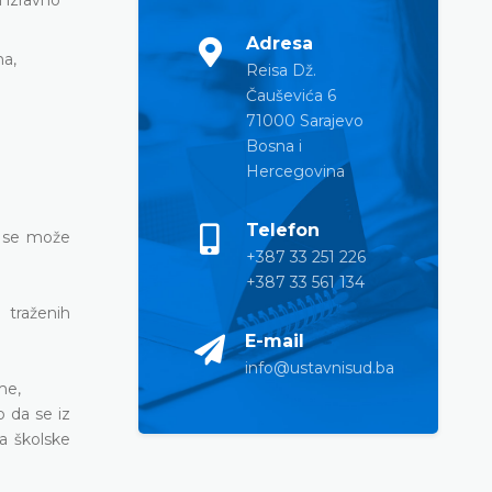
Adresa
ma,
Reisa Dž.
Čauševića 6
71000 Sarajevo
Bosna i
Hercegovina
Telefon
i se može
+387 33 251 226
+387 33 561 134
 traženih
E-mail
info@ustavnisud.ba
me,
o da se iz
a školske