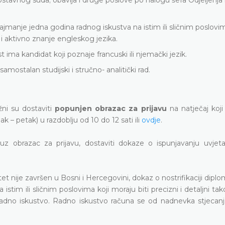
ajmanje jedna godina radnog iskustva na istim ili sličnim poslovi
 i aktivno znanje engleskog jezika.
 ima kandidat koji poznaje francuski ili njemački jezik.
mostalan studijski i stručno- analitički rad.
užni su dostaviti
popunjen obrazac za prijavu
na natječaj koj
 – petak) u razdoblju od 10 do 12 sati ili
ovdje
.
, uz obrazac za prijavu, dostaviti dokaze o ispunjavanju uvjeta
t nije završen u Bosni i Hercegovini, dokaz o nostrifikaciji diplo
stim ili sličnim poslovima koji moraju biti precizni i detaljni tak
radno iskustvo. Radno iskustvo računa se od nadnevka stjecanj