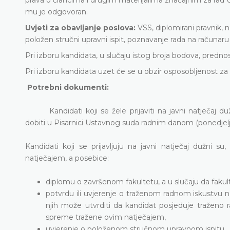
mu je odgovoran.
Uvjeti za obavljanje poslova:
VSS, diplomirani pravnik, n
položen stručni upravni ispit, poznavanje rada na računaru
Pri izboru kandidata, u slučaju istog broja bodova, prednost
Pri izboru kandidata uzet će se u obzir osposobljenost za sa
Potrebni dokumenti:
Kandidati koji se žele prijaviti na javni natječaj d
dobiti u Pisarnici Ustavnog suda radnim danom (ponedjeljak
Kandidati koji se prijavljuju na javni natječaj dužni su
natječajem, a posebice:
diplomu o završenom fakultetu, a u slučaju da fakulte
potvrdu ili uvjerenje o traženom radnom iskustvu na i
njih može utvrditi da kandidat posjeduje traženo 
spreme tražene ovim natječajem,
uvjerenje o položenom stručnom upravnom ispitu,