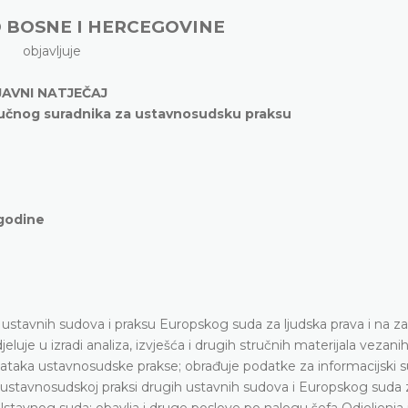
D BOSNE I HERCEGOVINE
objavljuje
JAVNI NATJEČAJ
tručnog suradnika za ustavnosudsku praksu
 godine
u ustavnih sudova i praksu Europskog suda za ljudska prava i na z
luje u izradi analiza, izvješća i drugih stručnih materijala vezani
ataka ustavnosudske prakse; obrađuje podatke za informacijski 
ustavnosudskoj praksi drugih ustavnih sudova i Europskog suda z
stavnog suda; obavlja i druge poslove po nalogu šefa Odjeljenja i