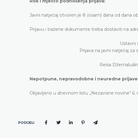
Rok i mjesto podnošenja prijava:
Javni natječaj otvoren je 8 (osam) dana od dana o
Prijavu i tražene dokumente treba dostaviti na adr
Ustavni
Prijava na javni natječaj za 
Reisa Džemaludina
Nepotpune, nepravodobne i neuredne prijave 
Objavljeno u dnevnom listu „Nezavisne novine“ 6. r
PODIJELI