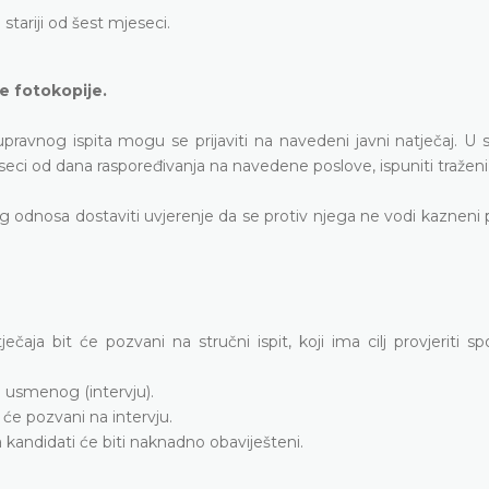
stariji od šest mjeseci.
ne fotokopije.
pravnog ispita mogu se prijaviti na navedeni javni natječaj. U 
seci od dana raspoređivanja na navedene poslove, ispuniti traženi
og odnosa dostaviti uvjerenje da se protiv njega ne vodi kazneni
ečaja bit će pozvani na stručni ispit, koji ima cilj provjeriti s
 i usmenog (intervju).
 će pozvani na intervju.
kandidati će biti naknadno obaviješteni.