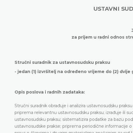
USTAVNI SU
za prijem u radni odnos s
Stručni suradnik za ustavnosudsku praksu
- jedan (1) izvršitelj na određeno vrijeme do (2) dvije
Opis poslova i radnih zadataka
:
Stručni suradnik obrađuje i analizira ustavnosudsku praks
priprema relevantnu ustavnosudsku praksu; izrađuje ili sudje
ustavnosudsku praksu; sistematizira podatke za bazu pod
ustavnosudske prakse; priprema periodične informacije o 
prava o člancima i drugim materijalima značajnim za rad U