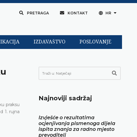
PRETRAGA
KONTAKT
HR
IKACIJA
IZDAVAŠTVO
POSLOVANJE
ku
Najnoviji sadržaj
ku praksu
 1. rujna
Izvješće o rezultatima
ocjenjivanja pismenoga dijela
ispita znanja za radno mjesto
prevoditelj