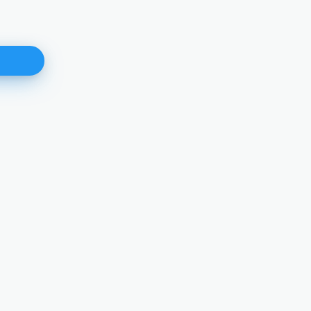
Izvješće o rezultatima ocjenjiva
pismenoga dijela ispita znanja 
radno mjesto Šef Kabineta
predsjednika
15.01.2026.
DETALJNIJE