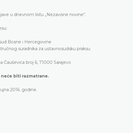
bjave u dnevnom listu „Nezavisne novine“.
esu:
 sud Bosne i Hercegovine
s
tručnog suradnika za ustavnosudsku praksu
 Čauševića broj 6, 71000 Sarajevo
neće biti razmatrane.
ujna 2016. godine.