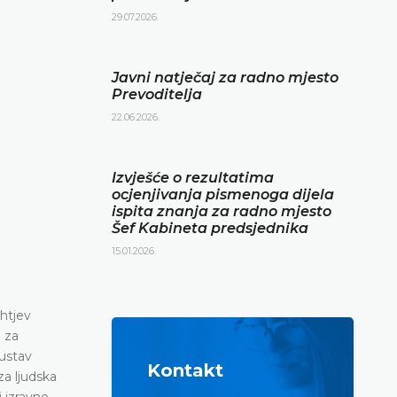
29.07.2026.
Javni natječaj za radno mjesto
Prevoditelja
22.06.2026.
Izvješće o rezultatima
ocjenjivanja pismenoga dijela
ispita znanja za radno mjesto
Šef Kabineta predsjednika
15.01.2026.
ahtjev
h za
sustav
Kontakt
a ljudska
 izravno