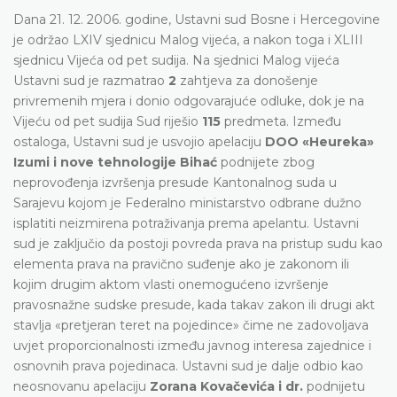
Dana 21. 12. 2006. godine, Ustavni sud Bosne i Hercegovine
je održao LXIV sjednicu Malog vijeća, a nakon toga i XLIII
sjednicu Vijeća od pet sudija. Na sjednici Malog vijeća
Ustavni sud je razmatrao
2
zahtjeva za donošenje
privremenih mjera i donio odgovarajuće odluke, dok je na
Vijeću od pet sudija Sud riješio
115
predmeta. Između
ostaloga, Ustavni sud je usvojio apelaciju
DOO «Heureka»
Izumi i nove tehnologije Bihać
podnijete zbog
neprovođenja izvršenja presude Kantonalnog suda u
Sarajevu kojom je Federalno ministarstvo odbrane dužno
isplatiti neizmirena potraživanja prema apelantu. Ustavni
sud je zaključio da postoji povreda prava na pristup sudu kao
elementa prava na pravično suđenje ako je zakonom ili
kojim drugim aktom vlasti onemogućeno izvršenje
pravosnažne sudske presude, kada takav zakon ili drugi akt
stavlja «pretjeran teret na pojedince» čime ne zadovoljava
uvjet proporcionalnosti između javnog interesa zajednice i
osnovnih prava pojedinaca. Ustavni sud je dalje odbio kao
neosnovanu apelaciju
Zorana Kovačevića i dr.
podnijetu