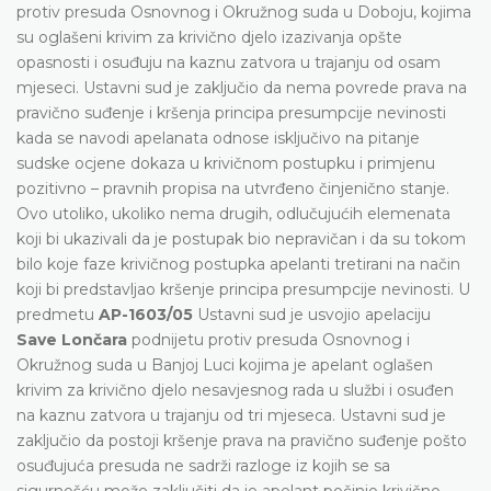
protiv presuda Osnovnog i Okružnog suda u Doboju, kojima
su oglašeni krivim za krivično djelo izazivanja opšte
opasnosti i osuđuju na kaznu zatvora u trajanju od osam
mjeseci. Ustavni sud je zaključio da nema povrede prava na
pravično suđenje i kršenja principa presumpcije nevinosti
kada se navodi apelanata odnose isključivo na pitanje
sudske ocjene dokaza u krivičnom postupku i primjenu
pozitivno – pravnih propisa na utvrđeno činjenično stanje.
Ovo utoliko, ukoliko nema drugih, odlučujućih elemenata
koji bi ukazivali da je postupak bio nepravičan i da su tokom
bilo koje faze krivičnog postupka apelanti tretirani na način
koji bi predstavljao kršenje principa presumpcije nevinosti. U
predmetu
AP-1603/05
Ustavni sud je usvojio apelaciju
Save Lončara
podnijetu protiv presuda Osnovnog i
Okružnog suda u Banjoj Luci kojima je apelant oglašen
krivim za krivično djelo nesavjesnog rada u službi i osuđen
na kaznu zatvora u trajanju od tri mjeseca. Ustavni sud je
zaključio da postoji kršenje prava na pravično suđenje pošto
osuđujuća presuda ne sadrži razloge iz kojih se sa
sigurnošću može zaključiti da je apelant počinio krivično