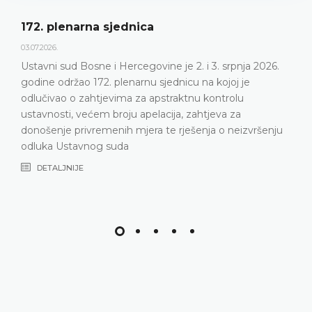
172. plenarna sjednica
03.07.2026.
Ustavni sud Bosne i Hercegovine je 2. i 3. srpnja 2026.
godine održao 172. plenarnu sjednicu na kojoj je
odlučivao o zahtjevima za apstraktnu kontrolu
ustavnosti, većem broju apelacija, zahtjeva za
donošenje privremenih mjera te rješenja o neizvršenju
odluka Ustavnog suda
DETALJNIJE