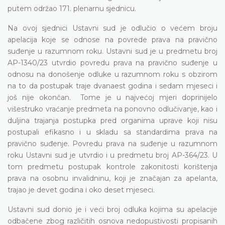
putem održao 171. plenarnu sjednicu.
Na ovoj sjednici Ustavni sud je odlučio o većem broju
apelacija koje se odnose na povrede prava na pravično
suđenje u razumnom roku. Ustavni sud je u predmetu broj
AP-1340/23 utvrdio povredu prava na pravično suđenje u
odnosu na donošenje odluke u razumnom roku s obzirom
na to da postupak traje dvanaest godina i sedam mjeseci i
još nije okončan. Tome je u najvećoj mjeri doprinijelo
višestruko vraćanje predmeta na ponovno odlučivanje, kao i
duljina trajanja postupka pred organima uprave koji nisu
postupali efikasno i u skladu sa standardima prava na
pravično suđenje. Povredu prava na suđenje u razumnom
roku Ustavni sud je utvrdio i u predmetu broj AP-364/23. U
tom predmetu postupak kontrole zakonitosti korištenja
prava na osobnu invalidninu, koji je značajan za apelanta,
trajao je devet godina i oko deset mjeseci.
Ustavni sud donio je i veći broj odluka kojima su apelacije
odbačene zbog različitih osnova nedopustivosti propisanih