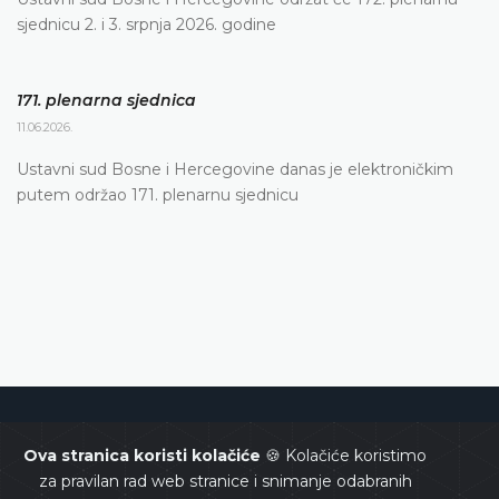
sjednicu 2. i 3. srpnja 2026. godine
171. plenarna sjednica
11.06.2026.
Ustavni sud Bosne i Hercegovine danas je elektroničkim
putem održao 171. plenarnu sjednicu
Ustavni sud Bosne i Hercegovine
Ova stranica koristi kolačiće
🍪 Kolačiće koristimo
za pravilan rad web stranice i snimanje odabranih