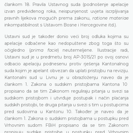
člankom 18. Pravila Ustavnog suda (podnošenje apelacije
izvan predviđenog roka, neispunjenost uvjeta iscrpljivanja
pravnih lijekova mogućih prema zakonu,
ratione materiae
inkompatibilnost s Ustavom Bosne i Hercegovine itd.).
Ustavni sud je također donio veći broj odluka kojima su
apelacije odbačene kao nedopuštene zbog toga što su
očigledno (
prima facie
) neutemeljene. Ilustracije radi,
Ustavni sud je u predmetu broj AP-3015/21 po ovoj osnovi
odbacio apelaciju podnesenu protiv rješenja Kantonalnog
suda kojim je apelant obvezan da uplati pristojbu na reviziju.
Kantonalni sud u Livnu je u obrazloženju naveo da je
člankom 1. Zakona o sudskim pristojbama Kantona 10
propisano da se tim Zakonom reguliraju pitanja u svezi sa
sudskom pristojbom i utvrđuje postupak i način plaćanja
sudskih pristojbi, te druga pitanja u svezi s tim u postupcima
pred sudovima u Kantonu 10. Također je naveo da je
člankom 1. Zakona o sudskim pristojbama u postupku pred
Vrhovnim sudom FBiH propisano da se tim Zakonom
propisuju sudske pristojbe u postupku pred Vrhovnim