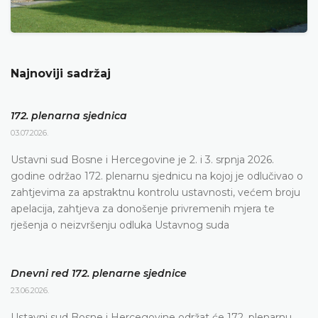
Najnoviji sadržaj
172. plenarna sjednica
03.07.2026.
Ustavni sud Bosne i Hercegovine je 2. i 3. srpnja 2026.
godine održao 172. plenarnu sjednicu na kojoj je odlučivao o
zahtjevima za apstraktnu kontrolu ustavnosti, većem broju
apelacija, zahtjeva za donošenje privremenih mjera te
rješenja o neizvršenju odluka Ustavnog suda
Dnevni red 172. plenarne sjednice
23.06.2026.
Ustavni sud Bosne i Hercegovine održat će 172. plenarnu