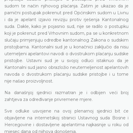
sudom te način njihovog plaćanja. Zatim je ukazao da je
parnični postupak pokrenut pred Općinskim sudom u Livnu
i da je apelant izjavio reviziju protiv rješenja Kantonalnog
suda. Dakle, kako je pojasnio sud, nije se radilo o postupku
koji je pokrenut pred Vrhovnim sudom, pa se u konkretnom
slučaju primjenjuju odredbe kantonalnog Zakona o sudskim
pristojbama. Kantonalni sud je u konačnici zaključio da nisu
utemeljeni apelantovi navodi o dvostrukom plaćanju sudske
pristojbe. Ustavni sud je u svojoj odluci istaknuo da je
Kantonalni sud jasno obrazložio neutemeljenost apelantovih
navoda o dvostrukom plaćanju sudske pristojbe i u tome
nije našao proizvoljnost.
Na današnjoj sjednici razmatran je i odbijen veći broj
zahtjeva za određivanje privremene mjere.
Sve odluke usvojene na ovoj plenarnoj sjednici bit će
objavljene na internetskoj stranici Ustavnog suda Bosne i
Hercegovine i dostavljene apelantima najkasnije u roku od
mjesec dana od njihova donošenja.