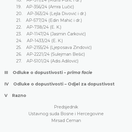
19. AP-356/24 (Amra Lučić)
20. AP-363/24 (Lejla Divović i dr.)
21. AP-577/24 (Edin Mahić i dr.)
22. AP-738/24 (E. K.)
23. AP-1147/24 (Jasmin Čarković)
24. AP-1433/24 (E. K.)
25. AP-2155/24 (Ljeposava Zindović)
26. AP-2221/24 (Sulejman Bešić)
27. AP-5101/24 (Adis Adilović)
III Odluke o dopustivosti –
prima facie
IV Odluke o dopustivosti – Odjel za dopustivost
V Razno
Predsjednik
Ustavnog suda Bosne i Hercegovine
Mirsad Ćeman