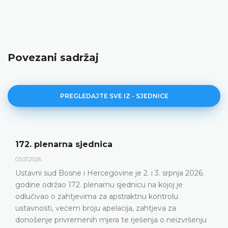
Povezani sadržaj
PREGLEDAJTE SVE IZ - SJEDNICE
Dnevni red 172. plenar
23.06.2026.
ne je 2. i 3. srpnja 2026.
Ustavni sud Bosne i Hercego
jednicu na kojoj je
plenarnu sjednicu 2. i 3. srp
straktnu kontrolu
DETALJNIJE
cija, zahtjeva za
te rješenja o neizvršenju