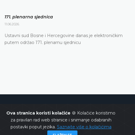
171. plenarna sjednica
11.06.2026.
Ustavni sud Bosne i Hercegovine danas je elektroničkim
putem održao 171. plenarnu sjednicu
Ustavni sud Bosne i Hercegovine
Ova stranica koristi kolačiće
🍪 Kolačiće koristimo
za pravilan rad web stranice i snimanje odabranih
postavki poput jezika.
Saznajte više o kolačićima