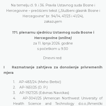
Na temelju čl. 9. i 36. Pravila Ustavnog suda Bosne i
Hercegovine – prečišćeni tekst („Službeni glasnik Bosne i
Hercegovine“ br. 94/14, 47/23 i 41/24),
zakazujem
171. plenarnu sjednicu Ustavnog suda Bosne i
Hercegovine (
online)
za 11. lipnja 2026. godine
s početkom u 9:30
Dnevni red:
I Razmatranje zahtjeva za donošenje privremenih
mjera
1. AP-483/24 (Meho Berbić)
2. AP-1651/25 (D. P.)
3. AP-1927/25 (Edvinas Navickas)
4. AP-3041/25 (American Northwest University of
Health Science and Technology d.o.o./Američki