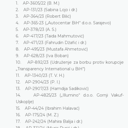
1. AP-3605/22 (B. M.)
2. AP-131/23 (Sabina Lojo i dr.)
3. AP-364/23 (Robert Bilić)
4. AP-365-23 („Autocentar BiH“ d.o.o. Sarajevo)
5. AP-378/23 (A. S.)
6. AP-417/23 (Taida Mahmutović)
7. AP-471/23 (Fahrudin Džafić i dr.)
8. AP-495/23 (Mustafa Ahmetović)
9. AP-628/23 (Iva Boban)
10. AP-892/23 (Udruženje za borbu protiv korupcije
„Transparency International u BiH“)
11. AP-1340/23 (T. V. H.)
12. AP-2904/23 (P. I.)
13. AP-2907/23 (Hamdija Sadiković)
14. AP-4825/23 („Illumino“ d.o.o. Gornji Vakuf-
Uskoplje)
15. AP-44/24 (Ibrahim Halavać)
16. AP-175/24 (M. Z.)
17. AP-242/24 (Mahira Balija i dr.)
18. AP-311/24 (Muris Purić i dr.)