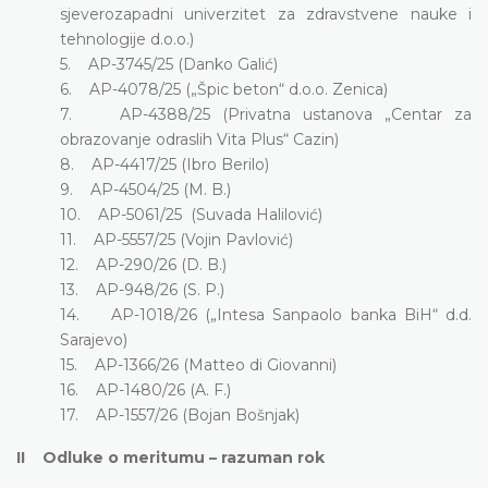
sjeverozapadni univerzitet za zdravstvene nauke i
tehnologije d.o.o.)
5. AP-3745/25 (Danko Galić)
6. AP-4078/25 („Špic beton“ d.o.o. Zenica)
7. AP-4388/25 (Privatna ustanova „Centar za
obrazovanje odraslih Vita Plus“ Cazin)
8. AP-4417/25 (Ibro Berilo)
9. AP-4504/25 (M. B.)
10. AP-5061/25 (Suvada Halilović)
11. AP-5557/25 (Vojin Pavlović)
12. AP-290/26 (D. B.)
13. AP-948/26 (S. P.)
14. AP-1018/26 („Intesa Sanpaolo banka BiH“ d.d.
Sarajevo)
15. AP-1366/26 (Matteo di Giovanni)
16. AP-1480/26 (A. F.)
17. AP-1557/26 (Bojan Bošnjak)
II Odluke o meritumu – razuman rok