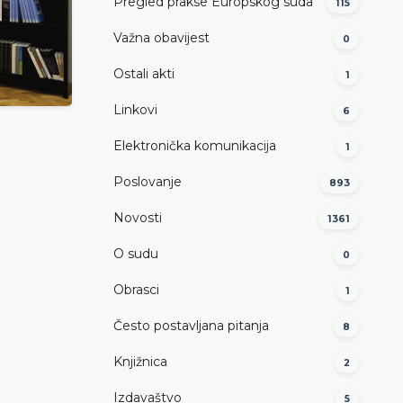
Pregled prakse Europskog suda
115
Važna obavijest
0
Ostali akti
1
Linkovi
6
Elektronička komunikacija
1
Poslovanje
893
Novosti
1361
O sudu
0
Obrasci
1
Često postavljana pitanja
8
Knjižnica
2
Izdavaštvo
5