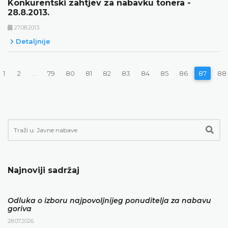
Konkurentski zahtjev za nabavku tonera -
28.8.2013.
27.08.2013.
Detaljnije
1
2
...
79
80
81
82
83
84
85
86
87
88
Najnoviji sadržaj
Odluka o izboru najpovoljnijeg ponuditelja za nabavu
goriva
28.07.2026.