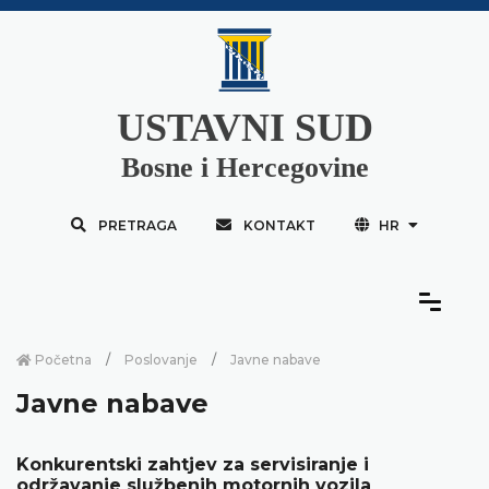
USTAVNI SUD
Bosne i Hercegovine
PRETRAGA
KONTAKT
HR
Početna
Poslovanje
Javne nabave
Javne nabave
Konkurentski zahtjev za servisiranje i
održavanje službenih motornih vozila