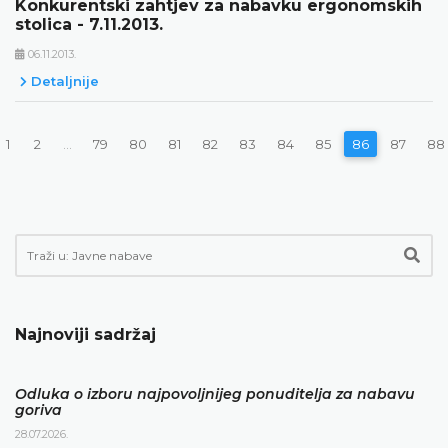
Konkurentski zahtjev za nabavku ergonomskih
stolica - 7.11.2013.
06.11.2013.
Detaljnije
1
2
...
79
80
81
82
83
84
85
86
87
88
Najnoviji sadržaj
Odluka o izboru najpovoljnijeg ponuditelja za nabavu
goriva
28.07.2026.