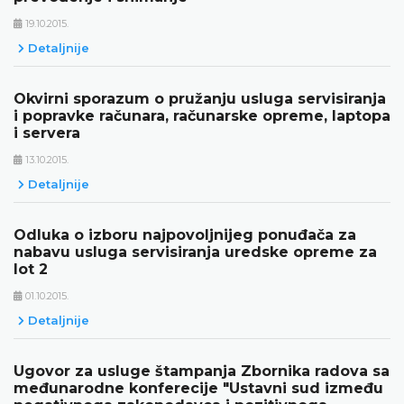
19.10.2015.
Detaljnije
Okvirni sporazum o pružanju usluga servisiranja
i popravke računara, računarske opreme, laptopa
i servera
13.10.2015.
Detaljnije
Odluka o izboru najpovoljnijeg ponuđača za
nabavu usluga servisiranja uredske opreme za
lot 2
01.10.2015.
Detaljnije
Ugovor za usluge štampanja Zbornika radova sa
međunarodne konferecije "Ustavni sud između