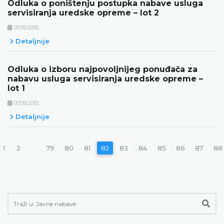
Odluka o poništenju postupka nabave usluga
servisiranja uredske opreme – lot 2
07.09.2015.
Detaljnije
Odluka o izboru najpovoljnijeg ponuđača za
nabavu usluga servisiranja uredske opreme –
lot 1
07.09.2015.
Detaljnije
1
2
...
79
80
81
82
83
84
85
86
87
88