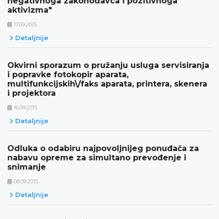
negativnoga zakonodavca i pozitivnoga
aktivizma"
17.09.2015.
Detaljnije
Okvirni sporazum o pružanju usluga servisiranja
i popravke fotokopir aparata,
multifunkcijskih\/faks aparata, printera, skenera
i projektora
16.09.2015.
Detaljnije
Odluka o odabiru najpovoljnijeg ponuđača za
nabavu opreme za simultano prevođenje i
snimanje
08.09.2015.
Detaljnije