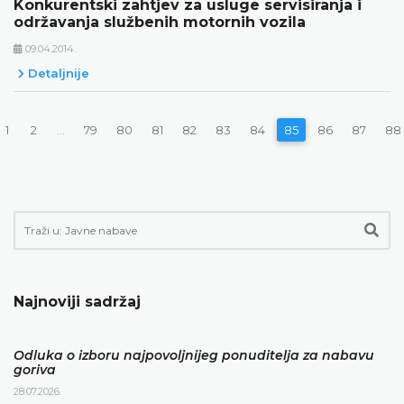
Konkurentski zahtjev za usluge servisiranja i
održavanja službenih motornih vozila
09.04.2014.
Detaljnije
1
2
...
79
80
81
82
83
84
85
86
87
88
Najnoviji sadržaj
Odluka o izboru najpovoljnijeg ponuditelja za nabavu
goriva
28.07.2026.