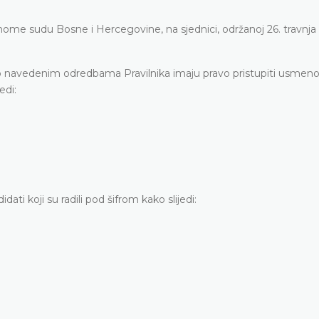
nome sudu Bosne i Hercegovine, na sjednici, održanoj 26. travnja
adno navedenim odredbama Pravilnika imaju pravo pristupiti usmen
edi:
dati koji su radili pod šifrom kako slijedi: