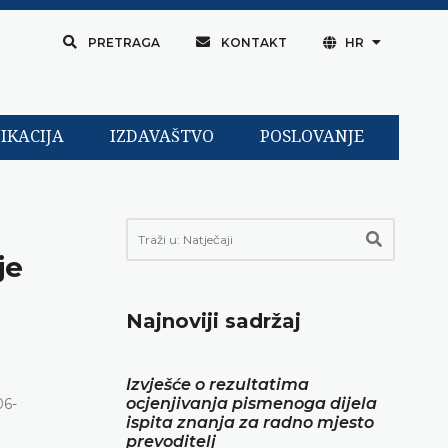
PRETRAGA
KONTAKT
HR
IKACIJA
IZDAVAŠTVO
POSLOVANJE
je
Najnoviji sadržaj
Izvješće o rezultatima
ocjenjivanja pismenoga dijela
06-
ispita znanja za radno mjesto
prevoditelj