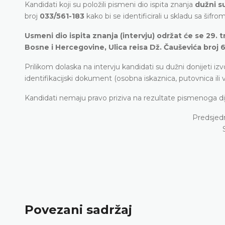
Kandidati koji su položili pismeni dio ispita znanja
dužni s
broj
033/561-183
kako bi se identificirali u skladu sa šifro
Usmeni dio ispita znanja (intervju) održat će se 29.
Bosne i Hercegovine, Ulica reisa Dž. Čauševića broj 6/
Prilikom dolaska na intervju kandidati su dužni donijeti izv
identifikacijski dokument (osobna iskaznica, putovnica ili
Kandidati nemaju pravo priziva na rezultate pismenoga dije
Predsjedn
Povezani sadržaj