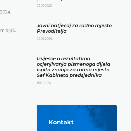
29.07.2026.
 2024.
Javni natječaj za radno mjesto
om dijelu
Prevoditelja
22.06.2026.
Izvješće o rezultatima
ocjenjivanja pismenoga dijela
ispita znanja za radno mjesto
Šef Kabineta predsjednika
15.01.2026.
Kontakt