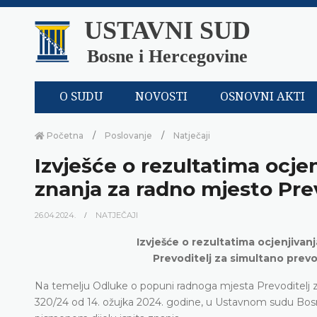
USTAVNI SUD
Bosne i Hercegovine
O SUDU
NOVOSTI
OSNOVNI AKTI
Početna
Poslovanje
Natječaji
Izvješće o rezultatima ocje
znanja za radno mjesto Pre
26.04.2024.
NATJEČAJI
Izvješće o rezultatima ocjenjivan
Prevoditelj za simultano pre
Na temelju Odluke o popuni radnoga mjesta Prevoditelj z
320/24 od 14. ožujka 2024. godine, u Ustavnom sudu Bosne 