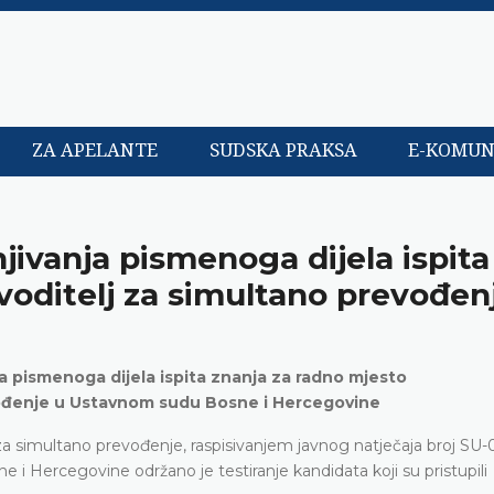
ZA APELANTE
SUDSKA PRAKSA
E-KOMUN
njivanja pismenoga dijela ispita
voditelj za simultano prevođen
ja pismenoga dijela ispita znanja za radno mjesto
vođenje u Ustavnom sudu Bosne i Hercegovine
a simultano prevođenje, raspisivanjem javnog natječaja broj SU-
i Hercegovine održano je testiranje kandidata koji su pristupili