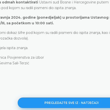
u odmah kontaktirati
Ustavni sud Bosne i Hercegovine putem 
m pod kojom su radili pismeni dio ispita znanja.
 travnja 2024. godine (ponedjeljak) u prostorijama Ustavnog
III, sa početkom u 10:00 sati.
orni dokaz šifre pod kojom su radili pismeni dio ispita znanja, kao 
 vozačka dozvola).
la ispita znanja.
ica Povjerenstva za izbor
Sevima Sali-Terzić
PREGLEDAJTE SVE IZ - NATJEČAJI