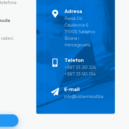
telefona
Adresa
Reisa Dž.
 suda
Čauševića 6
71000 Sarajevo
i važeći
Bosna i
Hercegovina
Telefon
+387 33 251 226
+387 33 561 134
E-mail
info@ustavnisud.ba