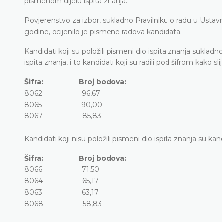
pismenom dijelu ispita znanja.
Povjerenstvo za izbor, sukladno Pravilniku o radu u Ustav
godine, ocijenilo je pismene radova kandidata.
Kandidati koji su položili pismeni dio ispita znanja sukl
ispita znanja, i to kandidati koji su radili pod šifrom kako slij
Šifra: Broj bodova:
8062 96,67
8065 90,00
8067 85,83
Kandidati koji nisu položili pismeni dio ispita znanja su kandi
Šifra: Broj bodova:
8066 71,50
8064 65,17
8063 63,17
8068 58,83