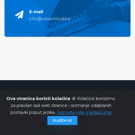
E-mail
info@ustavnisud.ba
Ustavni sud Bosne i Hercegovine
Ova stranica koristi kolačiće
🍪 Kolačiće koristimo
za pravilan rad web stranice i snimanje odabranih
postavki poput jezika.
Saznajte više o kolačićima
SLAŽEM SE
Copyrights @ 2026
Ustavni sud BiH
Sva prava zadržana.