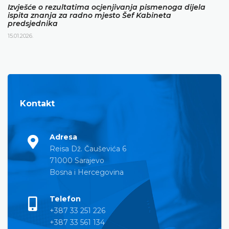
Izvješće o rezultatima ocjenjivanja pismenoga dijela
ispita znanja za radno mjesto Šef Kabineta
predsjednika
15.01.2026.
Kontakt
Adresa
Reisa Dž. Čauševića 6
71000 Sarajevo
Bosna i Hercegovina
Telefon
+387 33 251 226
+387 33 561 134