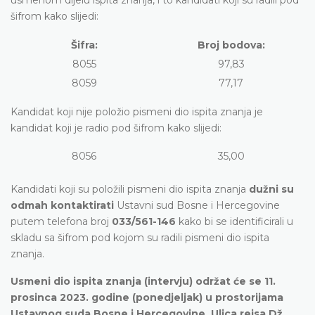
šifrom kako slijedi:
Šifra:
Broj bodova:
8055
97,83
8059
77,17
Kandidat koji nije položio pismeni dio ispita znanja je
kandidat koji je radio pod šifrom kako slijedi:
8056
35,00
Kandidati koji su položili pismeni dio ispita znanja
dužni su
odmah kontaktirati
Ustavni sud Bosne i Hercegovine
putem telefona broj
033/561-146
kako bi se identificirali u
skladu sa šifrom pod kojom su radili pismeni dio ispita
znanja.
Usmeni dio ispita znanja (intervju) održat će se 11.
prosinca 2023. godine (ponedjeljak) u prostorijama
Ustavnog suda Bosne i Hercegovine, Ulica reisa Dž.