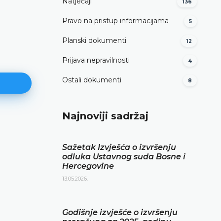
Natječaji
136
Pravo na pristup informacijama
5
Planski dokumenti
12
Prijava nepravilnosti
4
Ostali dokumenti
8
Najnoviji sadržaj
Izvješće o obavljenoj financijsk
reviziji za 2024. godinu
Sažetak Izvješća o izvršenju
odluka Ustavnog suda Bosne i
DETALJNIJE
Hercegovine
13.05.2026.
Godišnje izvješće o izvršenju