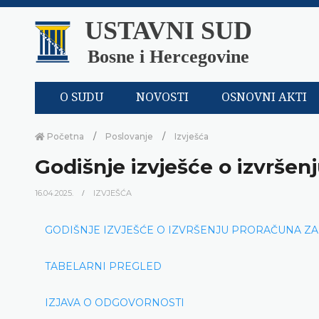
USTAVNI SUD
Bosne i Hercegovine
O SUDU
NOVOSTI
OSNOVNI AKTI
Početna
Poslovanje
Izvješća
Godišnje izvješće o izvršen
16.04.2025.
IZVJEŠĆA
GODIŠNJE IZVJEŠĆE O IZVRŠENJU PRORAČUNA ZA
TABELARNI PREGLED
IZJAVA O ODGOVORNOSTI