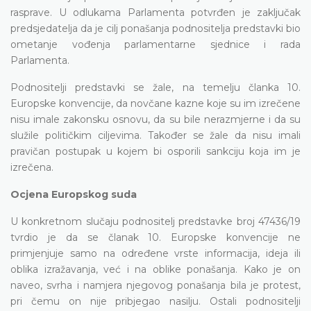
rasprave. U odlukama Parlamenta potvrđen je zaključak
predsjedatelja da je cilj ponašanja podnositelja predstavki bio
ometanje vođenja parlamentarne sjednice i rada
Parlamenta.
Podnositelji predstavki se žale, na temelju članka 10.
Europske konvencije, da novčane kazne koje su im izrečene
nisu imale zakonsku osnovu, da su bile nerazmjerne i da su
služile političkim ciljevima. Također se žale da nisu imali
pravičan postupak u kojem bi osporili sankciju koja im je
izrečena.
Ocjena Europskog suda
U konkretnom slučaju podnositelj predstavke broj 47436/19
tvrdio je da se članak 10. Europske konvencije ne
primjenjuje samo na određene vrste informacija, ideja ili
oblika izražavanja, već i na oblike ponašanja. Kako je on
naveo, svrha i namjera njegovog ponašanja bila je protest,
pri čemu on nije pribjegao nasilju. Ostali podnositelji