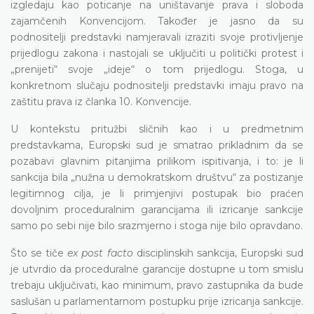
izgledaju kao poticanje na uništavanje prava i sloboda
zajamčenih Konvencijom. Također je jasno da su
podnositelji predstavki namjeravali izraziti svoje protivljenje
prijedlogu zakona i nastojali se uključiti u politički protest i
„prenijeti“ svoje „ideje“ o tom prijedlogu. Stoga, u
konkretnom slučaju podnositelji predstavki imaju pravo na
zaštitu prava iz članka 10. Konvencije.
U kontekstu pritužbi sličnih kao i u predmetnim
predstavkama, Europski sud je smatrao prikladnim da se
pozabavi glavnim pitanjima prilikom ispitivanja, i to: je li
sankcija bila „nužna u demokratskom društvu“ za postizanje
legitimnog cilja, je li primjenjivi postupak bio praćen
dovoljnim proceduralnim garancijama ili izricanje sankcije
samo po sebi nije bilo srazmjerno i stoga nije bilo opravdano.
Što se tiče
ex post facto
disciplinskih sankcija, Europski sud
je utvrdio da proceduralne garancije dostupne u tom smislu
trebaju uključivati, kao minimum, pravo zastupnika da bude
saslušan u parlamentarnom postupku prije izricanja sankcije.