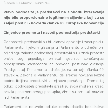
ČLANAK 10. EUROPSKE KONVENCIJE
Pravo podnositelja predstavki na slobodu izražavanja
nije bilo proporcionalno legitimnim ciljevima koji su se
željeli postići • Povreda članka 10. Europske konvencije
Činjenice predmeta i navodi podnositelja predstavki
Podnositelji predstavki su bili članovi opozicije i zastupnici u
Parlamentu. Tijekom glasanja u Parlamentu o određenom
prijedlogu zakona podnositelji predstavki su u znak protesta
protiv tog prijedloga ometali sjednicu sprečavajući
predsjednika Parlamenta da provede postupak glasanja.
Predsjedatelj Parlamenta odlučio je, na temelju članka 49.
stavak 4. Zakona o Parlamentu, da izrekne novčane kazne
podnositeljima predstavki za njihovo ponašanje. Prema toj
odluci, podnositelji predstavki izrazili su svoja mišljenja kršeći
pravila parlamentarnog postupka, čime su ometali pravilan
rad Parlamenta.
Parlament je potvrdio odluke predsjedatelja bez ikakve