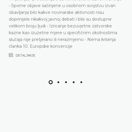
ne u osobnom svojstvu izvan
bezobzirno omalovažava
inarske aktivnosti nisu
službenika • Nema elemen
oj debati i bile su dostupne
satire i nema naznaka da j
icanje bezuvjetne zatvorske
kakvoj stilskoj, retoričkoj 
re u specifičnim okolnostima
širenje videa • Domaći su
li nerazmjerno • Nema kršenja
proporcionalnosti • Nem
vencije
konvencije
DETALJNIJE