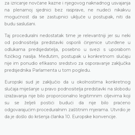
za izricanje novčane kazne i njegovog naknadnog usvajanja
na plenarnoj sjednici bez rasprave, ne nudeći nikakvu
mogućnost da se zastupnici uključe u postupak, niti da
budu saslušani.
Taj proceduralni nedostatak time je relevantniji jer su neki
od podnositelja predstavki osporili činjenice utvrđene u
odlukama predsjedatelja, posebno u svezi s uporabom
fizičkog nasilja. Međutim, postupak u konkretnom slučaju
nije im ponudio efikasno sredstvo za osporavanje zaključka
predsjednika Parlamenta u tom pogledu.
Europski sud je zaključio da u okolnostima konkretnog
slučaja miješanje u pravo podnositelja predstavki na slobodu
izražavanja nije bilo proporcionalno legitimnim ciljevima koji
su se željeli postići budući da nije bilo praćeno
odgovarajućim proceduralnim zaštitnim mjerama. Utvrdio je
da je došlo do kršenja članka 10. Europske konvencije.