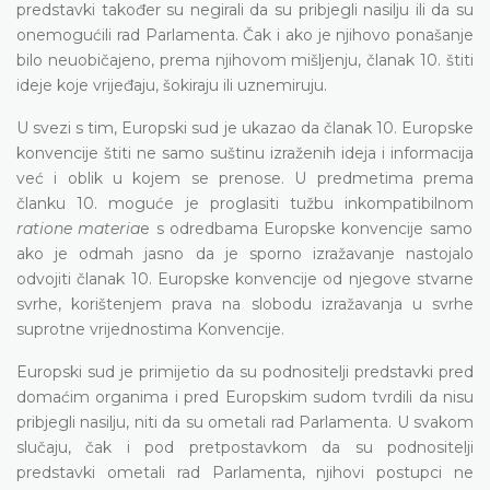
predstavki također su negirali da su pribjegli nasilju ili da su
onemogućili rad Parlamenta. Čak i ako je njihovo ponašanje
bilo neuobičajeno, prema njihovom mišljenju, članak 10. štiti
ideje koje vrijeđaju, šokiraju ili uznemiruju.
U svezi s tim, Europski sud je ukazao da članak 10. Europske
konvencije štiti ne samo suštinu izraženih ideja i informacija
već i oblik u kojem se prenose. U predmetima prema
članku 10. moguće je proglasiti tužbu inkompatibilnom
ratione materia
e s odredbama Europske konvencije samo
ako je odmah jasno da je sporno izražavanje nastojalo
odvojiti članak 10. Europske konvencije od njegove stvarne
svrhe, korištenjem prava na slobodu izražavanja u svrhe
suprotne vrijednostima Konvencije.
Europski sud je primijetio da su podnositelji predstavki pred
domaćim organima i pred Europskim sudom tvrdili da nisu
pribjegli nasilju, niti da su ometali rad Parlamenta. U svakom
slučaju, čak i pod pretpostavkom da su podnositelji
predstavki ometali rad Parlamenta, njihovi postupci ne