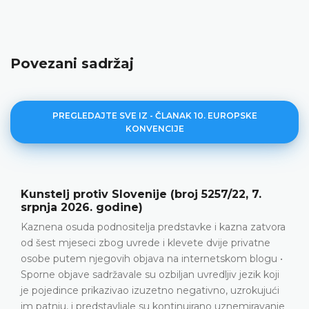
Povezani sadržaj
PREGLEDAJTE SVE IZ - ČLANAK 10. EUROPSKE
KONVENCIJE
enije (broj 5257/22, 7.
Miladze protiv Gruzi
)
svibnja 2026. godin
lja predstavke i kazna zatvora
Razmjerna prekršajna os
ede i klevete dvije privatne
podnositelju predstavke 
bjava na internetskom blogu •
koji sadrži izuzetno gru
su ozbiljan uvredljiv jezik koji
upućene prepoznatljivim
izuzetno negativno, uzrokujući
kontekstu javne debate 
le su kontinuirano uznemiravanje
Grubi verbalni napadi u