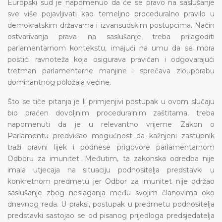
Europski sud je napomenuo da će se pravo na saslušanje
sve više pojavljivati kao temeljno proceduralno pravilo u
demokratskim državama i izvansudskim postupcima. Način
ostvarivanja prava na saslušanje treba prilagoditi
parlamentarnom kontekstu, imajući na umu da se mora
postići ravnoteža koja osigurava pravičan i odgovarajući
tretman parlamentarne manjine i sprečava zlouporabu
dominantnog položaja većine.
Što se tiče pitanja je li primjenjivi postupak u ovom slučaju
bio praćen dovoljnim proceduralnim zaštitama, treba
napomenuti da je u relevantno vrijeme Zakon o
Parlamentu predviđao mogućnost da kažnjeni zastupnik
traži pravni lijek i podnese prigovore parlamentarnom
Odboru za imunitet. Međutim, ta zakonska odredba nije
imala utjecaja na situaciju podnositelja predstavki u
konkretnom predmetu jer Odbor za imunitet nije održao
saslušanje zbog neslaganja među svojim članovima oko
dnevnog reda. U praksi, postupak u predmetu podnositelja
predstavki sastojao se od pisanog prijedloga predsjedatelja