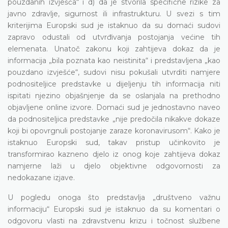
pouzdanih izvješća“ i d) da je stvorila specifične rizike za
javno zdravlje, sigurnost ili infrastrukturu. U svezi s tim
kriterijima Europski sud je istaknuo da su domaći sudovi
zapravo odustali od utvrđivanja postojanja većine tih
elemenata. Unatoč zakonu koji zahtijeva dokaz da je
informacija „bila poznata kao neistinita“ i predstavljena „kao
pouzdano izvješće“, sudovi nisu pokušali utvrditi namjere
podnositeljice predstavke u dijeljenju tih informacija niti
ispitati njezino objašnjenje da se oslanjala na prethodno
objavljene online izvore. Domaći sud je jednostavno naveo
da podnositeljica predstavke „nije predočila nikakve dokaze
koji bi opovrgnuli postojanje zaraze koronavirusom“. Kako je
istaknuo Europski sud, takav pristup učinkovito je
transformirao kazneno djelo iz onog koje zahtijeva dokaz
namjerne laži u djelo objektivne odgovornosti za
nedokazane izjave.
U pogledu onoga što predstavlja „društveno važnu
informaciju“ Europski sud je istaknuo da su komentari o
odgovoru vlasti na zdravstvenu krizu i točnost službene