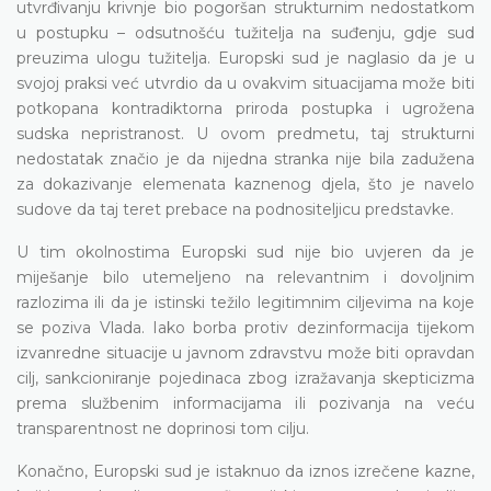
utvrđivanju krivnje bio pogoršan strukturnim nedostatkom
u postupku – odsutnošću tužitelja na suđenju, gdje sud
preuzima ulogu tužitelja. Europski sud je naglasio da je u
svojoj praksi već utvrdio da u ovakvim situacijama može biti
potkopana kontradiktorna priroda postupka i ugrožena
sudska nepristranost. U ovom predmetu, taj strukturni
nedostatak značio je da nijedna stranka nije bila zadužena
za dokazivanje elemenata kaznenog djela, što je navelo
sudove da taj teret prebace na podnositeljicu predstavke.
U tim okolnostima Europski sud nije bio uvjeren da je
miješanje bilo utemeljeno na relevantnim i dovoljnim
razlozima ili da je istinski težilo legitimnim ciljevima na koje
se poziva Vlada. Iako borba protiv dezinformacija tijekom
izvanredne situacije u javnom zdravstvu može biti opravdan
cilj, sankcioniranje pojedinaca zbog izražavanja skepticizma
prema službenim informacijama ili pozivanja na veću
transparentnost ne doprinosi tom cilju.
Konačno, Europski sud je istaknuo da iznos izrečene kazne,