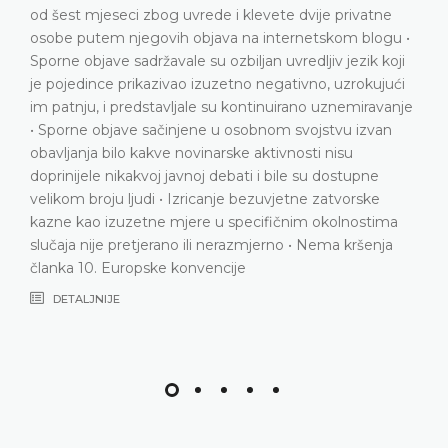
i klevete dvije privatne
podnositelju predstavke zbog
a na internetskom blogu •
koji sadrži izuzetno grube i 
biljan uvredljiv jezik koji
upućene prepoznatljivim jav
etno negativno, uzrokujući
kontekstu javne debate o ref
 kontinuirano uznemiravanje
Grubi verbalni napadi usmje
 osobnom svojstvu izvan
bezobzirno omalovažavanje 
ske aktivnosti nisu
službenika • Nema elemenata 
bati i bile su dostupne
satire i nema naznaka da je ko
je bezuvjetne zatvorske
kakvoj stilskoj, retoričkoj ili k
specifičnim okolnostima
širenje videa • Domaći sudovi
erazmjerno • Nema kršenja
proporcionalnosti • Nema krš
ije
konvencije
DETALJNIJE