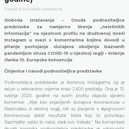
ČLANAK 10. EUROPSKE KONVENCIJE
Sloboda izražavanja • Osuda podnositeljice
predstavke za namjerno širenje „neistinitih
informacija“ na njezinom profilu na društvenoj mreži
Instagram u svezi s komentarima kojima dovodi u
pitanje postojanje slučajeva oboljenja izazvanih
pandemijom virusa COVID-19 u njezinoj regiji • Kršenje
članka 10. Europske konvencije
Činjenice i navodi podnositeljice predstavke
Podnositeljica predstavke je korisnica Instagrama čiji je
račun u relevantno vrijeme imao 2.600 pratitelja. Ona je 13.
svibnja 2020. godine na svom profilu objavila sljedeći
komentar: „Nije bilo prijavljenih slučajeva koronavirusa u
Krasnodaru ili okolnoj regiji, niti su pacijenti s dijagnozom
koronavirusa dobili rezultate testa koji to potvrđuju.
Razmislite zašto bi našoj vladi ovo trebalo.“ Na komentare
drugih korisnika podnositeljica predstavke je odgovorila: