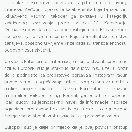
statistike nesumnjivo povezani s pitanjima od javnog
interesa. Međutim, upravo ta karakteristika koja taj izraz čini
„društveno važnim“ također ga svrstava u kategoriju
zaštićenog izražavanja prema članku 10. Konvencije.
Domaći sudovi kaznili su podnositeljicu predstavke zbog
sudjelovanja u vrsti rasprave koju demokratsko društvo
zahtijeva, posebno u vrijeme krize kada su transparentnost i
odgovornost najvažniji.
U svezi s kriterijem da informacije moraju stvarati specifične
rizike, Europski sud je istaknuo da sudovi nisu uzeli u obzir
da je podnositeljica predstavke održavala Instagram račun
prvenstveno za oglašavanje usluga svog salona za nokte s
malim brojem pratitelja. Njezin komentar je izazvao
minimalne reakcije i drugi korisnik ga je odmah osporio.
Ipak, sudovi su jednostavno naveli da informacije nadilaze
ograničen broj osoba bez ispitivanja može li to ograničeno
širenje realno stvoriti vrstu rizika koju je predviđao zakon.
Europski sud je dalje primijetio da je ovaj površan pristup