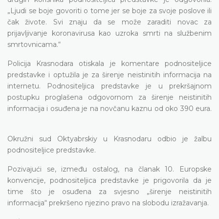
„Ljudi se boje govoriti o tome jer se boje za svoje poslove ili
čak živote. Svi znaju da se može zaraditi novac za
prijavljivanje koronavirusa kao uzroka smrti na službenim
smrtovnicama.“
Policija Krasnodara otiskala je komentare podnositeljice
predstavke i optužila je za širenje neistinitih informacija na
internetu. Podnositeljica predstavke je u prekršajnom
postupku proglašena odgovornom za širenje neistinitih
informacija i osuđena je na novčanu kaznu od oko 390 eura.
Okružni sud Oktyabrskiy u Krasnodaru odbio je žalbu
podnositeljice predstavke.
Pozivajući se, između ostalog, na članak 10. Europske
konvencije, podnositeljica predstavke je prigovorila da je
time što je osuđena za svjesno „širenje neistinitih
informacija“ prekršeno njezino pravo na slobodu izražavanja.