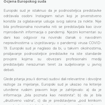
Ocjena Europskog suda
Europski sud je istaknuo da je podnositeljica predstavke
održavala osobni Instagram račun koji je prvenstveno
koristila za oglašavanje usluga svog salona za nokte. Nije
bila profesionalna novinarka niti se predstavljala kao izvor
mjerodavnih informacija o pandemiji. Njezini komentari su
dani kao odgovor na novinski članak o navodnim
nepravilnostima u izvještavanju o pandemiji virusa COVID-
19. Europski sud je naglasio da bi, u takvim okolnostima,
prisiljavanje podnositeljice predstavke na iste standarde
provjere kojima su obvezani profesionalni mediji
predstavljalo nerazuman teret za sudjelovanje u javnoj
debati.
Glede pitanja jesu li domaći sudovi dali relevantne i dovoljne
razloge za miješanje, Europski sud je ukazao na kriterije
utvrđene ruskim pravom koje je zahtijevalo: a) da je
informacija „bila poznata kao neistinita“; b) da je bila
„društveno važna“, c) da je predstavljena „pod krinkom