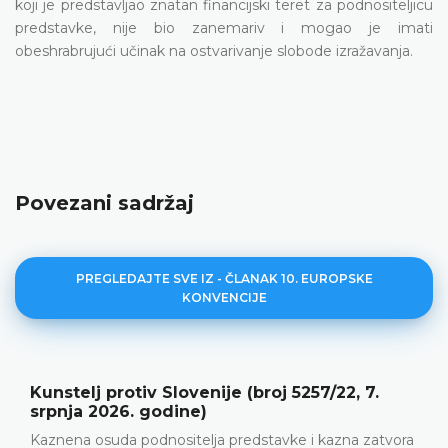
koji je predstavljao znatan financijski teret za podnositeljicu
predstavke, nije bio zanemariv i mogao je imati
obeshrabrujući učinak na ostvarivanje slobode izražavanja.
Povezani sadržaj
PREGLEDAJTE SVE IZ - ČLANAK 10. EUROPSKE
KONVENCIJE
e (broj 5257/22, 7.
Miladze protiv Gruzije (
svibnja 2026. godine)
predstavke i kazna zatvora
Razmjerna prekršajna osuda 