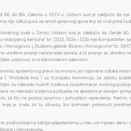
 86. do 86i. Zakona o VSTV-u, Ustavni sud je zaključio da nije
jena nije odlučujuća za ishod upravnog spora koji se vodi pred S
nalnog suda u Zenici, Ustavni sud je zaključio da članak 60. 
bojskog kantona“ br. 12/22, 15/24 i 5/25) nije kompatibilan sa čl
i Hercegovini („Službeni glasnik Bosne i Hercegovine“ br. 59/07
jime uređeno pitanje načina rada senata, a to pitanje se, shodno
olske ustanove, a ne kantonalnim zakonom.
ovredu apelantovog prava na imovinu jer osporena odluka redo
a 1. Protokola broj 1 uz Europsku konvenciju za zaštitu ljudski
 zahtjev za naknadu nužnih troškova za pokretanje ovršnog postup
prava na naknadu troškova postupka na apelanta je stavljen pretj
asti, za što ne postoji razumno i prihvatljivo opravdanje. Naime, 
 koja je znala za tu obvezu, bio primoran pokrenuti predmet
jene podnositeljima zahtjeva/apelantima u roku od mjesec dana i 
a Bosne i Hercegovine.