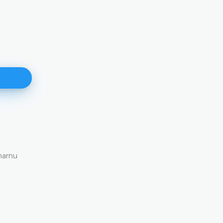
171. plenarna sjednica
11.06.2026.
narnu
Ustavni sud Bosne i Hercegovine danas je elekt
putem održao 171. plenarnu sjednicu
DETALJNIJE