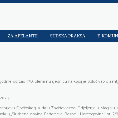
ZA APELANTE
SUDSKA PRAKSA
E-KOMUN
 godine održao 170. plenarnu sjednicu na kojoj je odlučivao o zah
zdvaja:
ahtjevu Općinskog suda u Zavidovićima, Odjeljenje u Maglaju, 
pku („Službene novine Federacije Bosne i Hercegovine“ br. 2/9