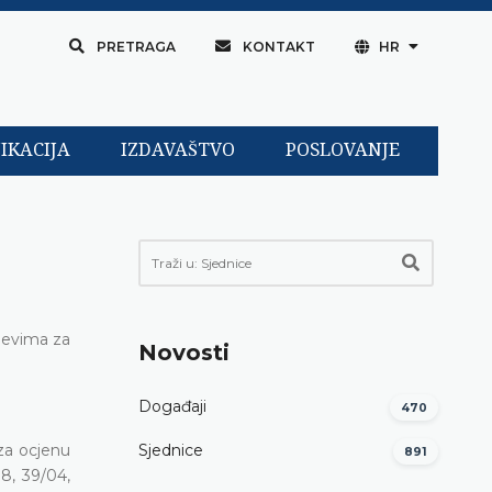
PRETRAGA
KONTAKT
HR
IKACIJA
IZDAVAŠTVO
POSLOVANJE
tjevima za
Novosti
Događaji
470
za ocjenu
Sjednice
891
8, 39/04,