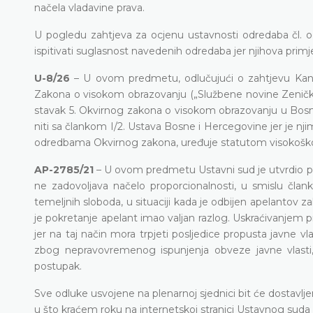
načela vladavine prava.
U pogledu zahtjeva za ocjenu ustavnosti odredaba čl. od
ispitivati suglasnost navedenih odredaba jer njihova prim
U-8/26
– U ovom predmetu, odlučujući o zahtjevu Kanto
Zakona o visokom obrazovanju („Službene novine Zeničko-do
stavak 5. Okvirnog zakona o visokom obrazovanju u Bosni 
niti sa člankom I/2. Ustava Bosne i Hercegovine jer je n
odredbama Okvirnog zakona, uređuje statutom visokošk
AP-2785/21
– U ovom predmetu Ustavni sud je utvrdio p
ne zadovoljava načelo proporcionalnosti, u smislu člank
temeljnih sloboda, u situaciji kada je odbijen apelantov
je pokretanje apelant imao valjan razlog. Uskraćivanjem 
jer na taj način mora trpjeti posljedice propusta javne vl
zbog nepravovremenog ispunjenja obveze javne vlasti,
postupak.
Sve odluke usvojene na plenarnoj sjednici bit će dostavl
u što kraćem roku na internetskoj stranici Ustavnog sud