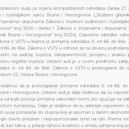
Ustavnom sudu za ocjenu kompatibilnosti odredaba članka 27.
užiteljskom vijeću Bosne i Hercegovine („Službeni glasni
o izmjenama i dopunama Zakona o Visokom sudbenom i tužiteljsk
govine“ broj 9/24) i članka 1. Zakona o izmjenama i dopunama
asnik Bosne i Hercegovine“ broj 50/24). Osporene odredbe odn
ona o VSTV-u kojima je primjena odredaba čl. od 86. do 86e.
 od 86. do 86e. Zakona o VSTV-u odnose se na obvezu podnošenja
zatim na sadržaj izvješća, transparentnost, provjeru i analizu 
stavu registra izvješća. Ustavni sud je u ovom predmetu zaklju
edaba čl. od 86. do 86e. Zakona o VSTV-u prolongirana do 
lankom I/2. Ustava Bosne i Hercegovine.
istaknuo da je prolongiranje primjene odredaba čl. od 86. do 
Bosne i Hercegovine. Ustavni sud je dalje istaknuo da su ospor
a od kojih počinje primjena zakonskih normi, što upućuje na zak
zličitom tumačenju. Dalje je istaknuo da su adresati osporenim 
diti svoje ponašanje do stupnja koji je razuman u danim okolnost
lo staviti pretjeran i neproporcionalan teret na njih. Prema t
, kao takva, u pitanje njihovu kvalitetu u smislu zahtjeva koji pr