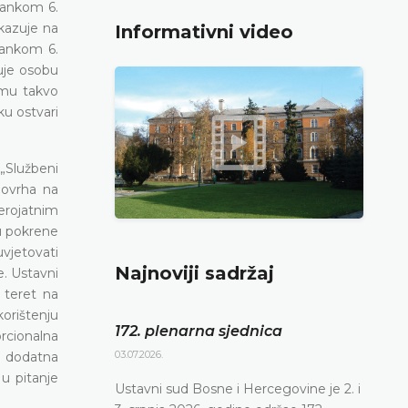
člankom 6.
ukazuje na
Informativni video
lankom 6.
đuje osobu
emu takvo
u ostvari
„Službeni
e ovrha na
erojatnim
u pokrene
uvjetovati
Najnoviji sadržaj
e. Ustavni
 teret na
orištenju
172. plenarna sjednica
rcionalna
03.07.2026.
a dodatna
u pitanje
Ustavni sud Bosne i Hercegovine je 2. i