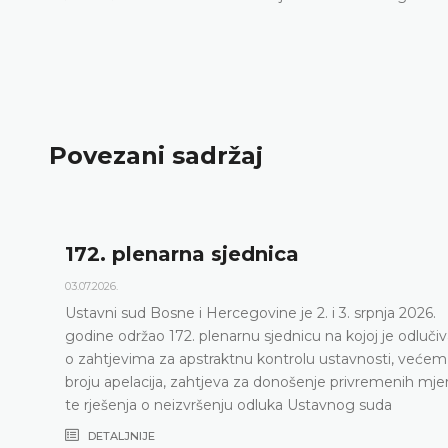
Povezani sadržaj
172. plenarna sjednica
03.07.2026.
Ustavni sud Bosne i Hercegovine je 2. i 3. srpnja 2026.
godine održao 172. plenarnu sjednicu na kojoj je odluči
o zahtjevima za apstraktnu kontrolu ustavnosti, većem
broju apelacija, zahtjeva za donošenje privremenih mje
te rješenja o neizvršenju odluka Ustavnog suda
DETALJNIJE