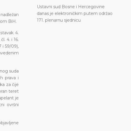
Ustavni sud Bosne i Hercegovine
danas je elektroničkim putem održao
 nadležan
171. plenarnu sjednicu
udom BiH.
stavak 4.
. 4. i 16.
 i 59/09),
 navedenim
vnog suda
h prava i
ka za čije
eran teret
apelant je
ni ovršni
objavljene