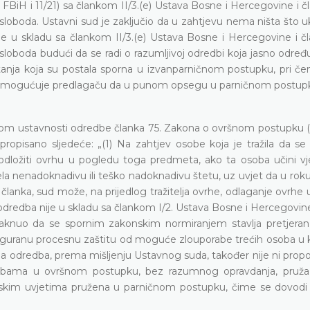
FBiH i 11/21) sa člankom II/3.(e) Ustava Bosne i Hercegovine i 
 sloboda. Ustavni sud je zaključio da u zahtjevu nema ništa što 
e u skladu sa člankom II/3.(e) Ustava Bosne i Hercegovine i č
 sloboda budući da se radi o razumljivoj odredbi koja jasno odre
pitanja koja su postala sporna u izvanparničnom postupku, pri č
 a omogućuje predlagaču da u punom opsegu u parničnom postupk
m ustavnosti odredbe članka 75. Zakona o ovršnom postupku (
e propisano sljedeće: „(1) Na zahtjev osobe koja je tražila da s
ožiti ovrhu u pogledu toga predmeta, ako ta osoba učini vj
la nenadoknadivu ili teško nadoknadivu štetu, uz uvjet da u rok
 članka, sud može, na prijedlog tražitelja ovrhe, odlaganje ovrhe 
odredba nije u skladu sa člankom I/2. Ustava Bosne i Hercegovin
staknuo da se spornim zakonskim normiranjem stavlja pretjeran
guranu procesnu zaštitu od moguće zlouporabe trećih osoba u k
a odredba, prema mišljenju Ustavnog suda, također nije ni propo
sobama u ovršnom postupku, bez razumnog opravdanja, pruž
konskim uvjetima pružena u parničnom postupku, čime se dovodi 