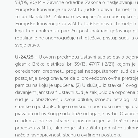
73/05, 80/14 – Završne odredbe Zakona o nasljeđivanju u 
Europske konvencije za zaštitu ljudskih prava i temeljnih
to da članak 163. Zakona o izvanparničnom postupku nij
Europske konvencije za zaštitu ljudskih prava i temeljnih
koja treba pokrenuti parnični postupak radi rješavanja 
reguliranje ne onemogućuje niti otežava pristup sudu,
svoje pravo.
U-24/25
– U ovom predmetu Ustavni sud se bavio ocjeno
glasnik Brčko distrikta“ br. 39/13, 47/17 i 2/21) kojom j
određenom predmetu proglasi nedopuštenom sud će odl
postojanje svog prava, te da bi provedbom ovrhe pretrpje
parnicu na koju je upućena. (2) U slučaju iz stavka 1 ovog
davanjem jamstva.“ Ustavni sud je zaključio da osporena 
sud je u obrazloženju svoje odluke, između ostalog, i
stranke u postupku koje u ovršnom postupku nemaju osi
prava da od ovršnog suda traže odlaganje ovrhe. Osporen
u odnosu na sve strane u postupku jer se trećim o
procesna zaštita, iako im je ista zaštita pod istim za
načelo ravnopravnosti strana u ovršnom postupku.