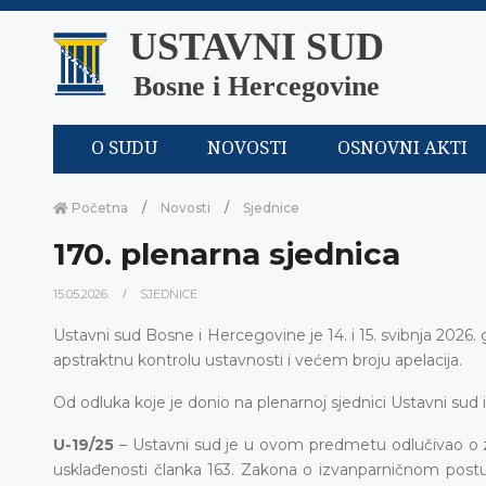
USTAVNI SUD
Bosne i Hercegovine
O SUDU
NOVOSTI
OSNOVNI AKTI
Početna
Novosti
Sjednice
170. plenarna sjednica
15.05.2026.
SJEDNICE
Ustavni sud Bosne i Hercegovine je 14. i 15. svibnja 2026.
apstraktnu kontrolu ustavnosti i većem broju apelacija.
Od odluka koje je donio na plenarnoj sjednici Ustavni sud i
U-19/25
– Ustavni sud je u ovom predmetu odlučivao o z
usklađenosti članka 163. Zakona o izvanparničnom postu