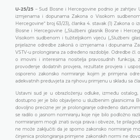
U-25/25
– Sud Bosne i Hercegovine podnio je zahtjev 
izmjenama i dopunama Zakona o Visokom sudbenom i t
Hercegovine“ broj 63/23), članka 4. stavak (1) Zakona 
Bosne i Hercegovine („Službeni glasnik Bosne i Herce
Visokom sudbenom i tužiteljskom vijeću („Službeni gl
prijelazne odredbe zakonȃ o izmjenama i dopunama Zak
VSTV-u prolongirana za određeno razdoblje. Odredbe čl.
o imovini i interesima nositelja pravosudnih funkcija, 
provođenje dodatnih provjera, rezultate provjera i uspo
osporeno zakonsko normiranje kojim je primjena odr
adekvatnih preduvjeta za njihovu primjenu u skladu sa č
Ustavni sud je u obrazloženju odluke, između ostalog, 
dostupno jer je bilo objavljeno u službenim glasnicima 
dovoljno precizne jer je prolongiranje određeno datumim
se radilo o jasnom normiranju koje nije bilo podložno ra
normiranjem mogli znati svoja prava i obveze, te prilago
ne može zaključiti da je sporno zakonsko normiranje mog
činjenica prolongiranja primjene zakonskih normi ne dovodi