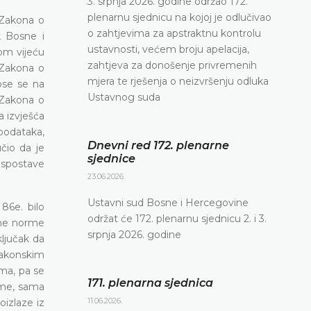
3. srpnja 2026. godine održao 172.
plenarnu sjednicu na kojoj je odlučivao
 Zakona o
o zahtjevima za apstraktnu kontrolu
k Bosne i
ustavnosti, većem broju apelacija,
om vijeću
zahtjeva za donošenje privremenih
 Zakona o
mjera te rješenja o neizvršenju odluka
ose se na
Ustavnog suda
 Zakona o
 izvješća
podataka,
Dnevni red 172. plenarne
čio da je
sjednice
uspostave
23.06.2026.
Ustavni sud Bosne i Hercegovine
86e. bilo
održat će 172. plenarnu sjednicu 2. i 3.
ene norme
srpnja 2026. godine
ljučak da
zakonskim
ima, pa se
171. plenarna sjednica
ome, sama
11.06.2026.
oizlaze iz