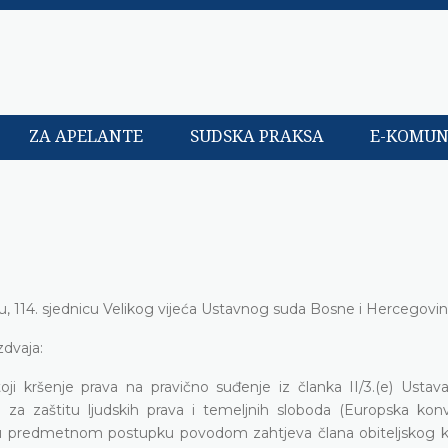
ZA APELANTE
SUDSKA PRAKSA
E-KOMUN
, 114. sjednicu Velikog vijeća Ustavnog suda Bosne i Hercegovin
zdvaja:
oji kršenje prava na pravično suđenje iz članka II/3.(e) Ustav
 za zaštitu ljudskih prava i temeljnih sloboda (Europska konv
vi u predmetnom postupku povodom zahtjeva člana obiteljskog 