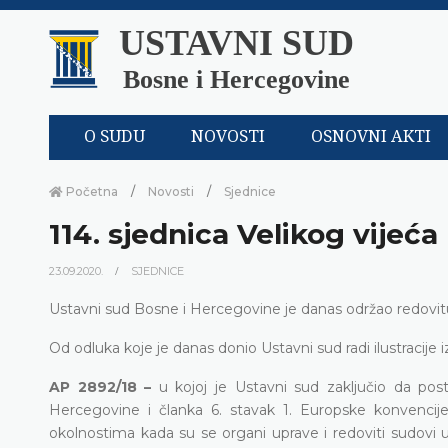
USTAVNI SUD
Bosne i Hercegovine
O SUDU
NOVOSTI
OSNOVNI AKTI
Početna
Novosti
Sjednice
114. sjednica Velikog vijeća
23.09.2020.
SJEDNICE
Ustavni sud Bosne i Hercegovine je danas održao redovitu
Od odluka koje je danas donio Ustavni sud radi ilustracije i
AP 2892/18 –
u kojoj je Ustavni sud zaključio
da post
Hercegovine i članka 6. stavak 1. Europske konvencije
okolnostima kada su se organi uprave i redoviti sudo