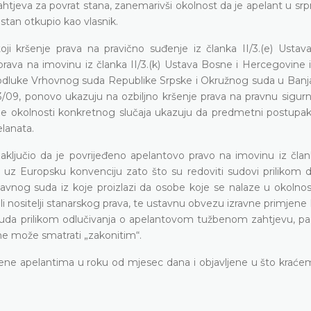
ahtjeva za povrat stana, zanemarivši okolnost da je apelant u sr
stan otkupio kao vlasnik.
oji kršenje prava na pravično suđenje iz članka II/3.(e) Ustav
prava na imovinu iz članka II/3.(k) Ustava Bosne i Hercegovine i
odluke Vrhovnog suda Republike Srpske i Okružnog suda u Banjal
3/09
, ponovo ukazuju na ozbiljno kršenje prava na pravnu sigur
e okolnosti konkretnog slučaja ukazuju da predmetni postupak
elanata.
zaključio
da je
povrijeđeno apelantovo pravo na imovinu iz
član
 1 uz Europsku konvenciju zato što su redoviti sudovi prilikom 
avnog suda iz koje proizlazi da osobe koje se nalaze u okolno
li nositelji stanarskog prava, te ustavnu obvezu izravne primjen
suda prilikom odlučivanja o apelantovom tužbenom zahtjevu, pa
ne može smatrati „zakonitim“.
ljene apelantima u roku od mjesec dana i objavljene u što kraće