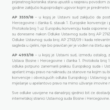
prijeratnog korisnika stana upustili u raspravu povodom z
godine zaključio kupoprodajni ugovor kojim je predmetni 
AP 3559/18
–
u kojoj je Ustavni sud zaključio
da
post
Hercegovine i članka 6. stavak 1. Europske konvencije i 
Protokola broj 1 uz Europsku konvenciju kada osporene 
su donesene nakon Odluke Ustavnog suda broj
AP 276
Odluke Ustavnog suda broj AP 2763/09 i kada relevantn
sagleda u cjelini, nije bio pravičan jer je vođen na štetu ap
AP 4993/18
–
u kojoj je Ustavni sud, između ostalog, 
Ustava Bosne i Hercegovine i članka
1. Protokola broj
odluka potpuno zanemarili praksu Europskog suda i Ust
apelant imaju pravo na naknadu za stanove na kojim su bi
konvencije i obvezujućih odluka Europskog i Ustavnog 
miješanje u apelantovo pravo na mirno uživanje imovine 
Sve odluke usvojene na današnjoj sjednici bit će dostav
internetskoj stranici Ustavnog suda Bosne i Hercegovine.