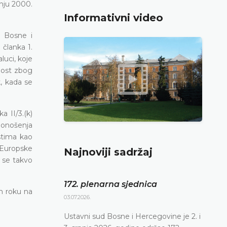
pnju 2000.
Informativni video
a Bosne i
 članka 1.
uci, koje
nost zbog
, kada se
ka II/3.(k)
donošenja
stima kao
e Europske
Najnoviji sadržaj
 se takvo
172. plenarna sjednica
m roku na
03.07.2026.
Ustavni sud Bosne i Hercegovine je 2. i