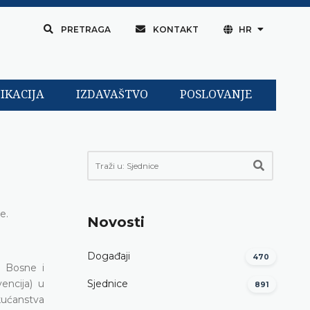
PRETRAGA
KONTAKT
HR
IKACIJA
IZDAVAŠTVO
POSLOVANJE
e.
Novosti
Događaji
470
a Bosne i
encija) u
Sjednice
891
kućanstva