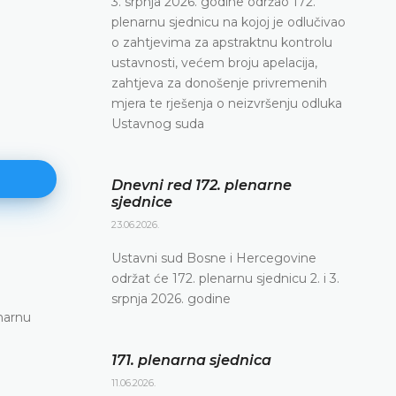
3. srpnja 2026. godine održao 172.
plenarnu sjednicu na kojoj je odlučivao
o zahtjevima za apstraktnu kontrolu
ustavnosti, većem broju apelacija,
zahtjeva za donošenje privremenih
mjera te rješenja o neizvršenju odluka
Ustavnog suda
Dnevni red 172. plenarne
sjednice
23.06.2026.
Ustavni sud Bosne i Hercegovine
171. plenarna sjednica
održat će 172. plenarnu sjednicu 2. i 3.
11.06.2026.
srpnja 2026. godine
narnu
Ustavni sud Bosne i Hercegovine danas je elekt
putem održao 171. plenarnu sjednicu
171. plenarna sjednica
DETALJNIJE
11.06.2026.