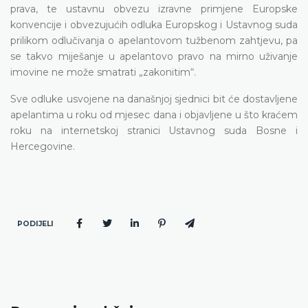
prava, te ustavnu obvezu izravne primjene Europske
konvencije i obvezujućih odluka Europskog i Ustavnog suda
prilikom odlučivanja o apelantovom tužbenom zahtjevu, pa
se takvo miješanje u apelantovo pravo na mirno uživanje
imovine ne može smatrati „zakonitim“.
Sve odluke usvojene na današnjoj sjednici bit će dostavljene
apelantima u roku od mjesec dana i objavljene u što kraćem
roku na internetskoj stranici Ustavnog suda Bosne i
Hercegovine.
PODIJELI