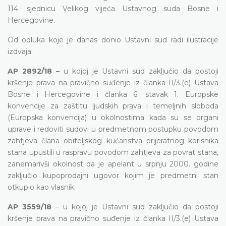
114. sjednicu Velikog vijeća Ustavnog suda Bosne i
Hercegovine.
Od odluka koje je danas donio Ustavni sud radi ilustracije
izdvaja:
AP 2892/18 –
u kojoj je Ustavni sud zaključio
da postoji
kršenje prava na pravično suđenje iz članka II/3.(e) Ustava
Bosne i Hercegovine i članka 6. stavak 1. Europske
konvencije za zaštitu ljudskih prava i temeljnih sloboda
(Europska konvencija) u okolnostima kada su se organi
uprave i redoviti sudovi u predmetnom postupku povodom
zahtjeva člana obiteljskog kućanstva prijeratnog korisnika
stana upustili u raspravu povodom zahtjeva za povrat stana,
zanemarivši okolnost da je apelant u srpnju 2000. godine
zaključio kupoprodajni ugovor kojim je predmetni stan
otkupio kao vlasnik.
AP 3559/18
–
u kojoj je Ustavni sud zaključio
da
postoji
kršenje prava na pravično suđenje iz članka II/3.(e) Ustava