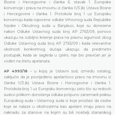
Bosne i Hercegovine i članka 6. stavak 1. Europske
konvencije i prava na imovinu iz članka II/3.(k) Ustava Bosne
i Hercegovine i članka 1. Protokola broj 1 uz Europsku
konvenciju kada osporene odluke Vrhovnog suda Republike
Srpske i Okružnog suda u Banjaluci, koje su donesene
nakon Odluke Ustavnog suda broj
AP 2763/09
, ponovo
ukazuju na ozbiljno kršenje prava na pravnu sigurnost zbog
Odluke Ustavnog suda broj AP 2763/09 i kada relevantne
okolnosti konkretnog slučaja ukazuju da predmetni
postupak, kada se sagleda u cjelini, nije bio pravičan jer je
vođen na štetu apelanata.
AP 4993/18
–
u kojoj je Ustavni sud, između ostalog,
zaključio
da je
povrijeđeno apelantovo pravo na imovinu iz
članka II/3.(k) Ustava Bosne i Hercegovine i članka
1.
Protokola broj 1 uz Europsku konvenciju zato što su redoviti
sudovi prilikom donošenja odluka potpuno zanemarili praksu
Europskog suda i Ustavnog suda iz koje proizlazi da osobe
koje se nalaze u okolnostima kao apelant imaju pravo na
naknadu za stanove na kojim su bili nositelji stanarskog