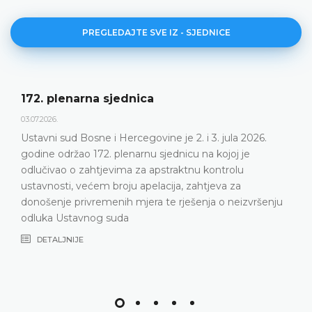
PREGLEDAJTE SVE IZ - SJEDNICE
Dnevni red 172. plenarne sje
23.06.2026.
i 3. jula 2026.
Ustavni sud Bosne i Hercegovine odr
 na kojoj je
plenarnu sjednicu 2. i 3. jula 2026. g
u kontrolu
DETALJNIJE
ahtjeva za
enja o neizvršenju