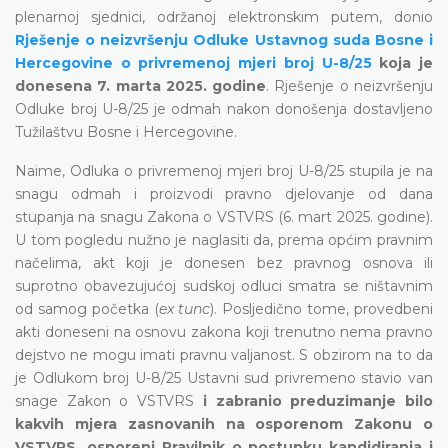
plenarnoj sjednici, održanoj elektronskim putem, donio
Rješenje o neizvršenju Odluke Ustavnog suda Bosne i
Hercegovine o privremenoj mjeri broj U-8/25
koja je
donesena 7. marta 2025. godine
. Rješenje o neizvršenju
Odluke broj U-8/25 je odmah nakon donošenja dostavljeno
Tužilaštvu Bosne i Hercegovine.
Naime, Odluka o privremenoj mjeri broj U-8/25 stupila je na
snagu odmah i proizvodi pravno djelovanje od dana
stupanja na snagu Zakona o VSTVRS (6. mart 2025. godine).
U tom pogledu nužno je naglasiti da, prema općim pravnim
načelima, akt koji je donesen bez pravnog osnova ili
suprotno obavezujućoj sudskoj odluci smatra se ništavnim
od samog početka (
ex tunc
). Posljedično tome, provedbeni
akti doneseni na osnovu zakona koji trenutno nema pravno
dejstvo ne mogu imati pravnu valjanost. S obzirom na to da
je Odlukom broj U-8/25 Ustavni sud privremeno stavio van
snage Zakon o VSTVRS
i zabranio preduzimanje bilo
kakvih mjera zasnovanih na osporenom Zakonu o
VSTVRS, osporeni Pravilnik o postupku kandidiranja i