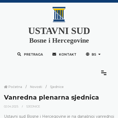
USTAVNI SUD
Bosne i Hercegovine
PRETRAGA
KONTAKT
BS
Početna
Novosti
Sjednice
Vanredna plenarna sjednica
02.04.2025.
SJEDNICE
Ustavni sud Bosne i Hercegovine je na današnjoj vanrednoj