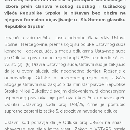
izbora prvih članova Visokog sudskog i tužilačkog
vijeća Republike Srpske je ništavan bez obzira na
njegovo formalno objavljivanje u „Službenom glasniku
Republike Srpske“
.
Imajući u vidu izričitu i jasnu odredbu člana VI/5. Ustava
Bosne i Hercegovine, prema kojoj su odluke Ustavnog suda
konačne i obavezujuće, a među odlukama Ustavnog suda
je i Odluka o privremenoj mjeri broj U-8/25, te odredbe člana
72. st. (2) i (6) Pravila Ustavnog suda, Ustavni sud je zaključio
da je u ovom slučaju bilo neophodno donijeti Rješenje o
neprovođenju Odluke o privremenoj mjeri broj U-8/25.
Stoga je Ustavni sud zaključio da ministar pravde Republike
Srpske Miloš Bukejlović svojim djelovanjem, tj. donošenjem
osporenog pravilnika nije poštovao konačnu i obavezujuću
Odluku Ustavnog suda broj U-8/25, čime je postupio
suprotno zabrani iz tačke 5. dispozitiva navedene odluke.
Ustavni sud ponavlja da je Odluka broj U-8/25 na snazi i
obavezuje sva tijela javne vlasti. Zakon o VSTVRS ostaje