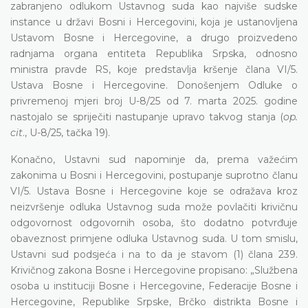
zabranjeno odlukom Ustavnog suda kao najviše sudske
instance u državi Bosni i Hercegovini, koja je ustanovljena
Ustavom Bosne i Hercegovine, a drugo proizvedeno
radnjama organa entiteta Republika Srpska, odnosno
ministra pravde RS, koje predstavlja kršenje člana VI/5.
Ustava Bosne i Hercegovine. Donošenjem Odluke o
privremenoj mjeri broj U-8/25 od 7. marta 2025. godine
nastojalo se spriječiti nastupanje upravo takvog stanja (
op.
cit
., U-8/25, tačka 19).
Konačno, Ustavni sud napominje da, prema važećim
zakonima u Bosni i Hercegovini, postupanje suprotno članu
VI/5. Ustava Bosne i Hercegovine koje se odražava kroz
neizvršenje odluka Ustavnog suda može povlačiti krivičnu
odgovornost odgovornih osoba, što dodatno potvrđuje
obaveznost primjene odluka Ustavnog suda. U tom smislu,
Ustavni sud podsjeća i na to da je stavom (1) člana 239.
Krivičnog zakona Bosne i Hercegovine propisano: „Službena
osoba u instituciji Bosne i Hercegovine, Federacije Bosne i
Hercegovine, Republike Srpske, Brčko distrikta Bosne i