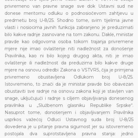
privremeno van pravne snage sve dok Ustavni sud ne
donese meritornu odluku o podnosiočevom zahtjevu u
predmetu broj U-8/25. Shodno tome, svim tijelima javne
vlasti i nosiocima javnih funkcija zabranjeno je preduzimati
bilo kakve radnje zasnovane na tom zakonu. Dakle, ministar
pravde kao odgovorna osoba tokom trajanja privremene
mjere nije imao ovlaštenje niti nadležnost za donošenje
Pravilnika, kao ni bilo kojeg drugog akta, niti je imao
ovlaštenje ili nadležnost da preduzima bilo kakve druge
mjere na osnovu odredbi Zakona o VSTVRS, čija je primjena
privremeno obustavljena Odlukom broj U-8/25.
Istovremeno, to znači da je ministar pravde bio obavezan
obustaviti sve radnje na osnovu zakona koji je stavljen van
snage, uključujući i radnje s ciljem objavljivanja donesenog
pravilnika u „Službenom glasniku Republike Srpske“.
Nasuprot tome, donošenjem i objavljivanjem Pravilnika
usprkos važećoj Odluci Ustavnog suda broj U-8/25
dovedena je u pitanje pravna sigurnost jer su istovremeno
postojala dva suprotstavljena pravna stanja: jedno