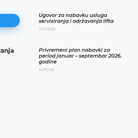
Ugovor za nabavku usluga
servisiranja i održavanja lifta
24.07.2026.
ranja
Privremeni plan nabavki za per
Privremeni plan nabavki za
period januar – septembar 2026.
januar – septembar 2026. godin
godine
14.07.2026.
14.07.2026.
DETALJNIJE