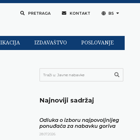
PRETRAGA
KONTAKT
BS
IKACIJA
IZDAVAŠTVO
POSLOVANJE
Najnoviji sadržaj
Odluka o izboru najpovoljnijeg
ponuđača za nabavku goriva
28.07.2026.