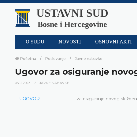
USTAVNI SUD
Bosne i Hercegovine
O SUDU
NOVOSTI
OSNOVNI AKTI
Početna
Poslovanje
Javne nabavke
Ugovor za osiguranje novo
05.12.2023.
JAVNE NABAVKE
UGOVOR
za osiguranje novog službe