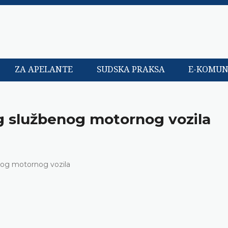
ZA APELANTE
SUDSKA PRAKSA
E-KOMUN
g službenog motornog vozila
nog motornog vozila