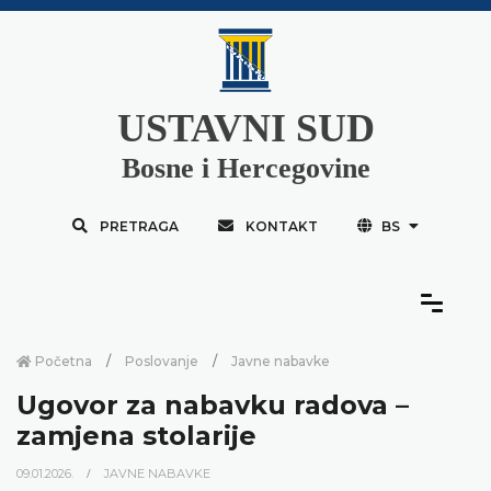
USTAVNI SUD
Bosne i Hercegovine
PRETRAGA
KONTAKT
BS
Početna
Poslovanje
Javne nabavke
Ugovor za nabavku radova –
zamjena stolarije
09.01.2026.
JAVNE NABAVKE