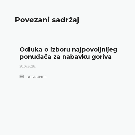
Povezani sadržaj
Odluka o izboru najpovoljnijeg
ponuđača za nabavku goriva
28.07.2026.
DETALJNIJE