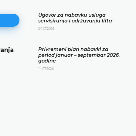
Ugovor za nabavku usluga
servisiranja i održavanja lifta
24.07.2026.
ranja
Privremeni plan nabavki za per
Privremeni plan nabavki za
period januar – septembar 2026.
januar – septembar 2026. godin
godine
14.07.2026.
14.07.2026.
DETALJNIJE