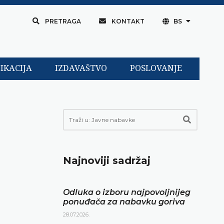
PRETRAGA
KONTAKT
BS
IKACIJA
IZDAVAŠTVO
POSLOVANJE
Najnoviji sadržaj
Odluka o izboru najpovoljnijeg
ponuđača za nabavku goriva
28.07.2026.