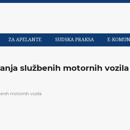
ZA APELANTE
SUDSKA PRAKSA
E-KOMUN
anja službenih motornih vozila
benih motornih vozila