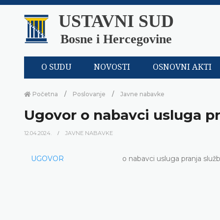
USTAVNI SUD
Bosne i Hercegovine
O SUDU
NOVOSTI
OSNOVNI AKTI
Početna
Poslovanje
Javne nabavke
Ugovor o nabavci usluga pr
12.04.2024.
JAVNE NABAVKE
UGOVOR
o nabavci usluga pranja služ